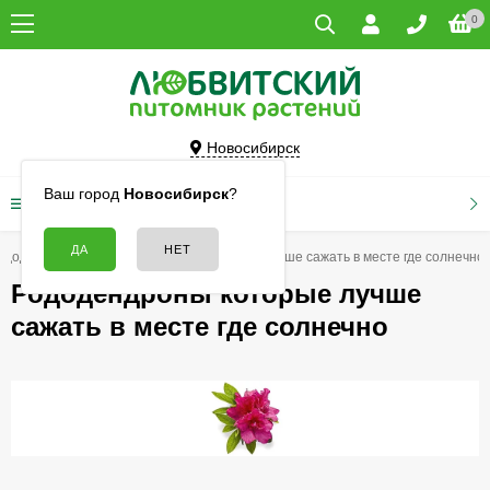
0
Новосибирск
Ваш город
Новосибирск
?
КАТАЛОГ ТОВАРОВ
ододендроны
Рододендроны которые лучше сажать в месте где солнечно
Рододендроны которые лучше
сажать в месте где солнечно