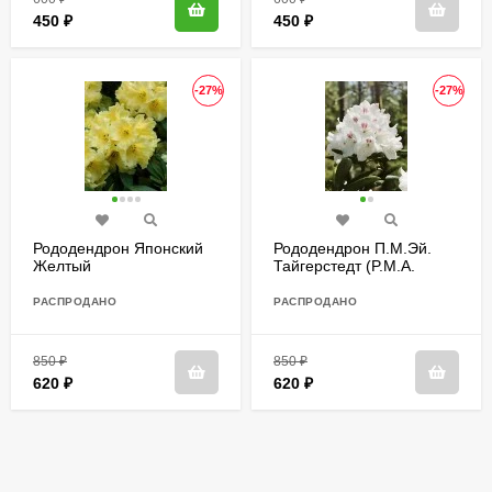
450
₽
450
₽
-27%
-27%
Рододендрон Японский
Рододендрон П.М.Эй.
Желтый
Тайгерстедт (P.M.A.
Tigerstedt)
РАСПРОДАНО
РАСПРОДАНО
850
₽
850
₽
620
₽
620
₽