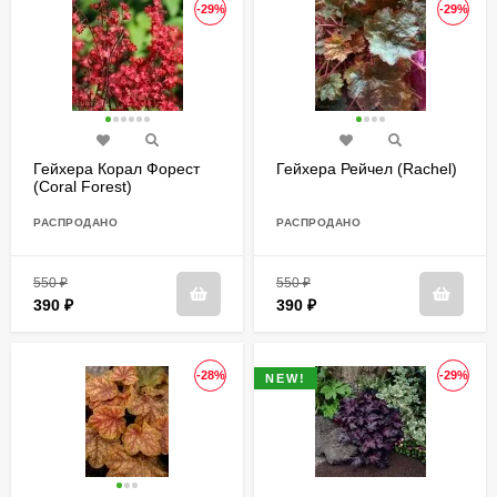
-29%
-29%
Гейхера Корал Форест
Гейхера Рейчел (Rachel)
(Coral Forest)
РАСПРОДАНО
РАСПРОДАНО
550
₽
550
₽
390
₽
390
₽
-28%
-29%
NEW!