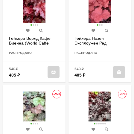
Гейхера Ворлд Кафе
Гейхера Нозен
Виенна (World Caffe
Эксплоужен Ред
Vienna)
(Northern Exposure Red)
РАСПРОДАНО
РАСПРОДАНО
540
₽
540
₽
405
₽
405
₽
-25%
-25%