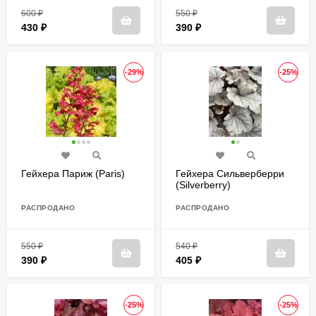
600
₽
550
₽
430
₽
390
₽
-29%
-25%
Гейхера Париж (Paris)
Гейхера Сильверберри
(Silverberry)
РАСПРОДАНО
РАСПРОДАНО
550
₽
540
₽
390
₽
405
₽
-25%
-25%