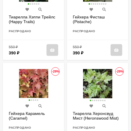
Тиарелла Хэппи Трейлс
Гейхера Фисташ
(Happy Trails)
(Pistache)
РАСПРОДАНО
РАСПРОДАНО
550
₽
550
₽
390
₽
390
₽
-29%
-29%
Гейхера Карамель
Тиарелла Херонсвуд
(Caramel)
Мист (Heronswood Mist)
РАСПРОДАНО
РАСПРОДАНО