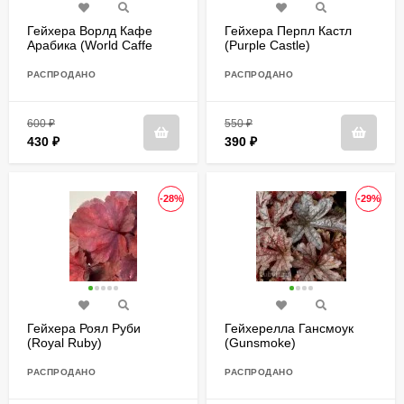
Гейхера Ворлд Кафе
Гейхера Перпл Кастл
Арабика (World Caffe
(Purple Castle)
Arabica)
РАСПРОДАНО
РАСПРОДАНО
600
₽
550
₽
430
₽
390
₽
-28%
-29%
Гейхера Роял Руби
Гейхерелла Гансмоук
(Royal Ruby)
(Gunsmoke)
РАСПРОДАНО
РАСПРОДАНО