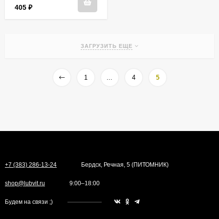
405
₽
ЗАГРУЗИТЬ ЕЩЕ
1
...
4
5
+7 (383) 286-13-24
Бердск, Речная, 5 (ПИТОМНИК)
shop@lubvit.ru
9:00–18:00
Будем на связи ;)