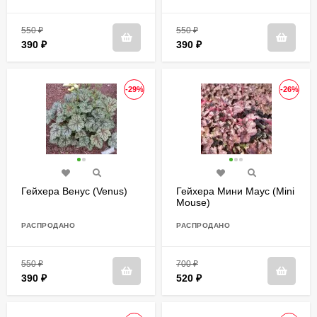
550
₽
550
₽
390
₽
390
₽
-29%
-26%
Гейхера Венус (Venus)
Гейхера Мини Маус (Mini
Mouse)
РАСПРОДАНО
РАСПРОДАНО
550
₽
700
₽
390
₽
520
₽