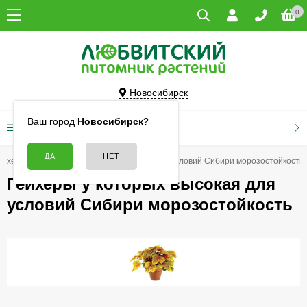
0
Новосибирск
Ваш город
Новосибирск
?
КАТАЛОГ ТОВАРОВ
ейхеры
Гейхеры у которых высокая для условий Сибири морозостойкость
Гейхеры у которых высокая для
условий Сибири морозостойкость