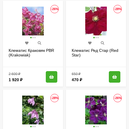
-26%
-28%
Клематис Краковяк PBR
Клематис Ред Стар (Red
(Krakowiak)
Star)
2 600
₽
650
₽
1 920
₽
470
₽
-28%
-26%