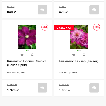
900
₽
650
₽
640
₽
470
₽
-26%
-25%
СКИДКА!
Клематис Полиш Спирит
Клематис Кайзер (Kaiser)
(Polish Spirit)
РАСПРОДАНО
РАСПРОДАНО
1 850
₽
1 450
₽
1 370
₽
1 090
₽