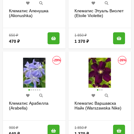
Клематис Аленушка
Клематис Этуаль Виолет
(Alionushka)
(Etoile Violette)
650
₽
1 850
₽
470
₽
1 370
₽
-29%
-26%
Клематис Арабелла
Клематис Варшавска
(Arabella)
Найк (Warszawska Nike)
900
₽
1 850
₽
640
₽
1 370
₽