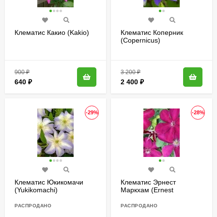
Клематис Какио (Kakio)
Клематис Коперник
(Copernicus)
900
₽
3 200
₽
640
₽
2 400
₽
-29%
-28%
Клематис Юкикомачи
Клематис Эрнест
(Yukikomachi)
Маркхам (Ernest
Markham)
РАСПРОДАНО
РАСПРОДАНО