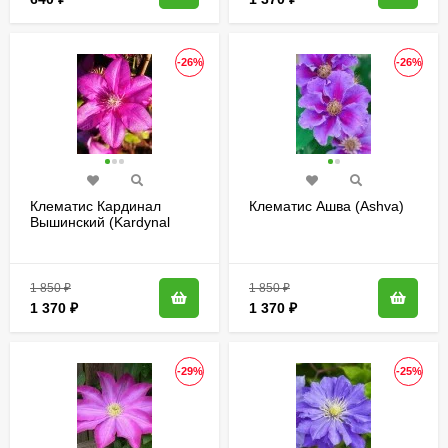
-26%
-26%
Клематис Кардинал
Клематис Ашва (Ashva)
Вышинский (Kardynal
Wyszynski)
1 850
₽
1 850
₽
1 370
₽
1 370
₽
-29%
-25%