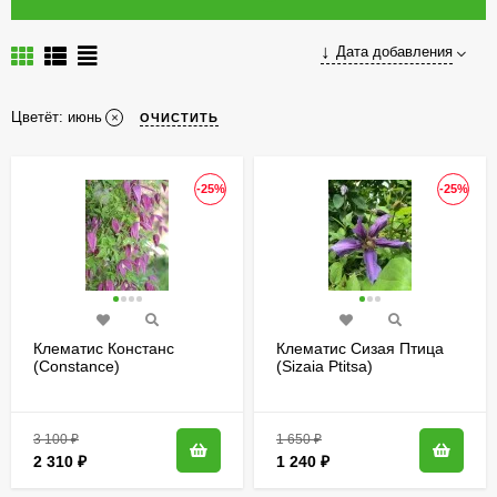
Дата добавления
Цветёт:
июнь
ОЧИСТИТЬ
-25%
-25%
Клематис Констанс
Клематис Сизая Птица
(Constance)
(Sizaia Ptitsa)
3 100
₽
1 650
₽
2 310
₽
1 240
₽