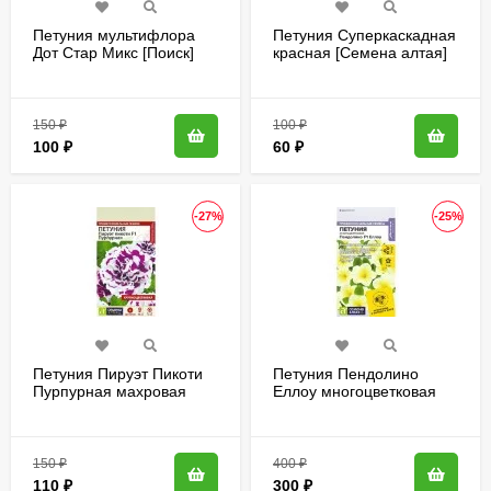
Петуния мультифлора
Петуния Суперкаскадная
Дот Стар Микс [Поиск]
красная [Семена алтая]
150
₽
100
₽
100
₽
60
₽
-27%
-25%
Петуния Пируэт Пикоти
Петуния Пендолино
Пурпурная махровая
Еллоу многоцветковая
[Семена алтая]
[Семена алтая]
150
₽
400
₽
110
₽
300
₽