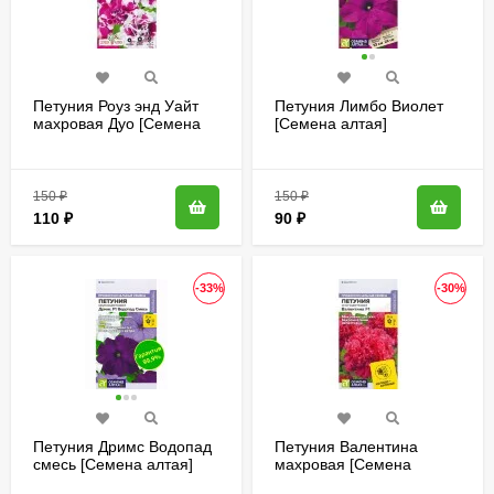
Петуния Роуз энд Уайт
Петуния Лимбо Виолет
махровая Дуо [Семена
[Семена алтая]
алтая]
150
₽
150
₽
110
₽
90
₽
-33%
-30%
Петуния Дримс Водопад
Петуния Валентина
смесь [Семена алтая]
махровая [Семена
алтая]