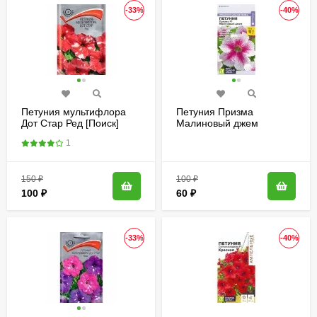
-33%
-40%
Петуния мультифлора
Петуния Призма
Дот Стар Ред [Поиск]
Малиновый джем
[Семена алтая]
1
150
₽
100
₽
100
₽
60
₽
-33%
-40%