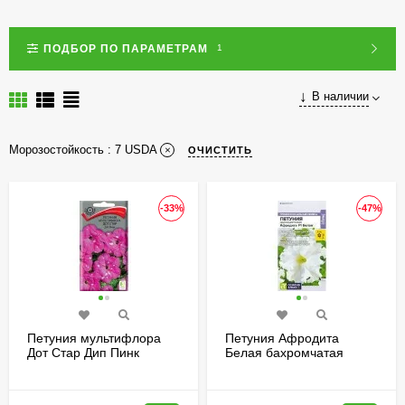
ПОДБОР ПО ПАРАМЕТРАМ
1
В наличии
Морозостойкость :
7 USDA
ОЧИСТИТЬ
-33%
-47%
Петуния мультифлора
Петуния Афродита
Дот Стар Дип Пинк
Белая бахромчатая
[Поиск]
[Семена алтая]