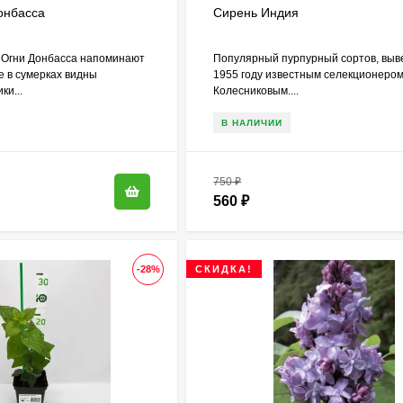
онбасса
Сирень Индия
 Огни Донбасса напоминают
Популярный пурпурный сортов, выв
де в сумерках видны
1955 году известным селекционером 
и...
Колесниковым....
В НАЛИЧИИ
750
₽
560
₽
-28%
СКИДКА!