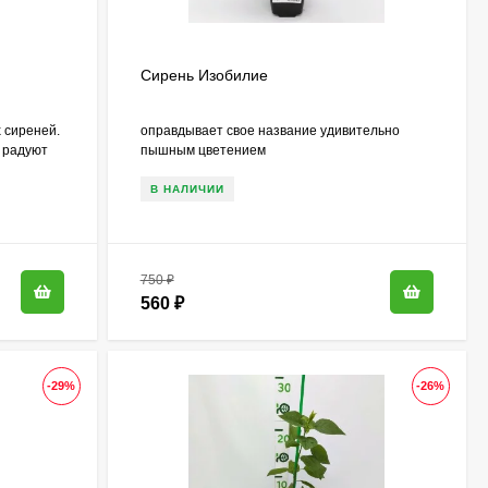
Сирень Изобилие
 сиреней.
оправдывает свое название удивительно
 радуют
пышным цветением
В НАЛИЧИИ
750
₽
560
₽
-29%
-26%