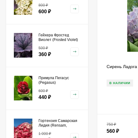
800
₽
600
₽
Гейхера Фростед
Виолет (Frosted Violet)
500
₽
360
₽
Сирень Ладога
Примула Пегасус
(Pegasus)
В НАЛИЧИИ
600
₽
440
₽
Гортензия Самарская
750
₽
Лидия (Rensam,
Framboisine)
560
₽
1 000
₽
метельчатая