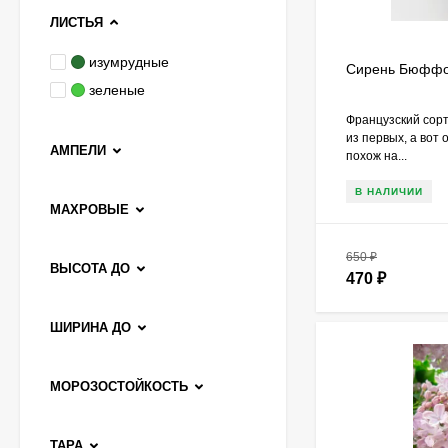
ЛИСТЬЯ
изумрудные
Чубушник Зоя
Сирень Бюффон
Космодемьянская
зеленые
700
₽
Французский сор
520
₽
из первых, а вот 
АМПЕЛИ
похож на...
В НАЛИЧИИ
Гейхера Электра
МАХРОВЫЕ
(Electra)
600
₽
650
₽
ВЫСОТА ДО
430
₽
470
₽
ШИРИНА ДО
Гортензия Ванилла
Фрейз (Vanille Fraise)
метельчатая
МОРОЗОСТОЙКОСТЬ
800
₽
590
₽
ТАРА