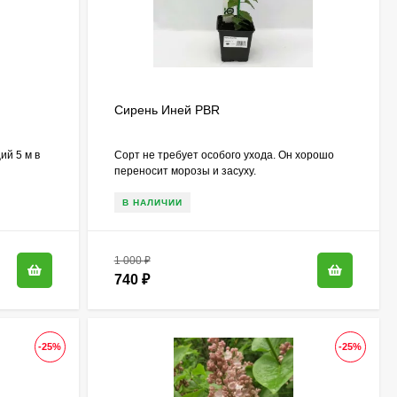
Сирень Иней PBR
ий 5 м в
Сорт не требует особого ухода. Он хорошо
переносит морозы и засуху.
В НАЛИЧИИ
1 000
₽
740
₽
-25%
-25%