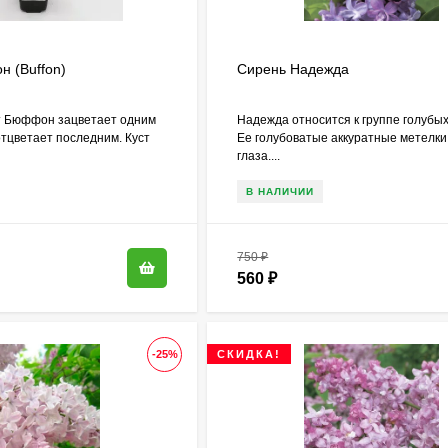
 (Buffon)
Сирень Надежда
т Бюффон зацветает одним
Надежда относится к группе голубых
отцветает последним. Куст
Ее голубоватые аккуратные метелки
глаза....
В НАЛИЧИИ
750
₽
560
₽
-25%
СКИДКА!