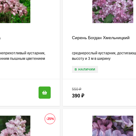
а
Сирень Богдан Хмельницкий
неприхотливый кустарник,
среднерослый кустарник, достигающ
анним пышным цветением
высоту и 3 м в ширину
В НАЛИЧИИ
550
₽
390
₽
-25%