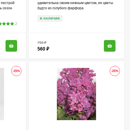
с пестрой
удивительна своим нежным цветом, ее цветы
сь сезон
будто из голубого фарфора
В НАЛИЧИИ
2
750
₽
560
₽
-25%
-25%