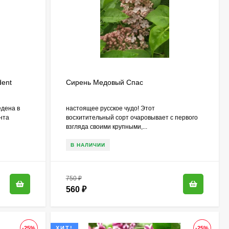
dent
Сирень Медовый Спас
едена в
настоящее русское чудо! Этот
ента
восхитительный сорт очаровывает с первого
взгляда своими крупными,...
В НАЛИЧИИ
750
₽
560
₽
-25%
ХИТ!
-25%