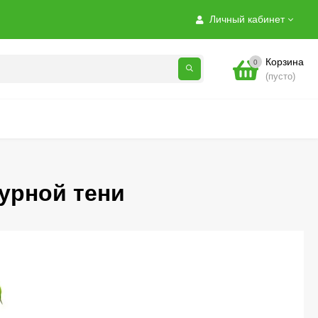
Личный кабинет
Корзина
0
(пусто)
урной тени