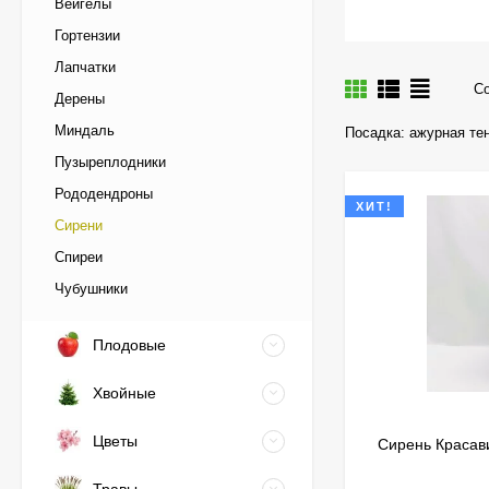
Вейгелы
Гортензии
Лапчатки
Со
Дерены
Миндаль
Посадка:
ажурная те
Пузыреплодники
Рододендроны
ХИТ!
Сирени
Спиреи
Чубушники
Плодовые
Хвойные
Цветы
Сирень Красав