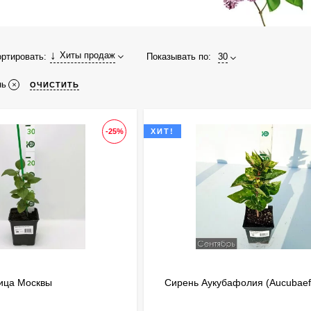
Хиты продаж
Показывать по:
30
ртировать:
нь
ОЧИСТИТЬ
-25%
ХИТ!
ица Москвы
Сирень Аукубафолия (Aucubaefo