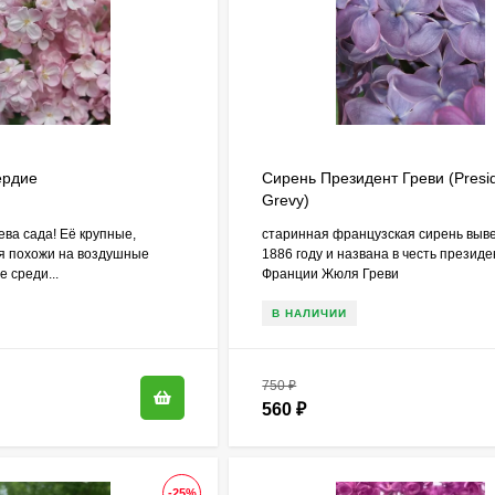
ердие
Сирень Президент Греви (Presi
Grevy)
ва сада! Её крупные,
старинная французская сирень выв
я похожи на воздушные
1886 году и названа в честь презид
 среди...
Франции Жюля Греви
В НАЛИЧИИ
750
₽
560
₽
-25%