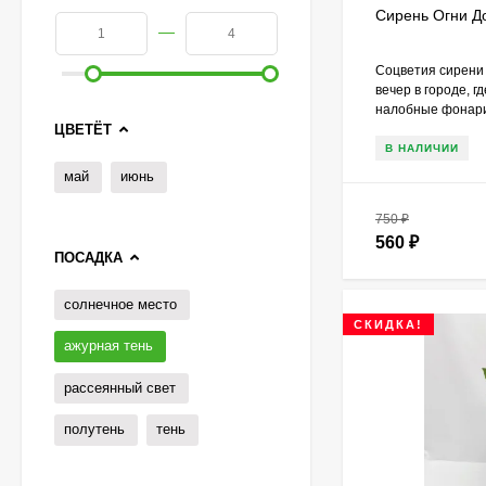
Сирень Огни Д
—
Соцветия сирени
вечер в городе, г
налобные фонарик
ЦВЕТЁТ
В НАЛИЧИИ
май
июнь
750
₽
560
₽
ПОСАДКА
солнечное место
СКИДКА!
ажурная тень
рассеянный свет
Гортензия Полистар
(Polestar) метельчатая
полутень
тень
800
₽
590
₽