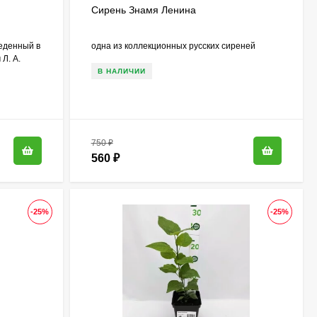
Сирень Знамя Ленина
еденный в
одна из коллекционных русских сиреней
Л. А.
В НАЛИЧИИ
750
₽
560
₽
-25%
-25%