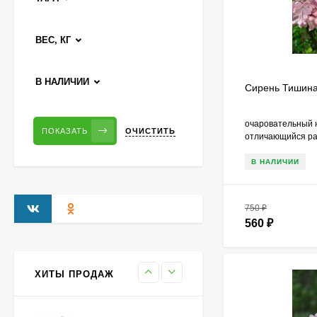
Гортензия Саммер Лав
(Summer Love)
ВЕС, КГ
метельчатая
750
₽
550
₽
В НАЛИЧИИ
Сирень Тишин
очаровательный 
Гейхерелла Голден
ОЧИСТИТЬ
ПОКАЗАТЬ
Зебра (Golden Zebra)
отличающийся р
600
₽
В НАЛИЧИИ
430
₽
750
₽
560
₽
Гортензия Бобо (Bobo)
метельчатая
800
₽
590
₽
ХИТЫ ПРОДАЖ