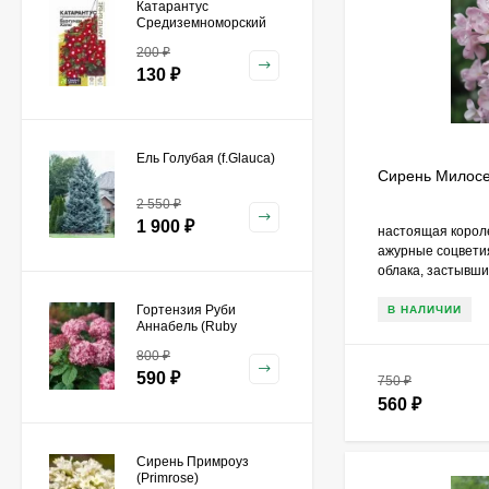
Катарантус
Средиземноморский
Бургунди Хало [Семена
200
₽
алтая]
130
₽
Ель Голубая (f.Glauca)
Сирень Милос
2 550
₽
1 900
₽
настоящая короле
ажурные соцвети
облака, застывшие
Гортензия Руби
В НАЛИЧИИ
Аннабель (Ruby
Annabelle) древовидная
800
₽
590
₽
750
₽
560
₽
Сирень Примроуз
(Primrose)