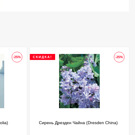
-25%
СКИДКА!
-25%
lia)
Сирень Дрезден Чайна (Dresden China)