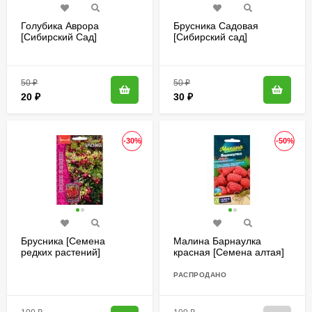
Голубика Аврора
Брусника Садовая
[Сибирский Сад]
[Сибирский сад]
50
₽
50
₽
20
₽
30
₽
-30%
-50%
Брусника [Семена
Малина Барнаулка
редких растений]
красная [Семена алтая]
РАСПРОДАНО