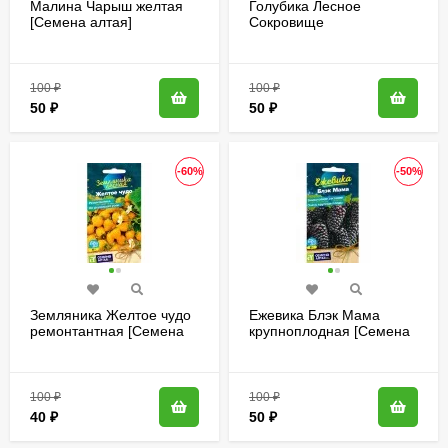
Малина Чарыш желтая
Голубика Лесное
[Семена алтая]
Сокровище
высокорослая [Гавриш]
100
₽
100
₽
50
₽
50
₽
-60%
-50%
Земляника Желтое чудо
Ежевика Блэк Мама
ремонтантная [Семена
крупноплодная [Семена
алтая]
алтая]
100
₽
100
₽
40
₽
50
₽