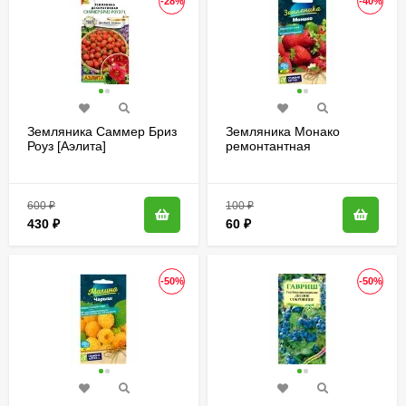
-28%
-40%
Земляника Саммер Бриз
Земляника Монако
Роуз [Аэлита]
ремонтантная
крупноплодная [Семена
алтая]
600
₽
100
₽
430
₽
60
₽
-50%
-50%