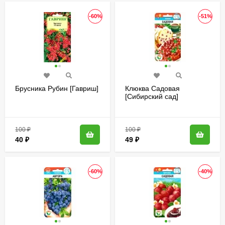
-60%
-51%
Брусника Рубин [Гавриш]
Клюква Садовая
[Сибирский сад]
100
₽
100
₽
40
₽
49
₽
-60%
-40%