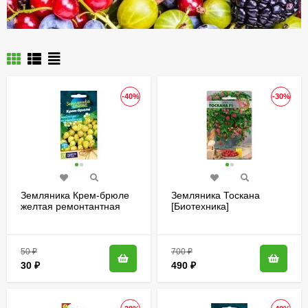
-40%
-30%
Земляника Крем-брюле
Земляника Тоскана
желтая ремонтантная
[Биотехника]
[Семена алтая]
50
₽
700
₽
30
₽
490
₽