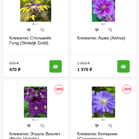
Клематис Стольвийк
Клематис Ашва (Ashva)
Голд (Stolwijk Gold)
650
₽
1 850
₽
470
₽
1 370
₽
-26%
-25%
Клематис Этуаль Виолет
Клематис Коперник
(Etoile Violette)
(Copernicus)