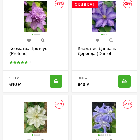
-29%
-29%
СКИДКА!
Клематис Протеус
Клематис Даниэль
(Proteus)
Деронда (Daniel
Deronda)
1
900
₽
900
₽
640
₽
640
₽
-29%
-29%