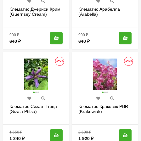
Клематис Джернси Крим
Клематис Арабелла
(Guernsey Cream)
(Arabella)
900
₽
900
₽
640
₽
640
₽
-25%
-26%
Клематис Сизая Птица
Клематис Краковяк PBR
(Sizaia Ptitsa)
(Krakowiak)
1 650
₽
2 600
₽
1 240
₽
1 920
₽