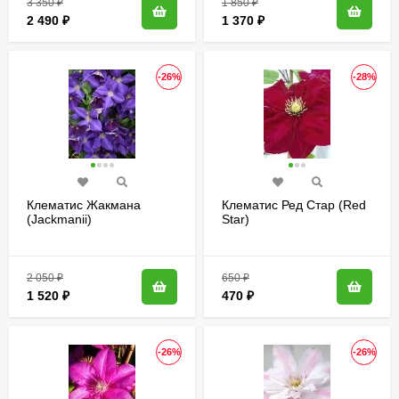
3 350
₽
1 850
₽
2 490
₽
1 370
₽
-26%
-28%
Клематис Жакмана
Клематис Ред Стар (Red
(Jackmanii)
Star)
2 050
₽
650
₽
1 520
₽
470
₽
-26%
-26%