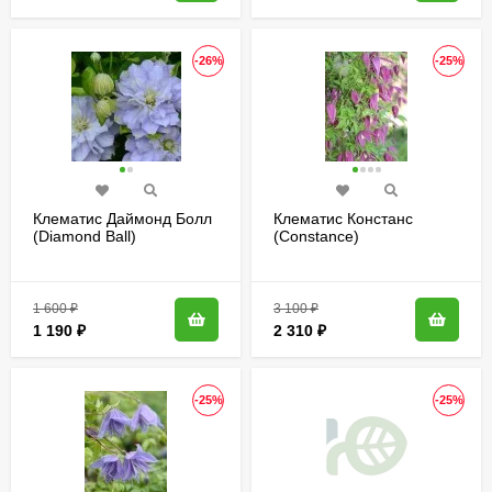
-26%
-25%
Клематис Даймонд Болл
Клематис Констанс
(Diamond Ball)
(Constance)
1 600
₽
3 100
₽
1 190
₽
2 310
₽
-25%
-25%