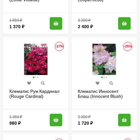
1 850
₽
3 200
₽
1 370
₽
2 400
₽
-27%
-25%
Клематис Руж Кардинал
Клематис Инносент
(Rouge Cardinal)
Блаш (Innocent Blush)
1 350
₽
2 300
₽
980
₽
1 720
₽