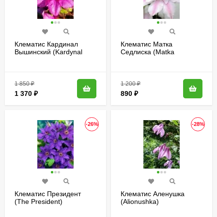
Клематис Кардинал
Клематис Матка
Вышинский (Kardynal
Седлиска (Matka
Wyszynski)
Siedliska)
1 850
₽
1 200
₽
1 370
₽
890
₽
-26%
-28%
Клематис Президент
Клематис Аленушка
(The President)
(Alionushka)