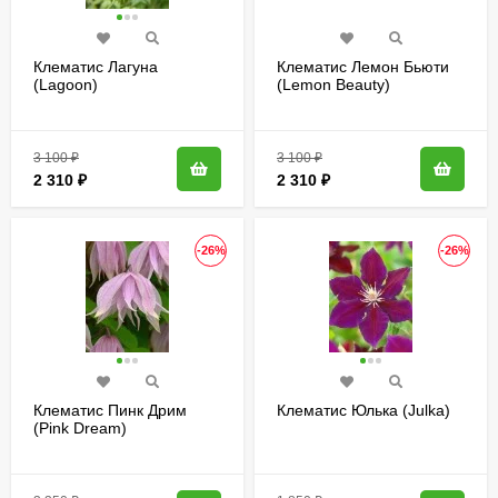
Клематис Лагуна
Клематис Лемон Бьюти
(Lagoon)
(Lemon Beauty)
3 100
₽
3 100
₽
2 310
₽
2 310
₽
-26%
-26%
Клематис Пинк Дрим
Клематис Юлька (Julka)
(Pink Dream)