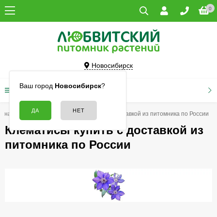
0
Новосибирск
Ваш город
Новосибирск
?
КАТАЛОГ ТОВАРОВ
авная
Цветы
Клематисы купить с доставкой из питомника по России
Клематисы купить с доставкой из
питомника по России