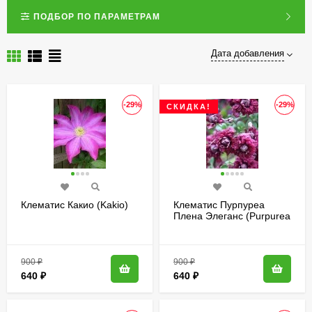
ПОДБОР ПО ПАРАМЕТРАМ
Дата добавления
-29%
-29%
СКИДКА!
Клематис Какио (Kakio)
Клематис Пурпуреа
Плена Элеганс (Purpurea
Plena Elegans)
900
₽
900
₽
640
₽
640
₽