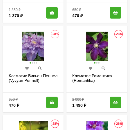
1 850
₽
650
₽
1 370
₽
470
₽
-28%
-26%
Клематис Вивьен Пеннел
Клематис Романтика
(Vyvyan Pennell)
(Romantika)
650
₽
2 000
₽
470
₽
1 490
₽
-28%
-26%