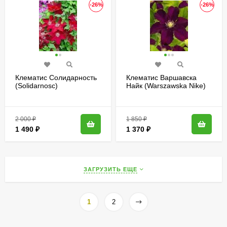
-26%
-26%
Клематис Солидарность
Клематис Варшавска
(Solidarnosc)
Найк (Warszawska Nike)
2 000
₽
1 850
₽
1 490
₽
1 370
₽
ЗАГРУЗИТЬ ЕЩЕ
1
2