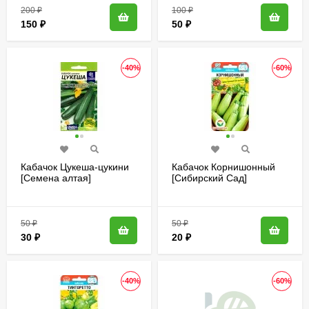
200
₽
100
₽
150
₽
50
₽
-40%
-60%
Кабачок Цукеша-цукини
Кабачок Корнишонный
[Семена алтая]
[Сибирский Сад]
50
₽
50
₽
30
₽
20
₽
-40%
-60%