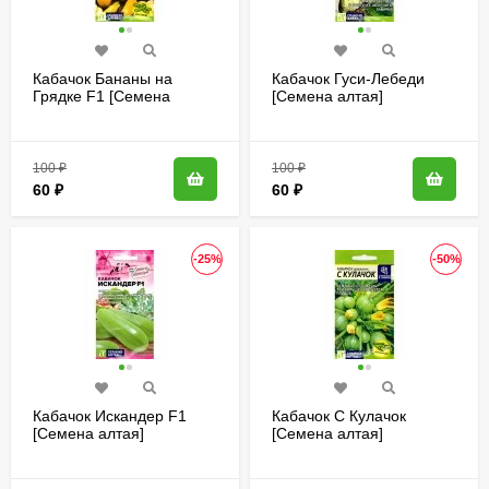
Кабачок Бананы на
Кабачок Гуси-Лебеди
Грядке F1 [Семена
[Семена алтая]
алтая]
100
₽
100
₽
60
₽
60
₽
-25%
-50%
Кабачок Искандер F1
Кабачок С Кулачок
[Семена алтая]
[Семена алтая]