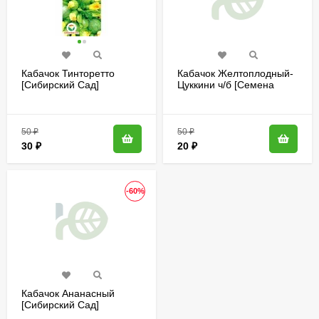
Кабачок Тинторетто
Кабачок Желтоплодный-
[Сибирский Сад]
Цуккини ч/б [Семена
алтая]
50
₽
50
₽
30
₽
20
₽
-60%
Кабачок Ананасный
[Сибирский Сад]