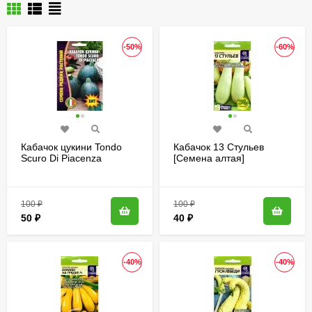
-50%
-60%
Кабачок цукини Tondo
Кабачок 13 Стульев
Scuro Di Piacenza
[Семена алтая]
[Семена редких
растений]
100
₽
100
₽
50
₽
40
₽
-40%
-40%