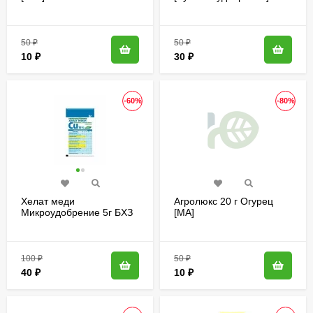
50
₽
50
₽
10
₽
30
₽
-60%
-80%
Хелат меди
Агролюкс 20 г Огурец
Микроудобрение 5г БХЗ
[МА]
100
₽
50
₽
40
₽
10
₽