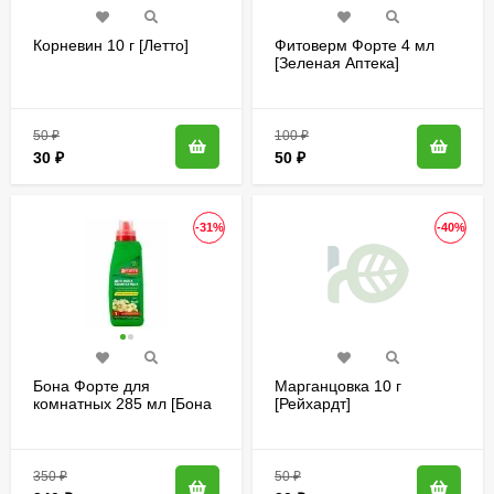
Корневин 10 г [Летто]
Фитоверм Форте 4 мл
[Зеленая Аптека]
50
₽
100
₽
30
₽
50
₽
-31%
-40%
Бона Форте для
Марганцовка 10 г
комнатных 285 мл [Бона
[Рейхардт]
Форте]
350
₽
50
₽