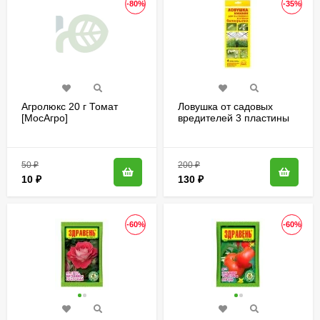
-80%
-35%
Агролюкс 20 г Томат
Ловушка от садовых
[МосАгро]
вредителей 3 пластины
20*25 см [Сибирский
Сад]
50
₽
200
₽
10
₽
130
₽
-60%
-60%