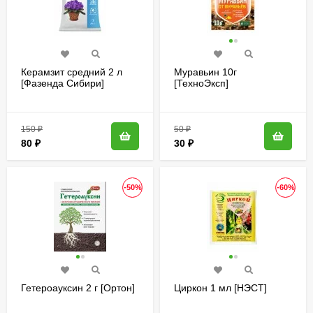
Керамзит средний 2 л
Муравьин 10г
[Фазенда Сибири]
[ТехноЭксп]
150
₽
50
₽
80
₽
30
₽
-50%
-60%
Гетероауксин 2 г [Ортон]
Циркон 1 мл [НЭСТ]