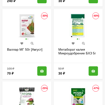
240
₽
30
₽
-30%
-40%
Валлар МГ 50г [Август]
Метаборат калия
Микроудобрение БХЗ 5г
УТ
100
₽
50
₽
70
₽
30
₽
-25%
-47%