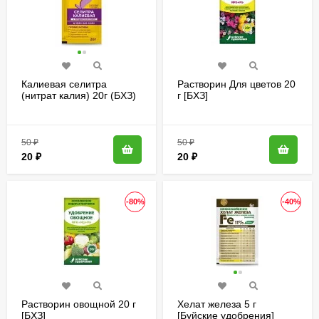
Калиевая селитра
Растворин Для цветов 20
(нитрат калия) 20г (БХЗ)
г [БХЗ]
(60шт)
50
₽
50
₽
20
₽
20
₽
-80%
-40%
Растворин овощной 20 г
Хелат железа 5 г
[БХЗ]
[Буйские удобрения]