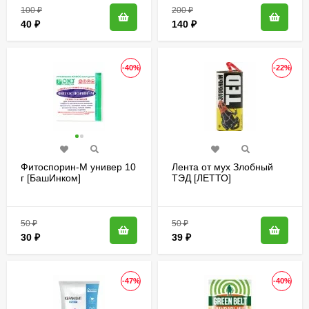
100
₽
200
₽
40
₽
140
₽
-40%
-22%
Фитоспорин-М универ 10
Лента от мух Злобный
г [БашИнком]
ТЭД [ЛЕТТО]
50
₽
50
₽
30
₽
39
₽
-47%
-40%