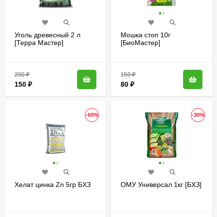
Уголь древесный 2 л
Мошка стоп 10г
[Терра Мастер]
[БиоМастер]
200
₽
150
₽
150
₽
80
₽
-60%
-30%
Хелат цинка Zn 5гр БХЗ
ОМУ Универсал 1кг [БХЗ]