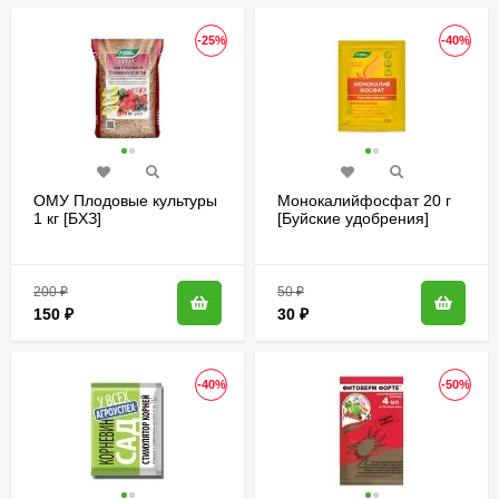
-25%
-40%
ОМУ Плодовые культуры
Монокалийфосфат 20 г
1 кг [БХЗ]
[Буйские удобрения]
200
₽
50
₽
150
₽
30
₽
-40%
-50%