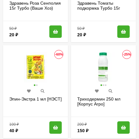
Здравень Роза Сенполия
Здравень Томаты
15г Турбо (Ваше Хоз)
подкормка Турбо 15г
(300шт)
(Ваше Хоз)(300шт)
50
₽
50
₽
20
₽
20
₽
-60%
-25%
Эпин-Экстра 1 мл [НЭСТ]
Триходермин 250 мл
[Корпус Агро]
100
₽
200
₽
40
₽
150
₽