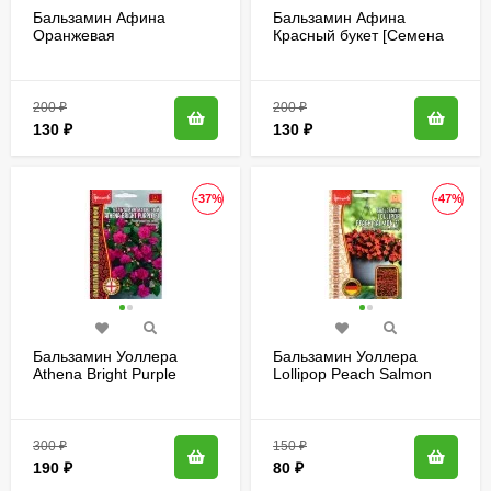
Бальзамин Афина
Бальзамин Афина
Оранжевая
Красный букет [Семена
вспышка[Семена алтая]
алтая]
200
₽
200
₽
130
₽
130
₽
-37%
-47%
Бальзамин Уоллера
Бальзамин Уоллера
Athena Bright Purple
Lollipop Peach Salmon
[Семена редких
[Семена редких
растений]
растений]
300
₽
150
₽
190
₽
80
₽