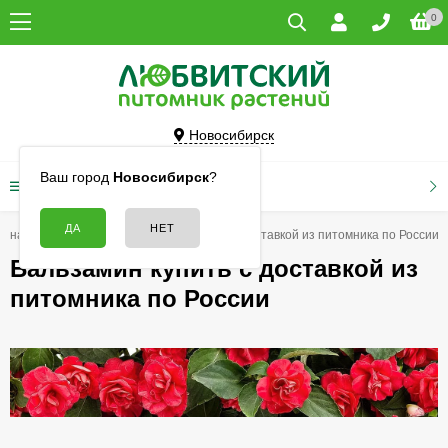
0
Новосибирск
Ваш город
Новосибирск
?
КАТАЛОГ ТОВАРОВ
авная
Семена
Бальзамин купить с доставкой из питомника по России
Бальзамин купить с доставкой из
питомника по России