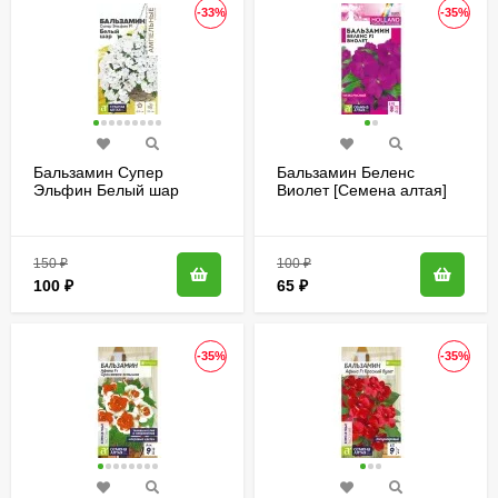
-33%
-35%
Бальзамин Супер
Бальзамин Беленс
Эльфин Белый шар
Виолет [Семена алтая]
[Семена алтая]
150
₽
100
₽
100
₽
65
₽
-35%
-35%