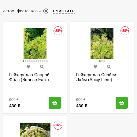
летом: фисташковые
ОЧИСТИТЬ
-28%
-28%
Гейхерелла Санрайз
Гейхерелла Спайси
Фолс (Sunrise Falls)
Лайм (Spicy Lime)
600
₽
600
₽
430
₽
430
₽
-26%