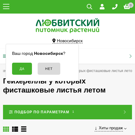
0
Новосибирск
Ваш город
Новосибирск
?
КАТАЛОГ ТОВАРОВ
йхеры
Гейхереллы
Гейхереллы у которых фисташковые листья летом
Гейхереллы у которых
фисташковые листья летом
ПОДБОР ПО ПАРАМЕТРАМ
1
Хиты продаж