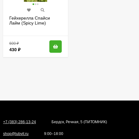
Гейхерелла Спайси
Лайм (Spicy Lime)
600
₽
430
₽
+7 (383) 286-13-24
Бердск, Речная, 5 (ПИТОМНИК)
shop@lubvit.ru
9:00–18:00