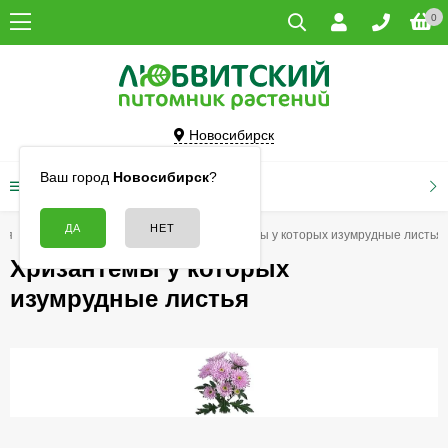
0
Новосибирск
Ваш город
Новосибирск
?
КАТАЛОГ ТОВАРОВ
ая
Цветы
Хризантемы
Хризантемы у которых изумрудные листья
Хризантемы у которых
изумрудные листья