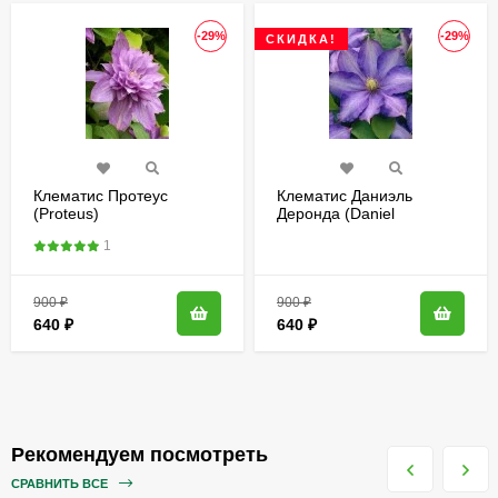
-29%
-29%
СКИДКА!
Клематис Протеус
Клематис Даниэль
(Proteus)
Деронда (Daniel
Deronda)
1
900
₽
900
₽
640
₽
640
₽
Рекомендуем посмотреть
СРАВНИТЬ ВСЕ