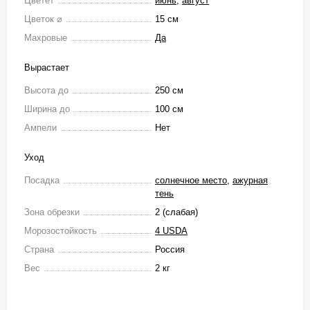
Цветёт
июнь
,
август
Цветок ⌀
15 см
Махровые
Да
Вырастает
Высота до
250 см
Ширина до
100 см
Ампели
Нет
Уход
Посадка
солнечное место
,
ажурная
тень
Зона обрезки
2 (слабая)
Морозостойкость
4 USDA
Страна
Россия
Вес
2 кг