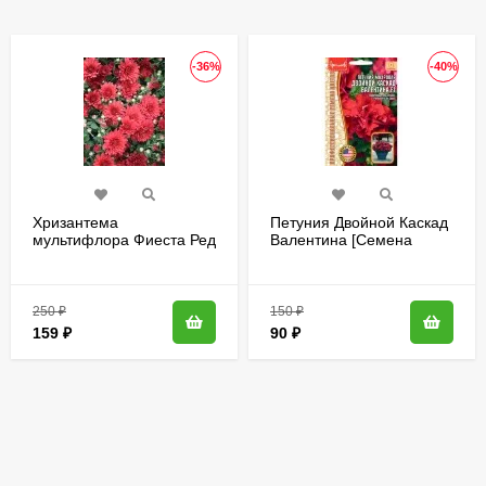
-36%
-40%
Хризантема
Петуния Двойной Каскад
мультифлора Фиеста Ред
Валентина [Семена
(Fiesta Red)
редких растений]
250
₽
150
₽
159
₽
90
₽