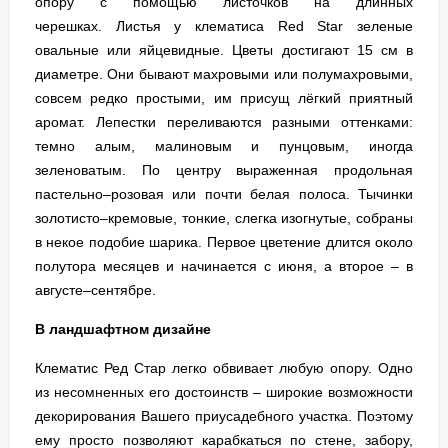
опору с помощью листочков на длинных
черешках. Листья у клематиса Red Star зеленые
овальные или яйцевидные. Цветы достигают 15 см в
диаметре. Они бывают махровыми или полумахровыми,
совсем редко простыми, им присущ лёгкий приятный
аромат. Лепестки переливаются разными оттенками:
темно алым, малиновым и пунцовым, иногда
зеленоватым. По центру выраженная продольная
пастельно–розовая или почти белая полоса. Тычинки
золотисто–кремовые, тонкие, слегка изогнутые, собраны
в некое подобие шарика. Первое цветение длится около
полутора месяцев и начинается с июня, а второе – в
августе–сентябре.
В ландшафтном дизайне
Клематис Ред Стар легко обвивает любую опору. Одно
из несомненных его достоинств – широкие возможности
декорирования Вашего приусадебного участка. Поэтому
ему просто позволяют карабкаться по стене, забору,