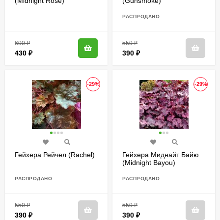
(Midnight Rose)
(Gunsmoke)
РАСПРОДАНО
600
₽
550
₽
430
₽
390
₽
-29%
-29%
Гейхера Рейчел (Rachel)
Гейхера Миднайт Байю
(Midnight Bayou)
РАСПРОДАНО
РАСПРОДАНО
550
₽
550
₽
390
₽
390
₽