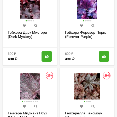
Гейхера Дарк Мистери
Гейхера Форевер Перпл
(Dark Mystery)
(Forever Purple)
600
₽
600
₽
430
₽
430
₽
-28%
-29%
Гейхера Миднайт Роуз
Гейхерелла Гансмоук