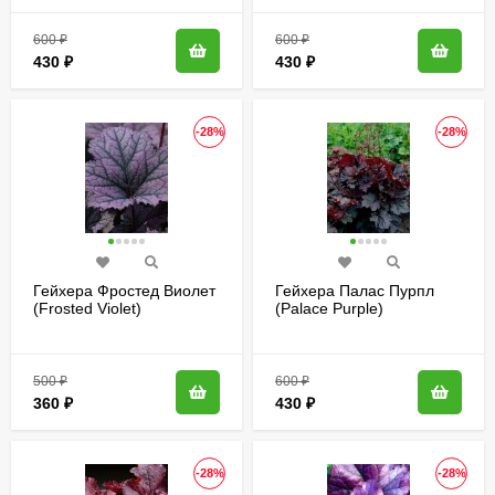
600
₽
600
₽
430
₽
430
₽
-28%
-28%
Гейхера Фростед Виолет
Гейхера Палас Пурпл
(Frosted Violet)
(Palace Purple)
500
₽
600
₽
360
₽
430
₽
-28%
-28%