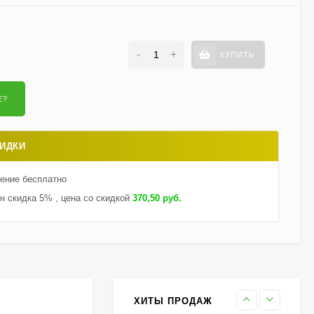
590
₽
-
+
КУПИТЬ
Гортензия Саммер Лав
(Summer Love)
метельчатая
750
₽
550
₽
ИДКИ
Гейхерелла Голден
Зебра (Golden Zebra)
тение бесплатно
600
₽
430
₽
н скидка 5% , цена со скидкой
370,50 руб.
Гортензия Бобо (Bobo)
метельчатая
800
₽
590
₽
ХИТЫ ПРОДАЖ