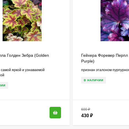
лла Голден Зебра (Golden
Гейхера Форевер Перпл 
Purple)
 самой яркой и узнаваемой
признан эталоном пурпурног
лой
В НАЛИЧИИ
ЧИИ
600
₽
430
₽