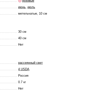
розовые
июнь
,
июль
метельчатые, 10 см
30 см
40 см
Нет
рассеянный свет
4 USDA
Россия
0.7 кг
Нет