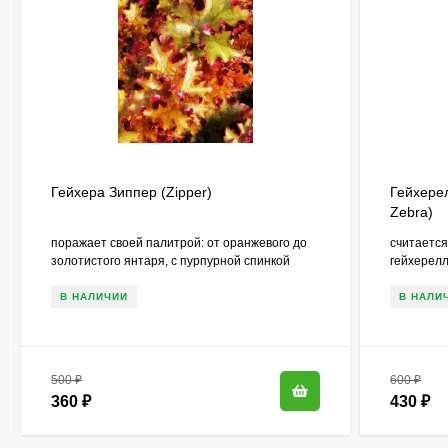
Гейхера Зиппер (Zipper)
Гейхере
Zebra)
поражает своей палитрой: от оранжевого до
считается
золотистого янтаря, с пурпурной спинкой
гейхерел
В НАЛИЧИИ
В НАЛИ
500
₽
600
₽
360
₽
430
₽