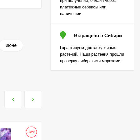
при получении, онлайн через
310
₽
платежные сервисы или
наличными
Лаванда Снежный
колос английская
Выращено в Сибири
[Семена алтая]
200
₽
июне
Гарантируем доставку живых
130
₽
растений. Наши растения прошли
проверку сибирскими морозами.
Гортензия Вимс Ред
(Wim's Red)
метельчатая
800
₽
590
₽
Гортензия Полар Бир
(Polar Bear)
метельчатая
800
₽
-28%
-28
590
₽