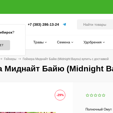
+7 (383) 286-13-24
(ПИТОМНИК)
ибирск
?
Цветы
Травы
Семена
Удобрения
Гейхеры
Гейхера Миднайт Байю (Midnight Bayou) купить с доставкой
а Миднайт Байю (Midnight B
-29%
Полночный Омут п