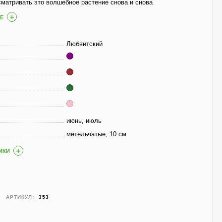
сматривать это волшебное растение снова и снова
800
₽
590
₽
Е
Любвитский
Чубушник Зоя
Космодемьянская
700
₽
520
₽
июнь, июль
Гейхера Электра
(Electra)
метельчатые, 10 см
600
₽
ИКИ
430
₽
Гортензия Ванилла
АРТИКУЛ:
353
Фрейз (Vanille Fraise)
метельчатая
800
₽