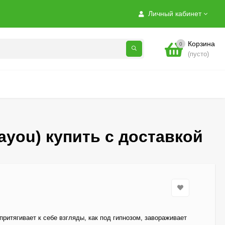
Личный кабинет
Корзина
0
(пусто)
ayou) купить с доставкой
Гортензия Полистар
ритягивает к себе взгляды, как под гипнозом, завораживает
(Polestar) метельчатая