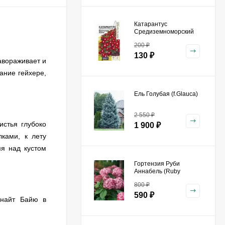
Катарантус
Средиземноморский
Бургунди Хало [Семена
200
₽
алтая]
130
₽
завораживает и
ание гейхере,
Ель Голубая (f.Glauca)
2 550
₽
истья глубоко
1 900
₽
ками, к лету
мя над кустом
Гортензия Руби
Аннабель (Ruby
Annabelle) древовидная
800
₽
590
₽
днайт Байю в