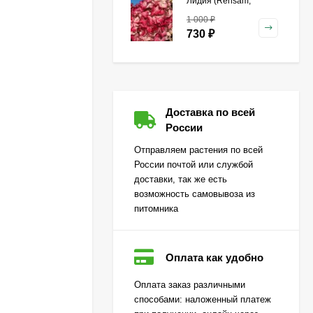
Лидия (Rensam,
Framboisine)
1 000
₽
метельчатая
730
₽
Гейхера Зиппер (Zipper)
Доставка по всей
500
₽
России
360
₽
Отправляем растения по всей
России почтой или службой
доставки, так же есть
Гортензия Лаймлайт
возможность самовывоза из
(Limelight) метельчатая
питомника
650
₽
470
₽
Оплата как удобно
Огурец Корюшка
Оплата заказ различными
[Семена алтая]
способами: наложенный платеж
450
₽