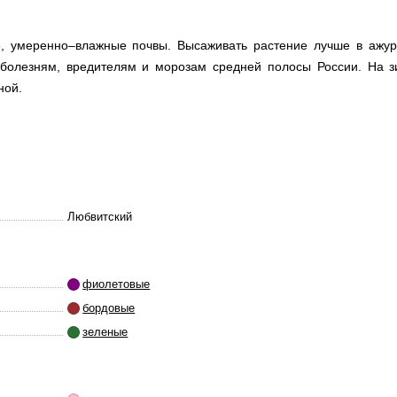
е, умеренно–влажные почвы. Высаживать растение лучше в ажу
 болезням, вредителям и морозам средней полосы России. На 
ной.
Любвитский
фиолетовые
бордовые
зеленые