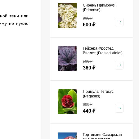
Сирень Примроуз
(Primrose)
рной тени или
800
₽
зиму не нужно
600
₽
Гейхера Фростед
Виолет (Frosted Violet)
500
₽
360
₽
Примула Пегасус
(Pegasus)
600
₽
440
₽
Гортензия Самарская