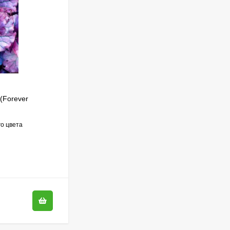
Гортензия Полистар
(Polestar) метельчатая
800
₽
590
₽
(Forever
Гейхера Миднайт Роуз (Midnight Rose)
Чубушник Зоя
Космодемьянская
о цвета
загадочная красотка, ее яркий розовый крап
700
₽
контрастирует с темной шоколадной листвой
520
₽
и погружает...
В НАЛИЧИИ
Гейхера Электра
(Electra)
600
₽
600
₽
430
₽
430
₽