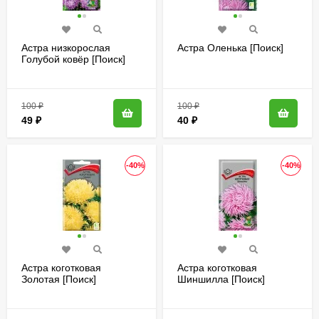
Астра низкорослая
Астра Оленька [Поиск]
Голубой ковёр [Поиск]
100
₽
100
₽
49
₽
40
₽
-40%
-40%
Астра коготковая
Астра коготковая
Золотая [Поиск]
Шиншилла [Поиск]