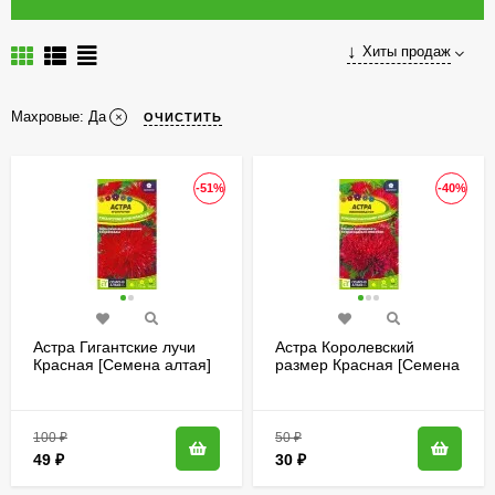
Хиты продаж
Махровые: Да
ОЧИСТИТЬ
-51%
-40%
Астра Гигантские лучи
Астра Королевский
Красная [Семена алтая]
размер Красная [Семена
алтая]
100
₽
50
₽
49
₽
30
₽