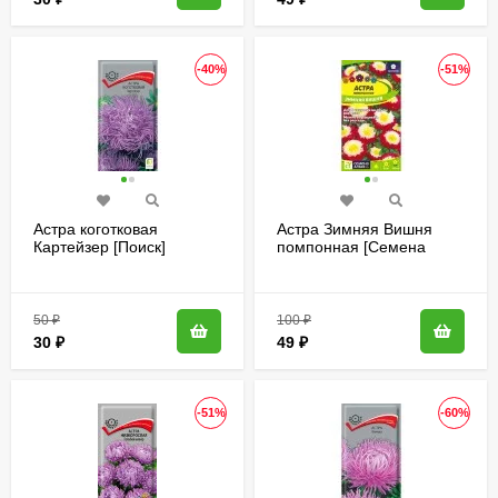
-40%
-51%
Астра коготковая
Астра Зимняя Вишня
Картейзер [Поиск]
помпонная [Семена
алтая]
50
₽
100
₽
30
₽
49
₽
-51%
-60%