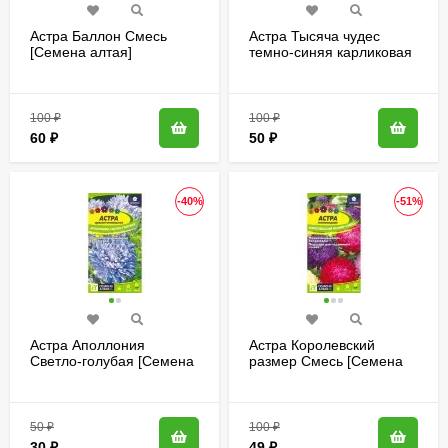
Астра Баллон Смесь
Астра Тысяча чудес
[Семена алтая]
темно-синяя карликовая
[Семена алтая]
100
₽
100
₽
60
₽
50
₽
-40%
-51%
Астра Аполлония
Астра Королевский
Светло-голубая [Семена
размер Смесь [Семена
алтая]
алтая]
50
₽
100
₽
30
₽
49
₽