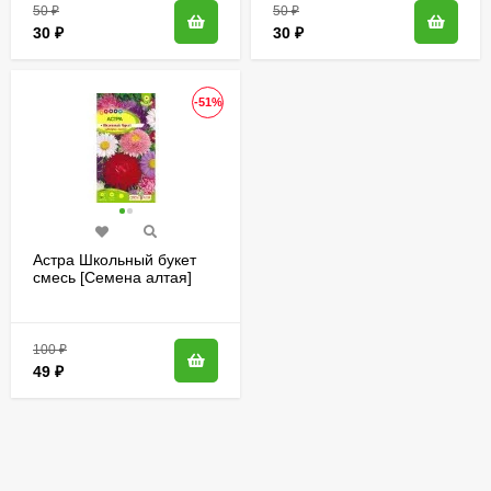
50
₽
50
₽
30
₽
30
₽
-51%
Астра Школьный букет
смесь [Семена алтая]
100
₽
49
₽