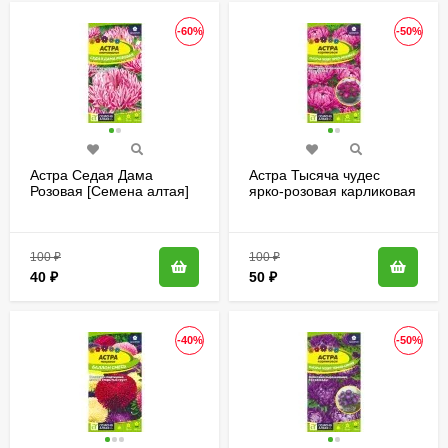
-60%
-50%
Астра Седая Дама
Астра Тысяча чудес
Розовая [Семена алтая]
ярко-розовая карликовая
[Семена алтая]
100
₽
100
₽
40
₽
50
₽
-40%
-50%