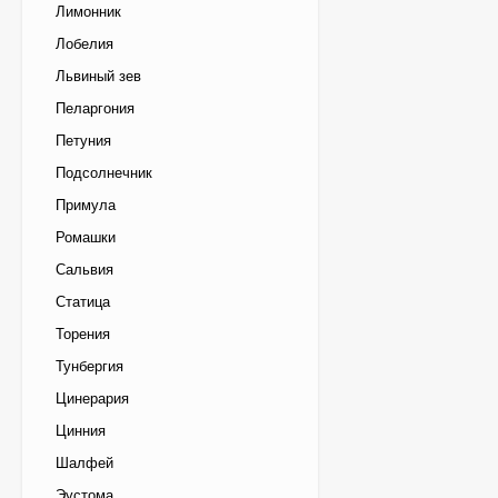
Лимонник
Лобелия
Львиный зев
Пеларгония
Петуния
Подсолнечник
Примула
Ромашки
Сальвия
Статица
Торения
Тунбергия
Цинерария
Цинния
Шалфей
Эустома