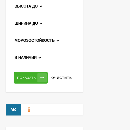
метельчатая
ВЫСОТА ДО
800
₽
590
₽
ШИРИНА ДО
Гортензия Саммер Лав
(Summer Love)
МОРОЗОСТОЙКОСТЬ
метельчатая
750
₽
550
₽
В НАЛИЧИИ
Гейхерелла Голден
ОЧИСТИТЬ
ПОКАЗАТЬ
Зебра (Golden Zebra)
600
₽
430
₽
Гортензия Бобо (Bobo)
метельчатая
800
₽