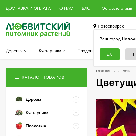
ДОСТАВКА И ОПЛАТА
О НАС
БЛОГ
Оставьте отзыв
Новосибирск
Бердск, Речная, 5 
Ваш город
Новос
Деревья
Кустарники
Плодовые
Хвойные
Главная
Семена
КАТАЛОГ ТОВАРОВ
Цветущи
Деревья
Кустарники
Плодовые