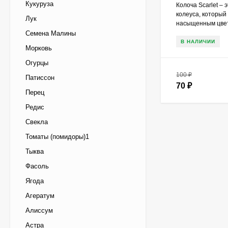
Кукуруза
Колоча Scarlet –
колеуса, который
Лук
насыщенным цвет
Семена Малины
В НАЛИЧИИ
Морковь
Огурцы
100
₽
Патиссон
70
₽
Перец
Редис
Свекла
Томаты (помидоры)1
Тыква
Фасоль
Ягода
Агератум
Алиссум
Астра