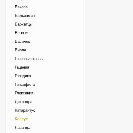
Бакопа
Бальзамин
Бархатцы
Бегония
Василек
Виола
Газонные травы
Гацания
Гвоздика
Гипсофила
Глоксиния
Дихондра
Катарантус
Колеус
Лаванда