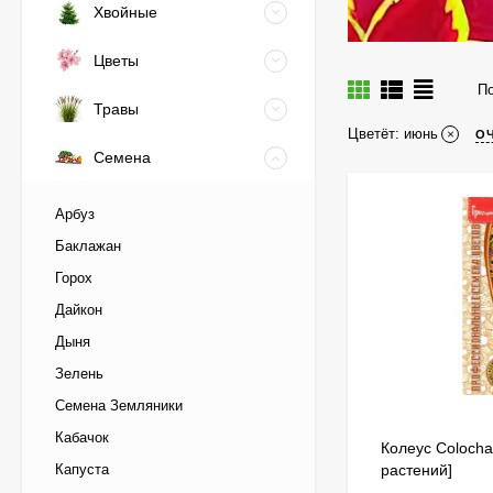
Хвойные
Цветы
По
Травы
Цветёт:
июнь
О
Семена
Арбуз
Баклажан
Горох
Дайкон
Дыня
Зелень
Семена Земляники
Кабачок
Колеус Colocha
Капуста
растений]