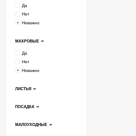
Гортензия Полистар
Да
(Polestar) метельчатая
Нет
800
₽
590
₽
Неважно
МАХРОВЫЕ
Чубушник Зоя
Космодемьянская
Да
700
₽
Нет
520
₽
Неважно
Гейхера Электра
ЛИСТЬЯ
(Electra)
600
₽
ПОСАДКА
430
₽
МАЛОУХОДНЫЕ
Гортензия Ванилла
Фрейз (Vanille Fraise)