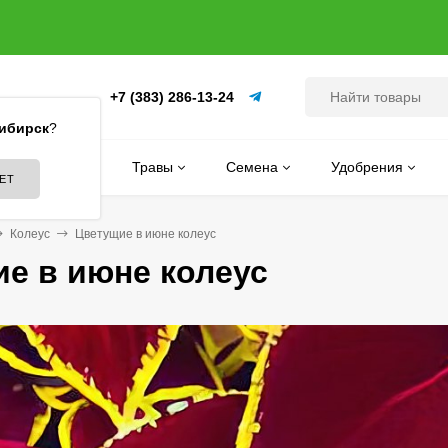
+7 (383) 286-13-24
(ПИТОМНИК)
ибирск
?
Цветы
Травы
Семена
Удобрения
Колеус
Цветущие в июне колеус
е в июне колеус