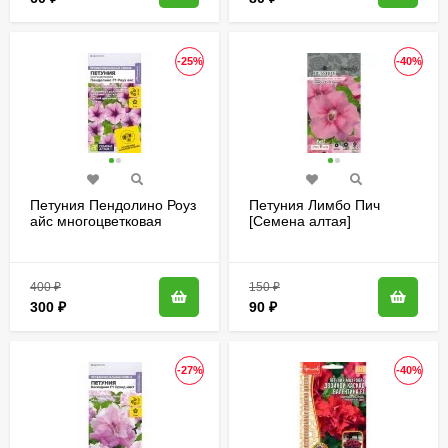
-25%
-40%
Петуния Пендолино Роуз
Петуния Лимбо Пич
айс многоцветковая
[Семена алтая]
[Семена алтая]
400
₽
150
₽
300
₽
90
₽
-27%
-40%