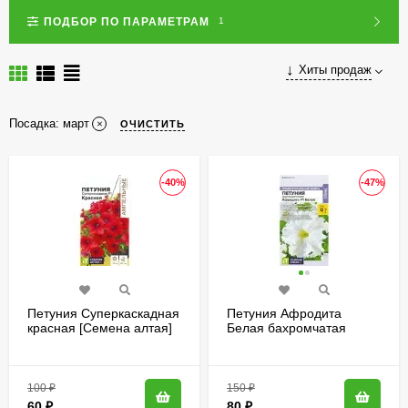
ПОДБОР ПО ПАРАМЕТРАМ
1
Хиты продаж
Посадка:
март
ОЧИСТИТЬ
-40%
-47%
Петуния Суперкаскадная
Петуния Афродита
красная [Семена алтая]
Белая бахромчатая
[Семена алтая]
100
₽
150
₽
60
₽
80
₽