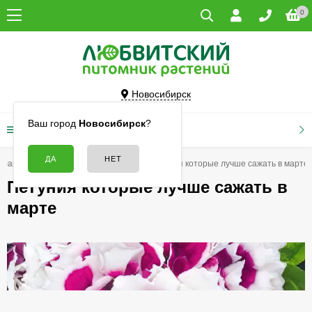
0
Новосибирск
Ваш город
Новосибирск
?
КАТАЛОГ ТОВАРОВ
Главная
Семена
Петуния
Петуния которые лучше сажать в марте
Петуния которые лучше сажать в
марте