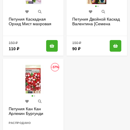
Петуния Каскадная
Петуния Двойной Каскад
Орхид Мист махровая
Валентина [Семена
[Семена алтая]
редких растений]
150
₽
150
₽
110
₽
90
₽
-37%
Петуния Кан Кан
Арлекин Бургунди
[Семена алтая]
РАСПРОДАНО