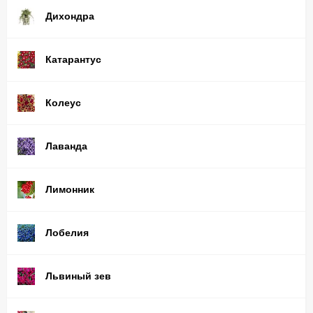
Дихондра
Катарантус
Колеус
Лаванда
Лимонник
Лобелия
Львиный зев