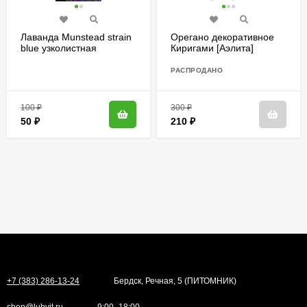
Лаванда Munstead strain
Орегано декоративное
blue узколистная
Киригами [Аэлита]
[Семена редких
растений]
РАСПРОДАНО
100
₽
300
₽
50
₽
210
₽
+7 (383) 286-13-24
Бердск, Речная, 5 (ПИТОМНИК)
shop@lubvit.ru
9:00–18:00