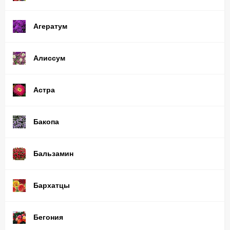
Агератум
Алиссум
Астра
Бакопа
Бальзамин
Бархатцы
Бегония