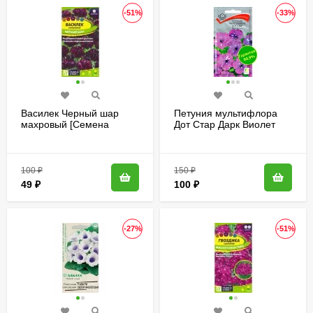
-51%
-33%
Василек Черный шар
Петуния мультифлора
махровый [Семена
Дот Стар Дарк Виолет
алтая]
[Поиск]
100
₽
150
₽
49
₽
100
₽
-27%
-51%