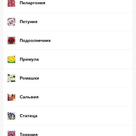
Пеларгония
Петуния
Подсолнечник
Примула
Ромашки
Сальвия
Статица
Торения