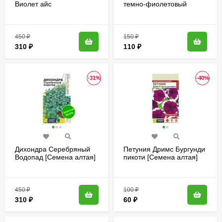
Виолет айс
темно-фиолетовый
многоцветковая [Семена
ампельный [Семена
алтая]
алтая]
450
₽
150
₽
310
₽
110
₽
-31%
-40%
Дихондра Серебряный
Петуния Дримс Бургунди
Водопад [Семена алтая]
пикоти [Семена алтая]
450
₽
100
₽
310
₽
60
₽