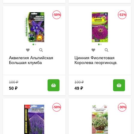
-50%
-51%
Аквилегия Альпийская
Цинния Фиолетовая
Большая клумба
Королева георгиноцв.
[Семена редких
[Семена алтая]
растений]
100
₽
100
₽
50
₽
49
₽
-50%
-30%