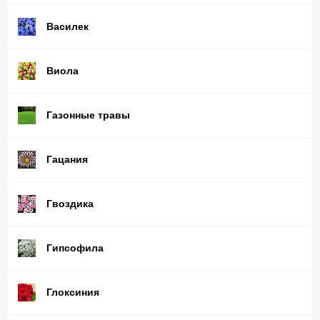
Василек
Виола
Газонные травы
Гацания
Гвоздика
Гипсофила
Глоксиния