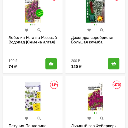
Лобелия Регатта Розовый
Дихондра серебристая
Водопад [Семена алтая]
Большая клумба
[Семена редких
растений]
100
₽
200
₽
74
₽
120
₽
-31%
-27%
Петуния Пендолино
Львиный зев Фейерверк