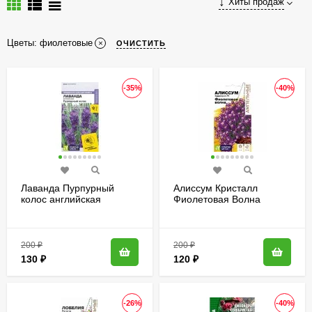
Хиты продаж
Цветы: фиолетовые
ОЧИСТИТЬ
-35%
-40%
Лаванда Пурпурный
Алиссум Кристалл
колос английская
Фиолетовая Волна
[Семена алтая]
ампельный [Семена
алтая]
200
₽
200
₽
130
₽
120
₽
-26%
-40%