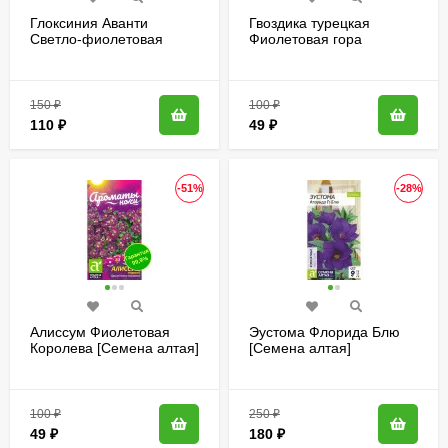
Глоксиния Аванти
Гвоздика турецкая
Светло-фиолетовая
Фиолетовая гора
[Гавриш]
[Семена алтая]
150
₽
100
₽
110
₽
49
₽
-51%
-28%
Алиссум Фиолетовая
Эустома Флорида Блю
Королева [Семена алтая]
[Семена алтая]
100
₽
250
₽
49
₽
180
₽