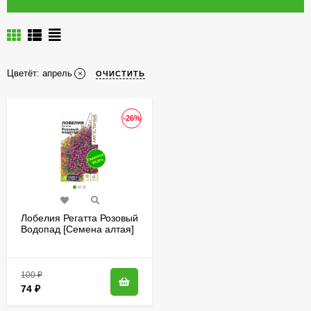
Цветёт:
апрель
ОЧИСТИТЬ
-26%
Лобелия Регатта Розовый
Водопад [Семена алтая]
100
₽
74
₽