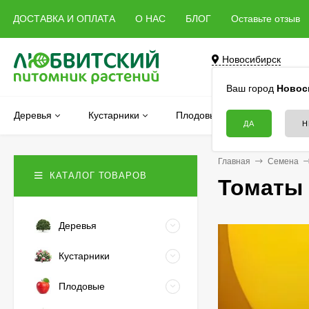
ДОСТАВКА И ОПЛАТА
О НАС
БЛОГ
Оставьте отзыв
Новосибирск
Бердск, Речная, 5 
Ваш город
Новос
Деревья
Кустарники
Плодовые
Хвойные
Главная
Семена
КАТАЛОГ ТОВАРОВ
Томаты 
Деревья
Кустарники
Плодовые