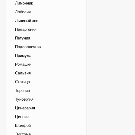
Лимонник
Лобелия
Львиный зев
Пеларгония
Петуния
Подсолнечник
Примула
Ромашки
Сальвия
Статица
Торения
Тунбергия
Цинерария
Цинния
Шалфей
Эустома