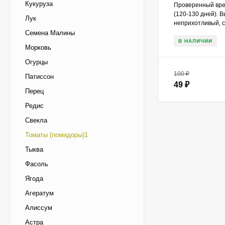
Кукуруза
Проверенный вре
(120-130 дней). 
Лук
неприхотливый, с
Семена Малины
В НАЛИЧИИ
Морковь
Огурцы
100
₽
Патиссон
49
₽
Перец
Редис
Свекла
Томаты (помидоры)1
Тыква
Фасоль
Ягода
Агератум
Алиссум
Астра