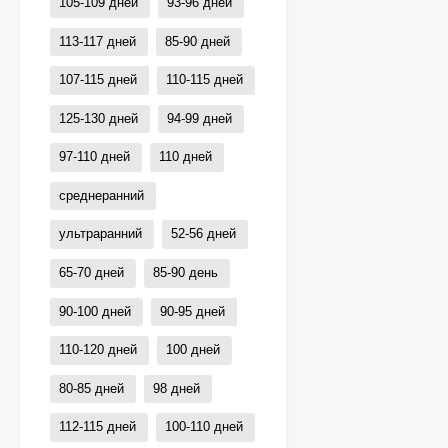
105-109 дней
93-96 дней
113-117 дней
85-90 дней
107-115 дней
110-115 дней
125-130 дней
94-99 дней
97-110 дней
110 дней
среднеранний
ультраранний
52-56 дней
65-70 дней
85-90 день
90-100 дней
90-95 дней
110-120 дней
100 дней
80-85 дней
98 дней
Гортензия Полистар
(Polestar) метельчатая
112-115 дней
100-110 дней