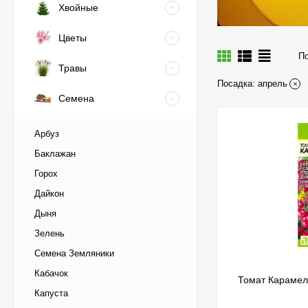
Хвойные
Цветы
По
Травы
Посадка:
апрель
Семена
Арбуз
Баклажан
Горох
Дайкон
Дыня
Зелень
Семена Земляники
Кабачок
Томат Карамел
Капуста