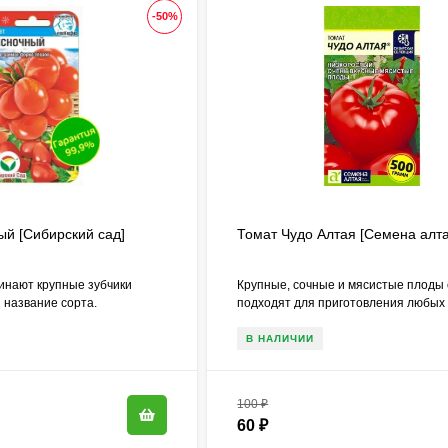
-50%
ый [Сибирский сад]
Томат Чудо Алтая [Семена алта
нают крупные зубчики
Крупные, сочные и мясистые плоды
и название сорта.
подходят для приготовления любых
В НАЛИЧИИ
100
₽
60
₽