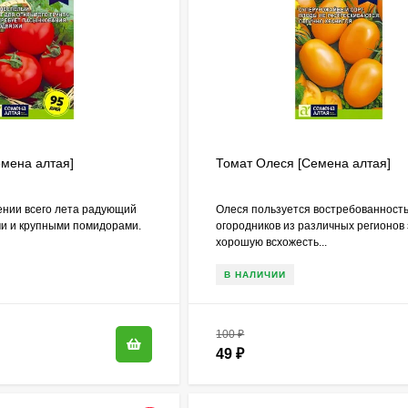
емена алтая]
Томат Олеся [Семена алтая]
ении всего лета радующий
Олеся пользуется востребованност
ми и крупными помидорами.
огородников из различных регионов 
хорошую всхожесть...
В НАЛИЧИИ
100
₽
49
₽