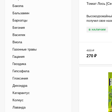
Томат Лось [Се
Бакопа
Бальзамин
Высокоурожайный
Бархатцы
получил свое наз
Бегония
В НАЛИЧИИ
Василек
Виола
Газонные травы
400
₽
270
₽
Гацания
Гвоздика
Гипсофила
Глоксиния
Дихондра
Катарантус
Колеус
Лаванда