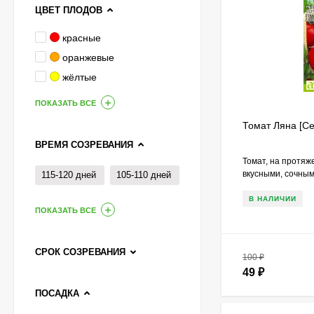
ЦВЕТ ПЛОДОВ
красные
оранжевые
жёлтые
ПОКАЗАТЬ ВСЕ
Томат Ляна [С
ВРЕМЯ СОЗРЕВАНИЯ
Томат, на протяж
вкусными, сочны
Гортензия Полистар
115-120 дней
105-110 дней
(Polestar) метельчатая
В НАЛИЧИИ
800
₽
ПОКАЗАТЬ ВСЕ
590
₽
СРОК СОЗРЕВАНИЯ
100
₽
49
₽
Чубушник Зоя
Космодемьянская
ПОСАДКА
700
₽