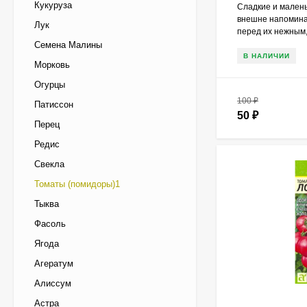
Кукуруза
Сладкие и мален
внешне напомина
Лук
перед их нежным,.
Семена Малины
В НАЛИЧИИ
Морковь
Огурцы
100
₽
Патиссон
50
₽
Перец
Редис
Свекла
Томаты (помидоры)1
Тыква
Фасоль
Ягода
Агератум
Алиссум
Астра