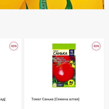
-51%
-51%
сад]
Томат Санька [Семена алтая]