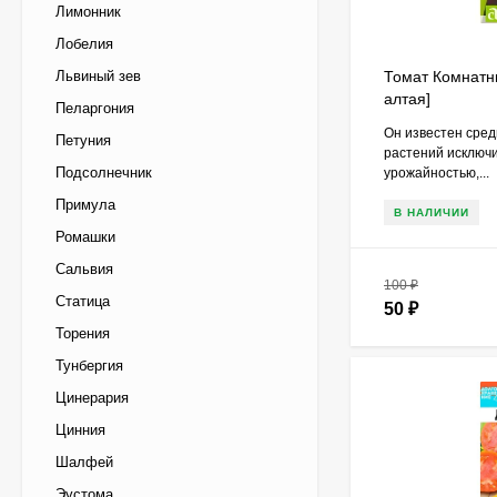
Лимонник
Лобелия
Львиный зев
Томат Комнатн
алтая]
Пеларгония
Он известен сре
Петуния
растений исключ
Подсолнечник
урожайностью,...
Примула
В НАЛИЧИИ
Ромашки
Сальвия
100
₽
Статица
50
₽
Торения
Тунбергия
Цинерария
Цинния
Шалфей
Эустома