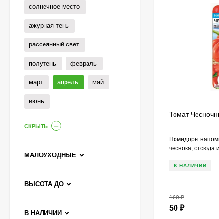
520
₽
солнечное место
ажурная тень
Гейхера Электра
рассеянный свет
(Electra)
600
₽
полутень
февраль
430
₽
март
апрель
май
июнь
Гортензия Ванилла
Фрейз (Vanille Fraise)
Томат Чесночн
метельчатая
СКРЫТЬ
800
₽
590
₽
Помидоры напоми
чеснока, отсюда 
МАЛОУХОДНЫЕ
В НАЛИЧИИ
Гортензия Саммер Лав
(Summer Love)
ВЫСОТА ДО
метельчатая
750
₽
100
₽
550
₽
50
₽
В НАЛИЧИИ