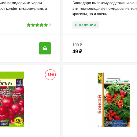
ькие помидорчики-черри
Благодаря высокому содержанию ан
ют конфеты-карамельки, а
эти темноплодные помидоры не тол
..
красивы, но и очень...
2
В НАЛИЧИИ
100
₽
49
₽
-33%