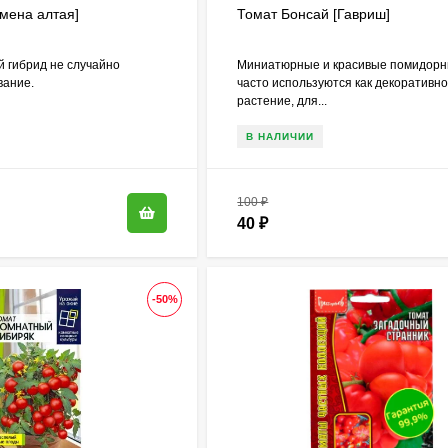
мена алтая]
Томат Бонсай [Гавриш]
 гибрид не случайно
Миниатюрные и красивые помидорн
вание.
часто используются как декоративн
растение, для...
В НАЛИЧИИ
100
₽
40
₽
-50%