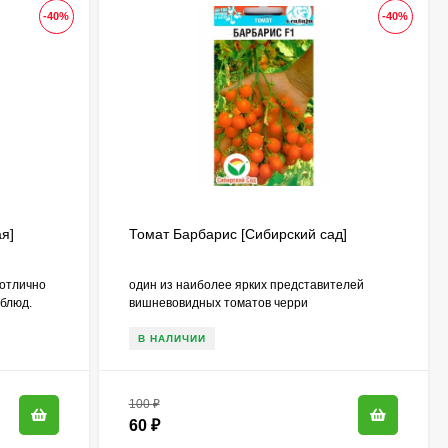
-40%
-40%
я]
Томат Барбарис [Сибирский сад]
 отлично
один из наиболее ярких представителей
 блюд.
вишневовидных томатов черри
В НАЛИЧИИ
100
₽
60
₽