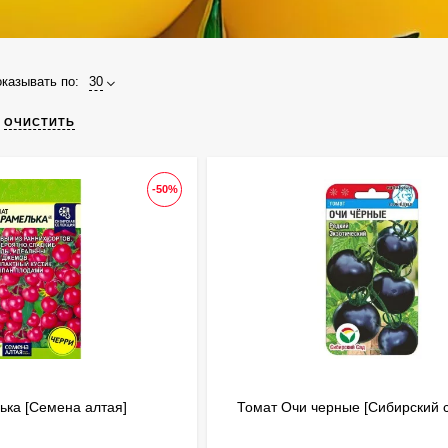
казывать по:
30
ОЧИСТИТЬ
-50%
ька [Семена алтая]
Томат Очи черные [Сибирский 