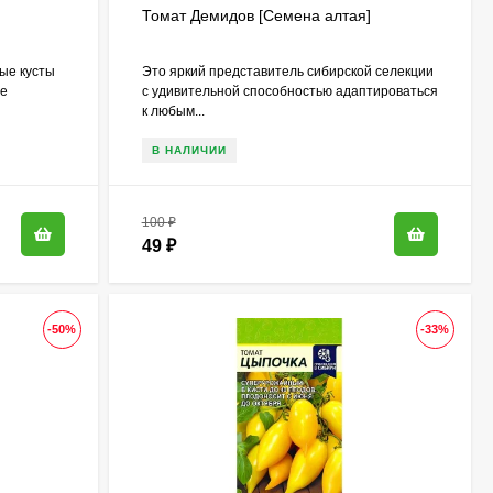
Томат Демидов [Семена алтая]
ые кусты
Это яркий представитель сибирской селекции
ое
с удивительной способностью адаптироваться
к любым...
В НАЛИЧИИ
100
₽
49
₽
-50%
-33%