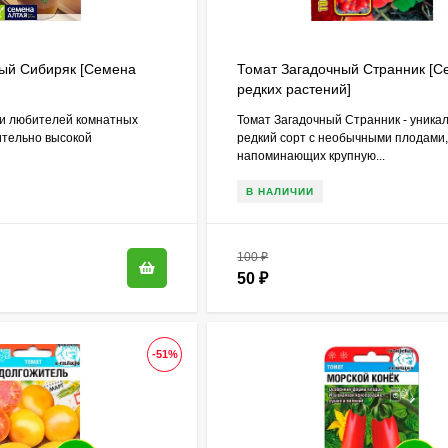
ый Сибиряк [Семена
Томат Загадочный Странник [С
редких растений]
ди любителей комнатных
Томат Загадочный Странник - уника
ительно высокой
редкий сорт с необычными плодами
напоминающих крупную...
В НАЛИЧИИ
100
₽
50
₽
-51%