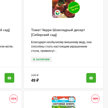
й сад]
Томат Черри Шоколадный десерт
[Сибирский сад]
Благодаря необычному внешнему виду, они
ли кегли,
способны стать настоящим украшением
стола, привнесут...
В НАЛИЧИИ
100
₽
49
₽
-51%
-50%