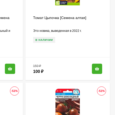
емена
Томат Цыпочка [Семена алтая]
льный и
Это новика, выведенная в 2022 г.
,
В НАЛИЧИИ
150
₽
100
₽
-51%
-51%