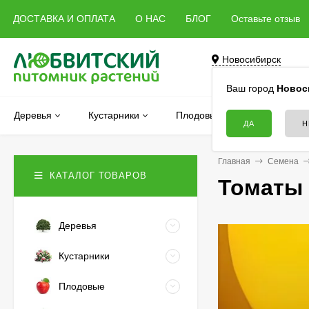
ДОСТАВКА И ОПЛАТА
О НАС
БЛОГ
Оставьте отзыв
Новосибирск
Бердск, Речная, 5 
Ваш город
Новос
Деревья
Кустарники
Плодовые
Хвойные
Главная
Семена
КАТАЛОГ ТОВАРОВ
Томаты 
Деревья
Кустарники
Плодовые