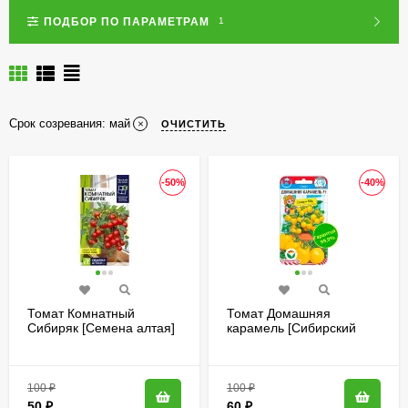
ПОДБОР ПО ПАРАМЕТРАМ
1
Срок созревания:
май
ОЧИСТИТЬ
-50%
-40%
Томат Комнатный
Томат Домашняя
Сибиряк [Семена алтая]
карамель [Сибирский
сад]
100
₽
100
₽
50
₽
60
₽