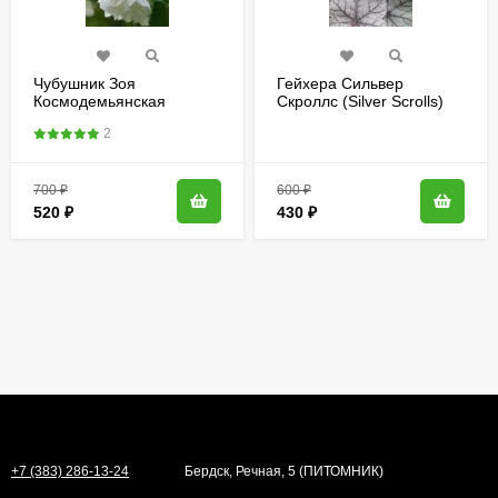
Чубушник Зоя
Гейхера Сильвер
Космодемьянская
Скроллс (Silver Scrolls)
2
700
₽
600
₽
520
₽
430
₽
+7 (383) 286-13-24
Бердск, Речная, 5 (ПИТОМНИК)