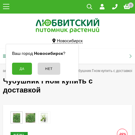
0
Новосибирск
Ваш город
Новосибирск
?
КАТАЛОГ ТОВАРОВ
Главная
Кустарники
Чубушники
Чубушник Гном купить с доставкой
Чубушник Гном купить с
доставкой
-26%