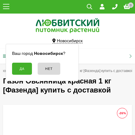
0
Новосибирск
Ваш город
Новосибирск
?
КАТАЛОГ ТОВАРОВ
ероникаструм
Газон Овсянница красная 1 кг [Фазенда] купить с доставкой
Газон Овсянница красная 1 кг
[Фазенда] купить с доставкой
-26%