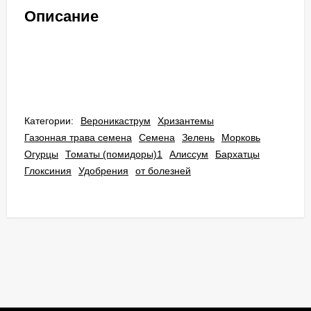
Описание
Категории:
Вероникаструм
Хризантемы
Газонная трава семена
Семена
Зелень
Морковь
Огурцы
Томаты (помидоры)1
Алиссум
Бархатцы
Глоксиния
Удобрения
от болезней