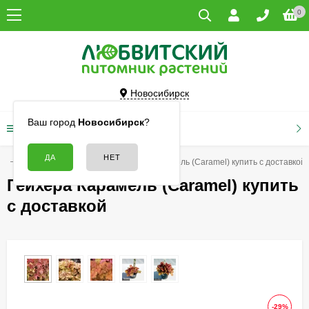
0
Новосибирск
Ваш город
Новосибирск
?
КАТАЛОГ ТОВАРОВ
ая
Цветы
Гейхеры
Гейхера Карамель (Caramel) купить с доставкой
Гейхера Карамель (Caramel) купить
с доставкой
-29%