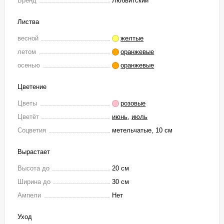
Бренд
Любвитский
Листва
весной
желтые
летом
оранжевые
осенью
оранжевые
Цветение
Цветы
розовые
Цветёт
июнь
,
июль
Соцветия
метельчатые, 10 см
Вырастает
Высота до
20 см
Ширина до
30 см
Ампели
Нет
Уход