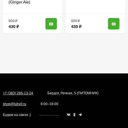
(Ginger Ale)
600
₽
600
₽
430
₽
430
₽
+7 (383) 286-13-24
Бердск, Речная, 5 (ПИТОМНИК)
shop@lubvit.ru
9:00–18:00
Будем на связи ;)