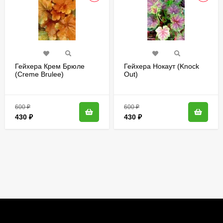
Гейхера Крем Брюле
Гейхера Нокаут (Knock
(Creme Brulee)
Out)
600
₽
600
₽
430
₽
430
₽