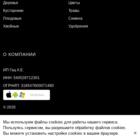
Деревья
Цветы
Кустарники
Травы
Плодовые
Семена
Хвойные
Удобрения
О КОМПАНИИ
ИП Гац А.Е.
ИНН: 540528712301
ОГРНИП: 318547600071480
© 2026
Мы используем файлы cookies для работы нашего сервиса.
Пользуясь сервисом, вы разрешаете обработку файлов cookies.
×
Вы можете установить настройки cookies в вашем браузере.