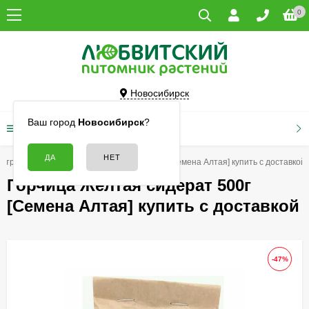
0
Новосибирск
Ваш город
Новосибирск
?
КАТАЛОГ ТОВАРОВ
е травы
Горчица Желтая сидерат 500г [Семена Алтая] купить с доставкой
Горчица Желтая сидерат 500г
[Семена Алтая] купить с доставкой
-47%