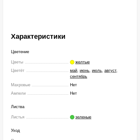
Характеристики
Цветение
Цветы
желтые
Цветёт
май
,
июнь
,
июль
,
август
,
сентябрь
Махровые
Нет
Ампели
Нет
Листва
Листья
зеленые
Уход