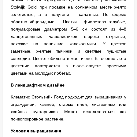
Stolwijk Gold при посадке на солнечном месте желто
золотистые, а в полутени – салатные. По форме
обратно–яйцевидные. Цветки фиолетово–голубые,
полумахровые диаметром 5–6 см состоят из 4–8
ланцетовидных чашелистиков широко открытые,
похожие на поникшие колокольчики. У цветков
заметные, желтые тычинки и светлые пушистые
соплодия. Цветет обильно в мае–июне. В течение лета
цветение повторяется в июле–августе простыми
цветами на молодых побегах.
В ландшафтном дизайне
Клематис Стольвийк Голд подходит для выращивания у
ограждений, камней, старых пней, лиственных или
хвойных кустарников. Может использоваться как
почвопокровное растение.
Условия выращивания