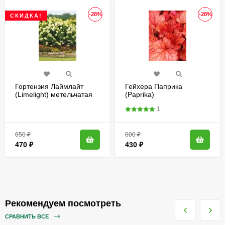
-28%
-28%
СКИДКА!
Гортензия Лаймлайт
Гейхера Паприка
(Limelight) метельчатая
(Paprika)
1
650
₽
600
₽
470
₽
430
₽
Рекомендуем посмотреть
СРАВНИТЬ ВСЕ