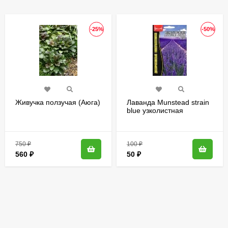
-25%
-50%
Живучка ползучая (Аюга)
Лаванда Munstead strain
blue узколистная
[Семена редких
растений]
750
₽
100
₽
560
₽
50
₽