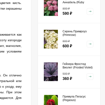
Аннабель (Ruby
ветия кисть.
Annabelle) древовидная
атки окрашены
800
₽
590
₽
Сирень Примроуз
аживается как
(Primrose)
соту изгороди
800
₽
ил, магнолия,
600
₽
ким условиям
Гейхера Фростед
Виолет (Frosted Violet)
500
₽
в. Он отлично
360
₽
йтральной или
 к уходу, ему
ны. При этом
Примула Пегасус
уждаются. Для
(Pegasus)