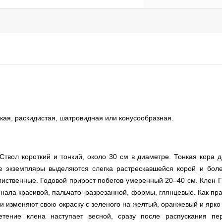
окая, раскидистая, шатровидная или конусообразная.
Ствол короткий и тонкий, около 30 см в диаметре. Тонкая кора 
ые экземпляры выделяются слегка растрескавшейся корой и бо
облиственные. Годовой прирост побегов умеренный 20–40 см. Клен 
иннала красивой, пальчато–разрезанной, формы, глянцевые. Как пра
и изменяют свою окраску с зеленого на желтый, оранжевый и ярко 
тение клена наступает весной, сразу после распускания пер