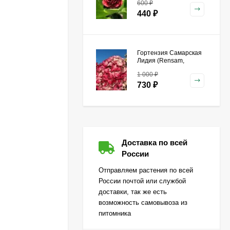
600
₽
440
₽
Гортензия Самарская
Лидия (Rensam,
Framboisine)
1 000
₽
метельчатая
730
₽
Гейхера Зиппер (Zipper)
Доставка по всей
500
₽
России
360
₽
Отправляем растения по всей
России почтой или службой
доставки, так же есть
Гортензия Лаймлайт
возможность самовывоза из
(Limelight) метельчатая
питомника
650
₽
470
₽