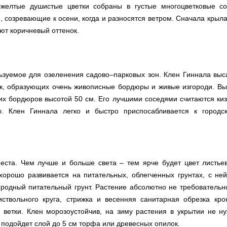
желтые душистые цветки собраны в густые многоцветковые соц
 созревающие к осени, когда и разносятся ветром. Сначала крыл
ают коричневый оттенок.
ьзуемое для озеленения садово–парковых зон. Клен Гиннала выс
док, образующих очень живописные бордюры и живые изгороди. Вы
их бордюров высотой 50 см. Его лучшими соседями считаются киз
ы. Клен Гиннала легко и быстро приспосабливается к городс
ста. Чем лучше и больше света – тем ярче будет цвет листье
хорошо развивается на питательных, облегченных грунтах, с не
родный питательный грунт. Растение абсолютно не требовательно
ствольного круга, стрижка и весенняя санитарная обрезка кро
ветки. Клен морозоустойчив, на зиму растения в укрытии не н
 подойдет слой до 5 см торфа или древесных опилок.