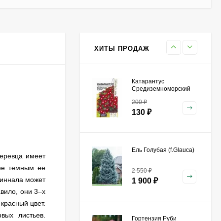
Гортензия Бобо (Bobo)
метельчатая
800
₽
590
₽
ХИТЫ ПРОДАЖ
Катарантус
Средиземноморский
Бургунди Хало [Семена
200
₽
алтая]
130
₽
Ель Голубая (f.Glauca)
деревца имеет
лее темным ее
2 550
₽
Гиннала может
1 900
₽
вило, они 3–х
красный цвет.
вых листьев.
Гортензия Руби