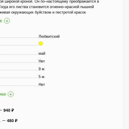
ой широкой кроной. Он по–настоящему преображается в
Тогда его листва становится огненно–красной пышной
живая окружающих буйством и пестротой красок
Е
Гортензия Полистар
(Polestar) метельчатая
Любвитский
800
₽
590
₽
май
Нет
Чубушник Зоя
9 м
Космодемьянская
5 м
700
₽
520
₽
Нет
ИКИ
Гейхера Электра
(Electra)
940
₽
600
₽
.
480
₽
430
₽