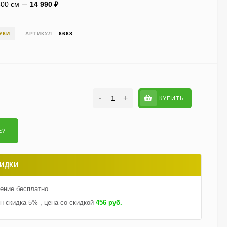
300 см
14 990
₽
Гортензия Ванилла
УКИ
АРТИКУЛ:
6668
Фрейз (Vanille Fraise)
метельчатая
800
₽
590
₽
-
+
КУПИТЬ
Гортензия Саммер Лав
(Summer Love)
метельчатая
750
₽
550
₽
ИДКИ
Гейхерелла Голден
Зебра (Golden Zebra)
тение бесплатно
600
₽
430
₽
н скидка 5% , цена со скидкой
456 руб.