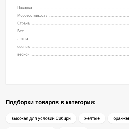
Посадка
Морозостойкость
Страна
Вес
летом
осенью
весной
Подборки товаров в категории:
высокая для условий Сибири
желтые
оранже