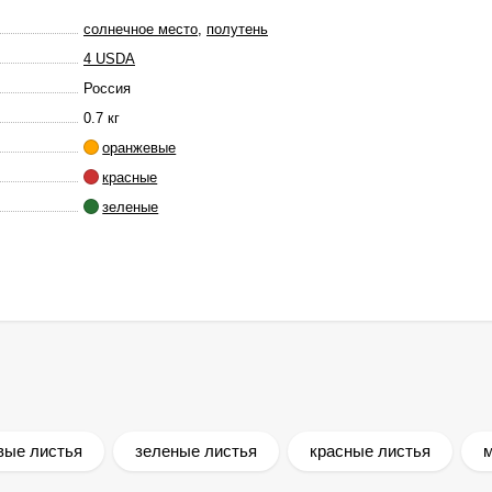
солнечное место
,
полутень
4 USDA
Россия
0.7 кг
оранжевые
красные
зеленые
вые листья
зеленые листья
красные листья