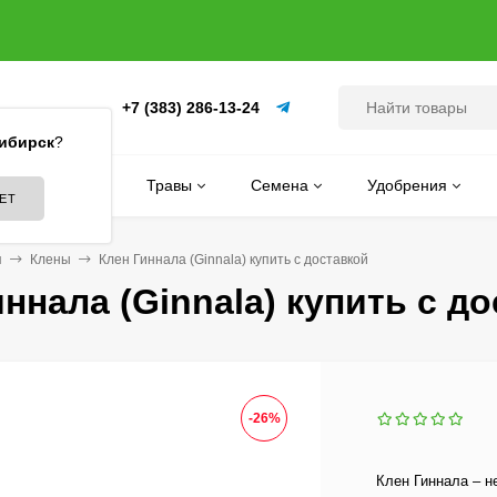
+7 (383) 286-13-24
(ПИТОМНИК)
ибирск
?
Цветы
Травы
Семена
Удобрения
я
Клены
Клен Гиннала (Ginnala) купить с доставкой
ннала (Ginnala) купить с д
-26%
Клен Гиннала – н