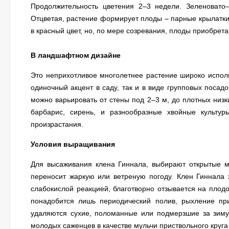
Продолжительность цветения 2–3 недели. Зеленовато–
Отцветая, растение формирует плоды – парные крылатки,
в красный цвет, но, по мере созревания, плоды приобрет
В ландшафтном дизайне
Это неприхотливое многолетнее растение широко испол
одиночный акцент в саду, так и в виде групповых поса
можно варьировать от стены под 2–3 м, до плотных низк
барбарис, сирень, и разнообразные хвойные культур
произрастания.
Условия выращивания
Для высаживания клена Гиннала, выбирают открытые ме
переносит жаркую или ветреную погоду. Клен Гиннала 
слабокислой реакцией, благотворно отзывается на плодо
понадобится лишь периодический полив, рыхление при
удаляются сухие, поломанные или подмерзшие за зиму 
молодых саженцев в качестве мульчи приствольного круга