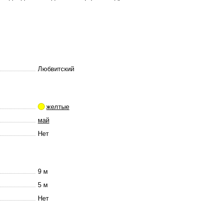
Любвитский
желтые
май
Нет
9 м
5 м
Нет