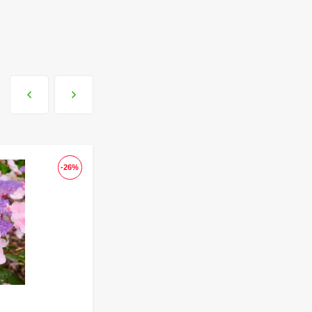
Гортензия Полар Бир
(Polar Bear)
метельчатая
800
₽
590
₽
Гортензия Полистар
(Polestar) метельчатая
800
₽
-26%
590
₽
-26
Чубушник Зоя
Космодемьянская
700
₽
520
₽