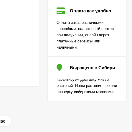
Оплата как удобно
Огурец Корюшка
Оплата заказ различными
[Семена алтая]
способами: наложенный платеж
450
₽
при получении, онлайн через
310
₽
платежные сервисы или
наличными
Лаванда Снежный
колос английская
Выращено в Сибири
[Семена алтая]
200
₽
Гарантируем доставку живых
130
₽
растений. Наши растения прошли
проверку сибирскими морозами.
Гортензия Вимс Ред
(Wim's Red)
метельчатая
800
₽
мае
590
₽