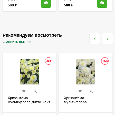
560
₽
560
₽
Рекомендуем посмотреть
СРАВНИТЬ ВСЕ
-36%
-36%
Хризантема
Хризантема
мультифлора Дитто Уайт
мультифлора
(Ditto White)
Браноблесс Вайт
(Brannobless White)