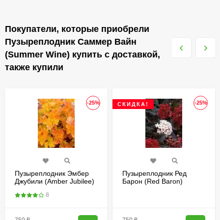
Покупатели, которые приобрели
Пузыреплодник Саммер Вайн
(Summer Wine) купить с доставкой,
также купили
-25%
-25%
СКИДКА!
Пузыреплодник Эмбер
Пузыреплодник Ред
Джубили (Amber Jubilee)
Барон (Red Baron)
8
750
₽
750
₽