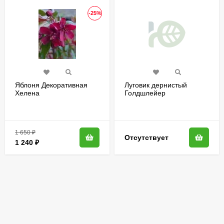
-25%
Яблоня Декоративная
Луговик дернистый
Хелена
Голдшлейер
(Goldschleier)
1 650
₽
Отсутствует
1 240
₽