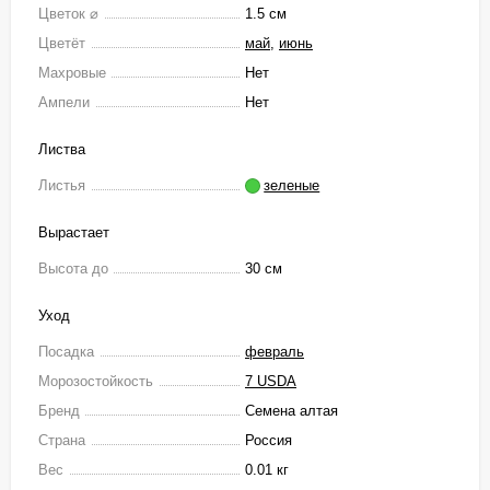
Цветок ⌀
1.5 см
Цветёт
май
,
июнь
Махровые
Нет
Ампели
Нет
Листва
Листья
зеленые
Вырастает
Высота до
30 см
Уход
Посадка
февраль
Морозостойкость
7 USDA
Бренд
Семена алтая
Страна
Россия
Вес
0.01 кг