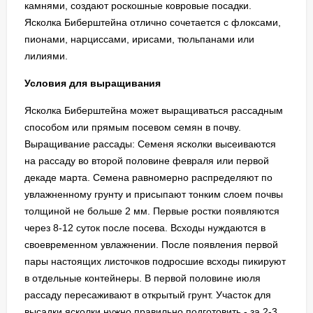
камнями, создают роскошные ковровые посадки.
Ясколка Биберштейна отлично сочетается с флоксами,
пионами, нарциссами, ирисами, тюльпанами или
лилиями.
Условия для выращивания
Ясколка Биберштейна может выращиваться рассадным
способом или прямым посевом семян в почву.
Выращивание рассады: Семеня ясколки высеиваются
на рассаду во второй половине февраля или первой
декаде марта. Семена равномерно распределяют по
увлажненному грунту и присыпают тонким слоем почвы
толщиной не больше 2 мм. Первые ростки появляются
через 8-12 суток после посева. Всходы нуждаются в
своевременном увлажнении. После появления первой
пары настоящих листочков подросшие всходы пикируют
в отдельные контейнеры. В первой половине июля
рассаду пересаживают в открытый грунт. Участок для
высадки ясколки нужно правильно подготовить - за 2-3