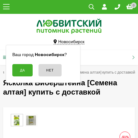
0
Новосибирск
Ваш город
Новосибирск
?
КАТАЛОГ ТОВАРОВ
ная
Семена
Ясколка Биберштейна [Семена алтая] купить с доставкой
Ясколка Биберштейна [Семена
алтая] купить с доставкой
-51%