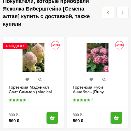
Покупатели, которые приобрели
Ясколка Биберштейна [Семена
алтая] купить с доставкой, также
купили
-26%
-26%
СКИДКА!
Гортензия Мэджикал
Гортензия Руби
Свит Саммер (Magical
Аннабель (Ruby
Sweet Summer)
Annabelle) древовидная
1
2
метельчатая
800
₽
800
₽
590
₽
590
₽