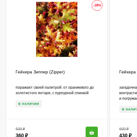
-28%
Гейхера Зиппер (Zipper)
Гейхера 
поражает своей палитрой: от оранжевого до
загадочна
золотистого янтаря, с пурпурной спинкой
контрасти
и погружае
В НАЛИЧИИ
В НАЛИ
500
₽
600
₽
360
₽
430
₽