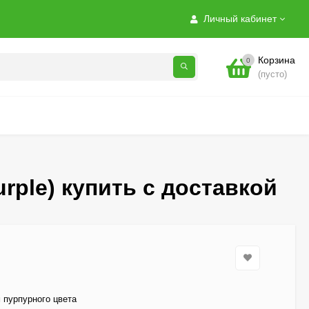
Личный кабинет
Корзина
0
(пусто)
rple) купить с доставкой
 пурпурного цвета