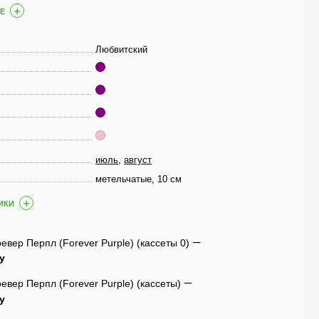
Е
Гортензия Полистар
(Polestar) метельчатая
Любвитский
800
₽
590
₽
Чубушник Зоя
Космодемьянская
700
₽
июль
,
август
520
₽
метельчатые, 10 см
ИКИ
Гейхера Электра
(Electra)
вер Перпл (Forever Purple) (кассеты 0)
600
₽
у
430
₽
вер Перпл (Forever Purple) (кассеты)
у