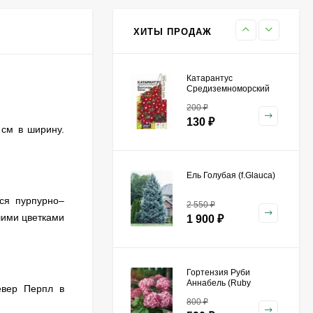
800
₽
590
₽
ХИТЫ ПРОДАЖ
Катарантус
Средиземноморский
Бургунди Хало [Семена
200
₽
алтая]
130
₽
 см в ширину.
Ель Голубая (f.Glauca)
ся пурпурно–
2 550
₽
шими цветками
1 900
₽
Гортензия Руби
Аннабель (Ruby
евер Перпл в
Annabelle) древовидная
800
₽