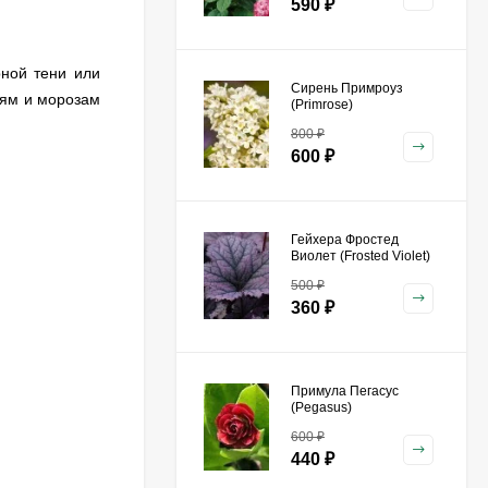
590
₽
рной тени или
Сирень Примроуз
лям и морозам
(Primrose)
800
₽
600
₽
Гейхера Фростед
Виолет (Frosted Violet)
500
₽
360
₽
Примула Пегасус
(Pegasus)
600
₽
440
₽