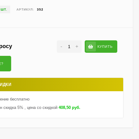
Гортензия Ванилла
Фрейз (Vanille Fraise)
 ШТ.
АРТИКУЛ:
352
метельчатая
800
₽
590
₽
Гортензия Саммер Лав
росу
-
+
КУПИТЬ
(Summer Love)
метельчатая
750
₽
550
₽
ИДКИ
Гейхерелла Голден
Зебра (Golden Zebra)
тение бесплатно
600
₽
430
₽
н скидка 5% , цена со скидкой
408,50 руб.
Гортензия Бобо (Bobo)
метельчатая