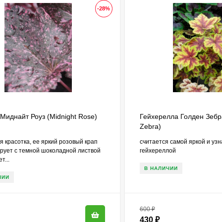
-28%
Миднайт Роуз (Midnight Rose)
Гейхерелла Голден Зебр
Zebra)
я красотка, ее яркий розовый крап
считается самой яркой и уз
рует с темной шоколадной листвой
гейхереллой
т...
В НАЛИЧИИ
ЧИИ
600
₽
430
₽