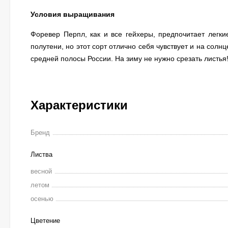
Условия выращивания
Форевер Перпл, как и все гейхеры, предпочитает легк
полутени, но этот сорт отлично себя чувствует и на сол
средней полосы России. На зиму не нужно срезать листья
Характеристики
Бренд
Листва
весной
летом
осенью
Цветение