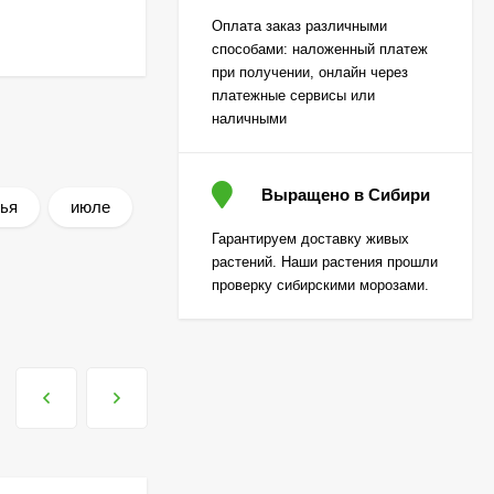
Огурец Корюшка
Оплата заказ различными
[Семена алтая]
способами: наложенный платеж
450
₽
при получении, онлайн через
310
₽
платежные сервисы или
наличными
Лаванда Снежный
колос английская
Выращено в Сибири
ья
июле
[Семена алтая]
200
₽
Гарантируем доставку живых
130
₽
растений. Наши растения прошли
проверку сибирскими морозами.
Гортензия Вимс Ред
(Wim's Red)
метельчатая
800
₽
590
₽
Гортензия Полар Бир