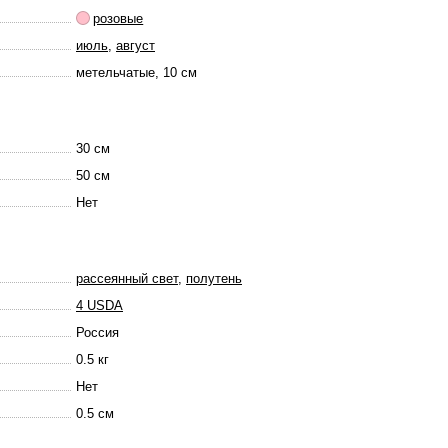
розовые
июль
,
август
метельчатые, 10 см
30 см
50 см
Нет
рассеянный свет
,
полутень
4 USDA
Россия
0.5 кг
Нет
0.5 см