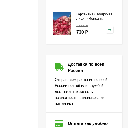
Гортензия Самарская
Лидия (Rensam,
Framboisine)
1 000
₽
метельчатая
730
₽
Гейхера Зиппер (Zipper)
Доставка по всей
500
₽
России
360
₽
Отправляем растения по всей
России почтой или службой
доставки, так же есть
Гортензия Лаймлайт
возможность самовывоза из
(Limelight) метельчатая
питомника
650
₽
470
₽
Оплата как удобно