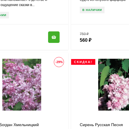
ощущение сказки в...
В НАЛИЧИИ
ЧИИ
750
₽
560
₽
-29%
СКИДКА!
Богдан Хмельницкий
Сирень Русская Песня