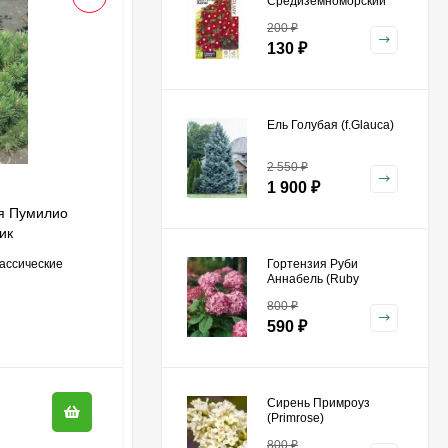
Средиземноморский
Бургунди Хало [Семена
200
₽
алтая]
130
₽
Ель Голубая (f.Glauca)
2 550
₽
1 900
₽
ая Пумилио
ик
лассические
Гортензия Руби
Аннабель (Ruby
Annabelle) древовидная
800
₽
590
₽
Сирень Примроуз
(Primrose)
800
₽