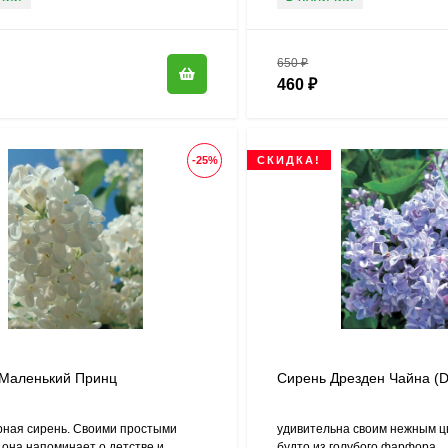
650
₽
460
₽
-25%
СКИДКА!
Маленький Принц
Сирень Дрезден Чайна (D
ная сирень. Своими простыми
удивительна своим нежным ц
она напоминает о детстве и
будто из голубого фарфора