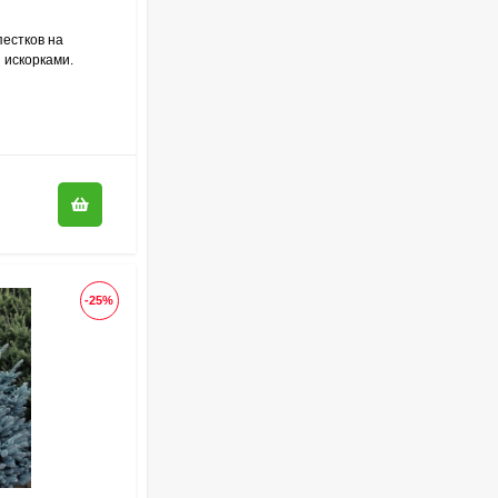
метельчатая
800
₽
590
₽
пестков на
 искорками.
Гортензия Саммер Лав
(Summer Love)
метельчатая
750
₽
550
₽
Гейхерелла Голден
Зебра (Golden Zebra)
-25%
600
₽
430
₽
Гортензия Бобо (Bobo)
метельчатая
800
₽