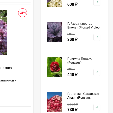
600
₽
-25%
Гейхера Фростед
Виолет (Frosted Violet)
500
₽
360
₽
Примула Пегасус
(Pegasus)
сникова
600
₽
440
₽
мантичной и
Гортензия Самарская
Лидия (Rensam,
Framboisine)
1 000
₽
метельчатая
730
₽