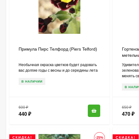
Примула Пирс Телфорд (Piers Telford)
Гортензи
метельч
Необычная окраска цветков будет радовать
Удивител
вас долгие годы с весны и до середины лета
зеленова
менять св
В НАЛИЧИИ
В НАЛИ
600
₽
650
₽
440
₽
470
₽
СКИДКА!
-25%
СКИДКА!