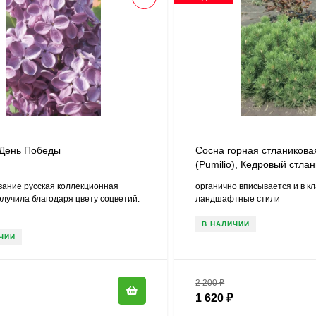
День Победы
Сосна горная стлаников
(Pumilio), Кедровый стлан
вание русская коллекционная
органично вписывается и в к
олучила благодаря цвету соцветий.
ландшафтные стили
..
В НАЛИЧИИ
ЧИИ
2 200
₽
1 620
₽