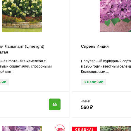
я Лаймлайт (Limelight)
Сирень Индия
атая
ьная гортензия-хамелеон с
Популярный пурпурный сорт
тыми соцветиями, способными
в 1955 году известным селекц
ой цвет.
Колесниковым....
ЧИИ
В НАЛИЧИИ
750
₽
560
₽
-25%
СКИДКА!