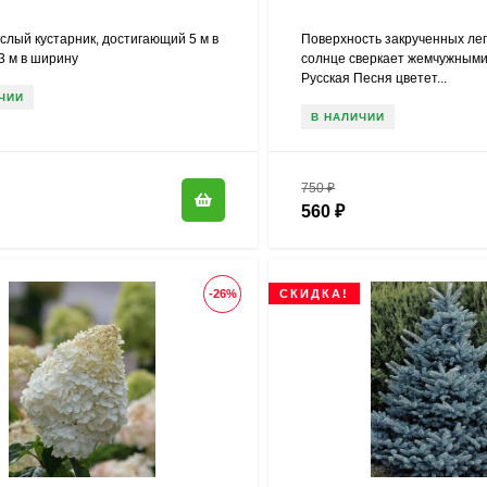
слый кустарник, достигающий 5 м в
Поверхность закрученных ле
3 м в ширину
солнце сверкает жемчужными
Русская Песня цветет...
ЧИИ
В НАЛИЧИИ
750
₽
560
₽
-26%
СКИДКА!