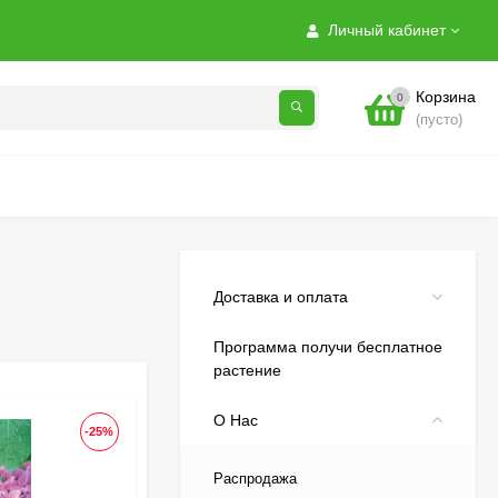
Личный кабинет
Чубушник Зоя
Космодемьянская
Корзина
0
700
₽
(пусто)
520
₽
Гейхера Электра
(Electra)
600
₽
430
₽
Доставка и оплата
Программа получи бесплатное
Гортензия Ванилла
растение
Фрейз (Vanille Fraise)
метельчатая
800
₽
О Нас
590
₽
-25%
Распродажа