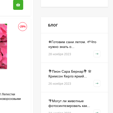
Гейхера Зиппер (Zipper)
БЛОГ
500
₽
-29%
360
₽
❄Готовим сани летом. 🌱Что
нужно знать о...
Гортензия Лаймлайт
28 ноября 2023
(Limelight) метельчатая
650
₽
470
₽
💐Пион Сара Бернар💐 🌸
Кримсон Керлз яркий...
26 ноября 2023
Огурец Корюшка
[Семена алтая]
! Лепестки
450
₽
иноворозовыми
🌴Могут ли животные
310
₽
фотосинтезировать как...