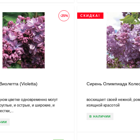
-25%
СКИДКА!
иолетта (Violetta)
Сирень Олимпиада Коле
дном цветке одновременно могут
восхищает своей нежной, ро
руглые, и острые, и широкие, и
изящной красотой
стки,...
В НАЛИЧИИ
ЧИИ