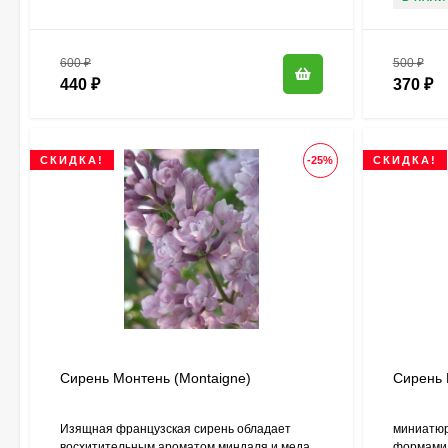
600
₽
500
₽
440
₽
370
₽
СКИДКА!
-25%
СКИДКА!
Сирень Монтень (Montaigne)
Сирень 
Изящная французская сирень обладает
миниатюр
восхитительным ароматом миндаля и меда.
формами 