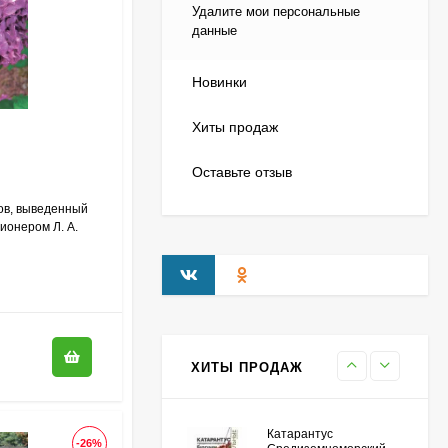
Удалите мои персональные
Гортензия Саммер Лав
данные
(Summer Love)
метельчатая
750
₽
550
₽
Новинки
Хиты продаж
Гейхерелла Голден
Оставьте отзыв
Зебра (Golden Zebra)
600
₽
ов, выведенный
430
₽
ионером Л. А.
Гортензия Бобо (Bobo)
метельчатая
800
₽
590
₽
ХИТЫ ПРОДАЖ
Катарантус
-26%