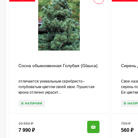
Сосна обыкновенная Голубая (Glauca)
Сирень 
отличается уникальным серебристо–
Свое наз
голубоватым цветом своей хвои. Пушистая
сирень п
крона отлично украсит...
Ее цветки.
В НАЛИЧИИ
В НАЛИ
10 650
₽
750
₽
7 990
₽
560
₽