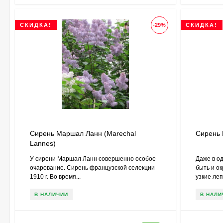
СКИДКА!
-29%
СКИДКА!
Сирень Маршал Ланн (Marechal
Сирень В
Lannes)
У сирени Маршал Ланн совершенно особое
Даже в о
очарование. Сирень французской селекции
быть и ок
1910 г. Во время...
узкие лепе
В НАЛИЧИИ
В НАЛИ