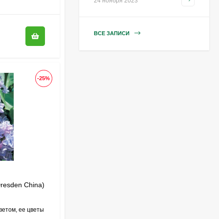
24 ноября 2023
Лаванда Снежный
колос английская
[Семена алтая]
ВСЕ ЗАПИСИ
200
₽
130
₽
-25%
Гортензия Вимс Ред
(Wim's Red)
метельчатая
800
₽
590
₽
Гортензия Полар Бир
(Polar Bear)
метельчатая
800
₽
590
₽
resden China)
ветом, ее цветы