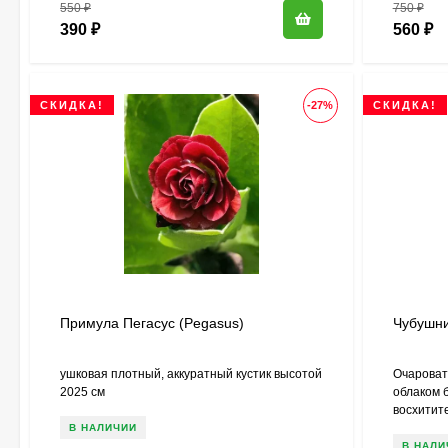
550
₽
750
₽
390
₽
560
₽
СКИДКА!
-27%
СКИДКА!
Примула Пегасус (Pegasus)
Чубушн
ушковая плотный, аккуратный кустик высотой
Очароват
2025 см
облаком б
восхитите
В НАЛИЧИИ
В НАЛИ