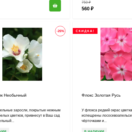
750
₽
560
₽
-26%
СКИДКА!
ик Необычный
Флокс Золотая Русь
ельные заросли, покрытые нежным
У флокса редкий окрас цветка
елых цветков, привнесут в Ваш сад
испещрены лососевоапельс
льный...
чёрточками и...
ЧИИ
В НАЛИЧИИ