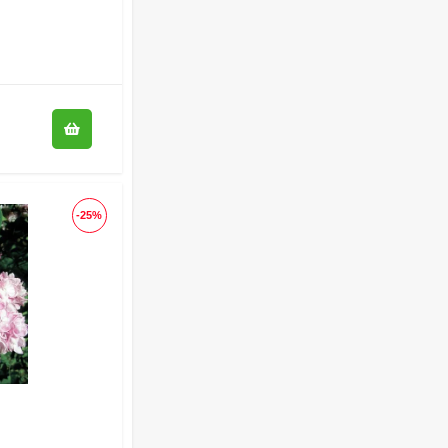
Гортензия Полистар
(Polestar) метельчатая
800
₽
590
₽
Чубушник Зоя
Космодемьянская
700
₽
520
₽
-25%
Гейхера Электра
(Electra)
600
₽
430
₽
Гортензия Ванилла
Фрейз (Vanille Fraise)