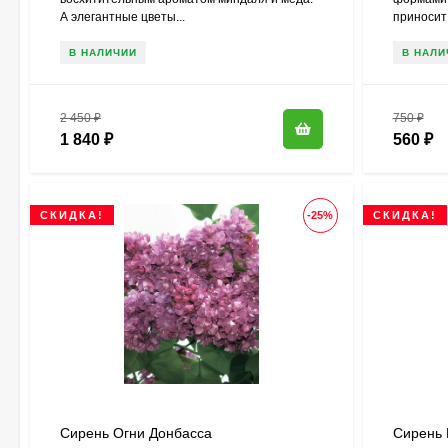
А элегантные цветы...
приносит 
В НАЛИЧИИ
В НАЛИ
2 450
₽
750
₽
1 840
₽
560
₽
СКИДКА!
-25%
СКИДКА!
Сирень Огни Донбасса
Сирень 