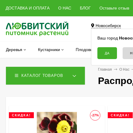
ДОСТАВКА И ОПЛАТА
О НАС
БЛОГ
Оставьте отзыв
Новосибирск
Бердск, Речная, 5 
Ваш город
Новос
Деревья
Кустарники
Плодовые
Хвойные
Главная
О Нас
КАТАЛОГ ТОВАРОВ
Распро
СКИДКА!
-27%
СКИДКА!