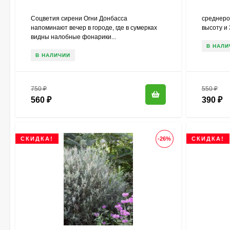
Соцветия сирени Огни Донбасса
среднеро
напоминают вечер в городе, где в сумерках
высоту и 
видны налобные фонарики...
В НАЛИ
В НАЛИЧИИ
750
₽
550
₽
560
₽
390
₽
СКИДКА!
-26%
СКИДКА!