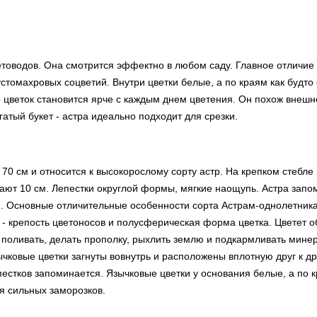
етоводов. Она смотрится эффектно в любом саду. Главное отличие
стомахровых соцветий. Внутри цветки белые, а по краям как будто 
 цветок становится ярче с каждым днем цветения. Он похож внешн
тый букет - астра идеально подходит для срезки.
70 см и относится к высокорослому сорту астр. На крепком стебл
гают 10 см. Лепестки округлой формы, мягкие наощупь. Астра запо
. Основные отличительные особенности сорта Астрам-однолетник
 - крепость цветоносов и полусферическая форма цветка. Цветет о
 поливать, делать прополку, рыхлить землю и подкармливать мин
ковые цветки загнуты вовнутрь и расположены вплотную друг к др
пестков запоминается. Язычковые цветки у основания белые, а по 
ия сильных заморозков.