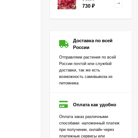
метельчатая
730
₽
Гейхера Зиппер (Zipper)
Доставка по всей
500
₽
России
360
₽
Отправляем растения по всей
России почтой или службой
доставки, так же есть
Гортензия Лаймлайт
возможность самовывоза из
(Limelight) метельчатая
питомника
650
₽
470
₽
Оплата как удобно
Огурец Корюшка
Оплата заказ различными
[Семена алтая]
способами: наложенный платеж
450
₽
при получении, онлайн через
310
₽
платежные сервисы или