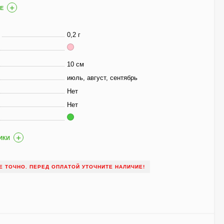
590
₽
Е
0,2 г
Чубушник Зоя
Космодемьянская
700
₽
10 см
520
₽
июль, август, сентябрь
Нет
Нет
Гейхера Электра
(Electra)
600
₽
ИКИ
430
₽
 НЕ ТОЧНО. ПЕРЕД ОПЛАТОЙ УТОЧНИТЕ НАЛИЧИЕ!
Гортензия Ванилла
Фрейз (Vanille Fraise)
метельчатая
800
₽
590
₽