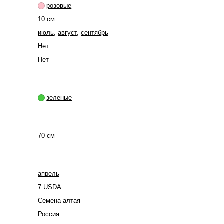
розовые
10 см
июль
,
август
,
сентябрь
Нет
Нет
зеленые
70 см
апрель
7 USDA
Семена алтая
Россия