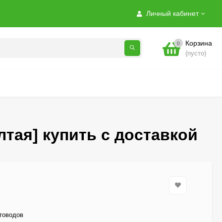
Личный кабинет
Корзина
0
(пусто)
тая] купить с доставкой
Гортензия Полистар
(Polestar) метельчатая
800
₽
товодов