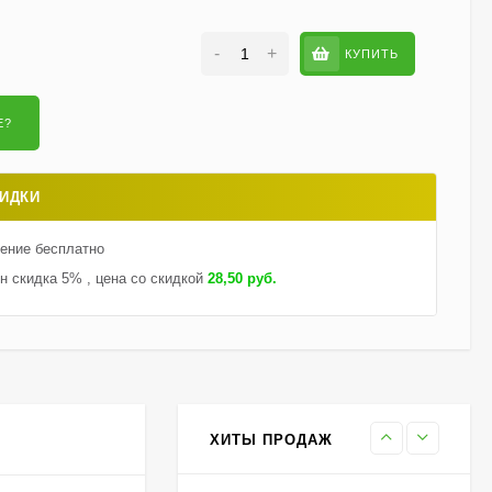
-
+
КУПИТЬ
Гортензия Саммер Лав
(Summer Love)
метельчатая
750
₽
550
₽
ИДКИ
Гейхерелла Голден
Зебра (Golden Zebra)
тение бесплатно
600
₽
430
₽
н скидка 5% , цена со скидкой
28,50 руб.
Гортензия Бобо (Bobo)
метельчатая
800
₽
590
₽
ХИТЫ ПРОДАЖ