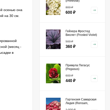
(Primrose)
800
₽
ей осенью она
600
₽
ий на 30 см.
Гейхера Фростед
Виолет (Frosted Violet)
нированной
500
₽
360
₽
ной (месяц -
ысадки в
Примула Пегасус
(Pegasus)
600
₽
440
₽
Гортензия Самарская
Лидия (Rensam,
Framboisine)
1 000
₽