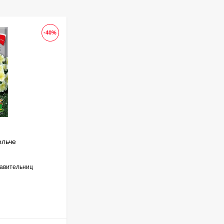
Гортензия Полистар
(Polestar) метельчатая
-40%
-26
800
₽
590
₽
Чубушник Зоя
Космодемьянская
700
₽
520
₽
ольче
Черемуха Краснолистная (Purpurea)
Гейхера Электра
(Electra)
тавительниц
Прекрасное и чрезвычайно полезное дерево.
Имеет обильное и продолжительное цветение
600
₽
и душистый...
430
₽
В НАЛИЧИИ