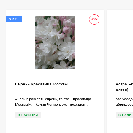
ХИТ!
-25%
Сирень Красавица Москвы
Астра А
алтая]
«Если в раю есть сирень, то это – Красавица
это холод
Москвы!». – Колин Чепмен, экс–президент...
абрикосо
В НАЛИЧИИ
В НАЛИ