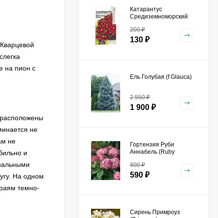
Катарантус
Средиземноморский
Бургунди Хало [Семена
200
₽
алтая]
130
₽
 Кварцевой
слегка
е на пион с
Ель Голубая (f.Glauca)
2 550
₽
1 900
₽
е расположены
минается не
ам не
Гортензия Руби
Аннабель (Ruby
бильно и
Annabelle) древовидная
еральными
800
₽
590
₽
угу. На одном
краям темно-
Сирень Примроуз