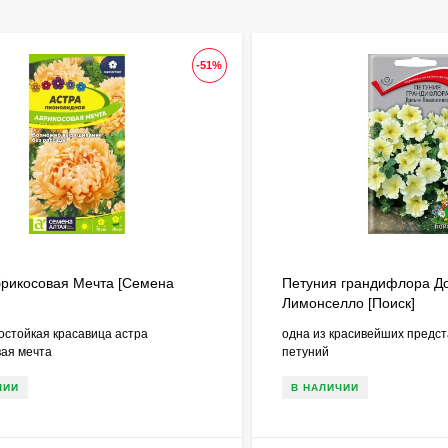
-51%
брикосовая Мечта [Семена
Петуния грандифлора Д
Лимонселло [Поиск]
остойкая красавица астра
одна из красивейших предс
вая мечта
петуний
ЧИИ
В НАЛИЧИИ