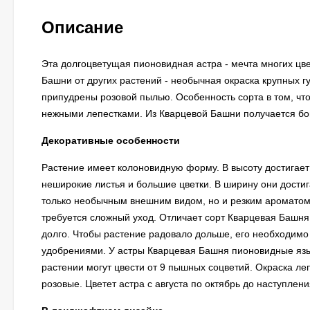
Описание
Эта долгоцветущая пионовидная астра - мечта многих цв
Башни от других растений - необычная окраска крупных гу
припудрены розовой пылью. Особенность сорта в том, что
нежными лепестками. Из Кварцевой Башни получается бога
Декоративные особенности
Растение имеет колоновидную форму. В высоту достигает 
неширокие листья и большие цветки. В ширину они дости
только необычным внешним видом, но и резким ароматом
требуется сложный уход. Отличает сорт Кварцевая Башня
долго. Чтобы растение радовало дольше, его необходимо
удобрениями. У астры Кварцевая Башня пионовидные языч
растении могут цвести от 9 пышных соцветий. Окраска ле
розовые. Цветет астра с августа по октябрь до наступлен