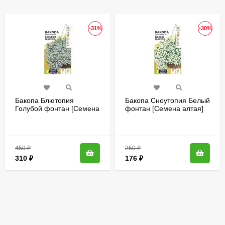
-31%
-30%
Бакопа Блютопия
Бакопа Сноутопия Белый
Голубой фонтан [Семена
фонтан [Семена алтая]
алтая]
450
₽
250
₽
310
₽
176
₽