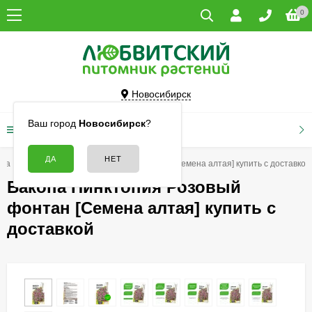
0
Новосибирск
Ваш город
Новосибирск
?
КАТАЛОГ ТОВАРОВ
опа
Бакопа Пинктопия Розовый фонтан [Семена алтая] купить с доставкой
Бакопа Пинктопия Розовый
фонтан [Семена алтая] купить с
доставкой