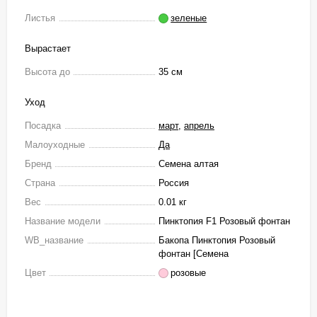
Листья
зеленые
Вырастает
Высота до
35 см
Уход
Посадка
март
,
апрель
Малоуходные
Да
Бренд
Семена алтая
Страна
Россия
Вес
0.01 кг
Название модели
Пинктопия F1 Розовый фонтан
WB_название
Бакопа Пинктопия Розовый
фонтан [Семена
Цвет
розовые