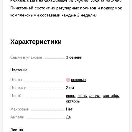
половине мая пересаживают на клумбу. Уход за бакопой
Пинктопией состоит из регулярных поливов и подкормок
комплексными составами каждые 2 недели.
Характеристики
Семян в упаковке
3 семени
Цветение
Цветы
розовые
Цветок ⌀
2 см
Цветёт
июнь
,
июль
,
август
,
сентябрь
,
октябрь
Махровые
Нет
Ампели
Да
Листва