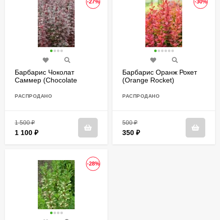
-27%
-30%
Барбарис Чоколат
Барбарис Оранж Рокет
Саммер (Chocolate
(Orange Rocket)
Summer)
РАСПРОДАНО
РАСПРОДАНО
1 500
₽
500
₽
1 100
₽
350
₽
-28%