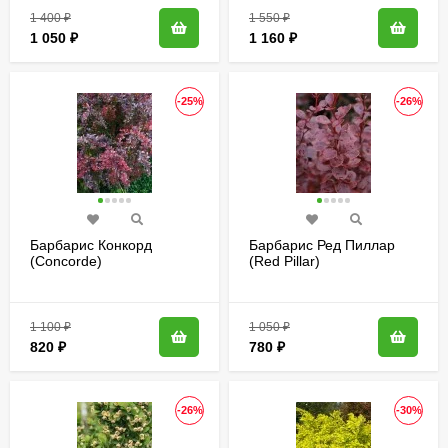
1 400
₽
1 550
₽
1 050
₽
1 160
₽
-25%
-26%
Барбарис Конкорд
Барбарис Ред Пиллар
(Concorde)
(Red Pillar)
1 100
₽
1 050
₽
820
₽
780
₽
-26%
-30%