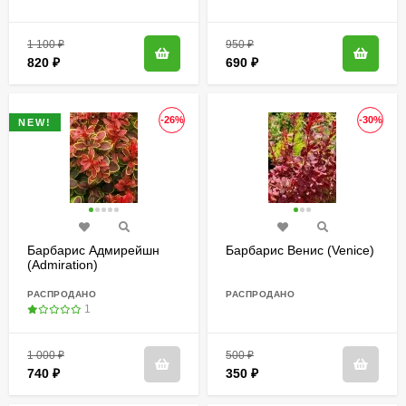
1 100
₽
950
₽
820
₽
690
₽
-26%
-30%
NEW!
Барбарис Адмирейшн
Барбарис Венис (Venice)
(Admiration)
РАСПРОДАНО
РАСПРОДАНО
1
1 000
₽
500
₽
740
₽
350
₽