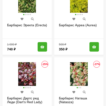
Барбарис Эректа (Erecta)
Барбарис Ауреа (Aurea)
1 000
₽
500
₽
740
₽
350
₽
-25%
-27%
Барбарис Дартс ред
Барбарис Наташа
Леди (Dart's Red Lady)
(Natasza)