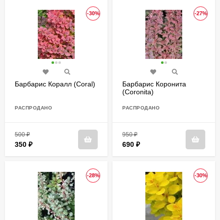
-30%
-27%
Барбарис Коралл (Coral)
Барбарис Коронита
(Coronita)
РАСПРОДАНО
РАСПРОДАНО
500
₽
950
₽
350
₽
690
₽
-28%
-30%