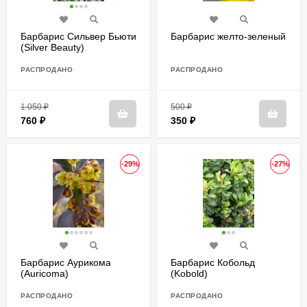
Барбарис Сильвер Бьюти
Барбарис желто-зеленый
(Silver Beauty)
РАСПРОДАНО
РАСПРОДАНО
1 050
₽
500
₽
760
₽
350
₽
-29%
-27%
Барбарис Аурикома
Барбарис Кобольд
(Auricoma)
(Kobold)
РАСПРОДАНО
РАСПРОДАНО