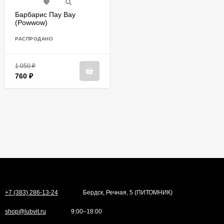
Барбарис Пау Вау
(Powwow)
РАСПРОДАНО
1 050
₽
760
₽
+7 (383) 286-13-24
Бердск, Речная, 5 (ПИТОМНИК)
shop@lubvit.ru
9:00–18:00