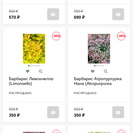
800
₽
950
₽
570
₽
690
₽
-30%
-30%
Барбарис Лимончелло
Барбарис Атропурпуреа
(Limonsello)
Нана (Atropurpurea
Nana)
РАСПРОДАНО
РАСПРОДАНО
500
₽
500
₽
350
₽
350
₽