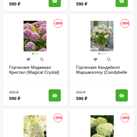
590
₽
590
₽
-26%
-26%
Гортензия Мэджикал
Гортензия Кандибелл
Кристал (Magical Crystal)
Маршмэллоу (Candybelle
крупнолистная
Marshmallow)
древовидная
800
₽
800
₽
590
₽
590
₽
-25%
-26%