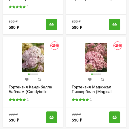
метельчатая
1
800
₽
800
₽
590
₽
590
₽
-26%
-26%
Гортензия Кандибелле
Гортензия Мэджикал
Баблгам (Candybelle
Пинкербелл (Magical
Bubblegum) древовидная
Pinkerbell) древовидная
1
1
800
₽
800
₽
590
₽
590
₽