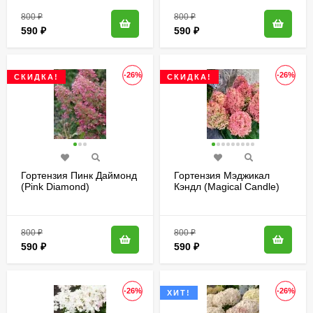
800
₽
800
₽
590
₽
590
₽
-26%
-26%
СКИДКА!
СКИДКА!
Гортензия Пинк Даймонд
Гортензия Мэджикал
(Pink Diamond)
Кэндл (Magical Candle)
метельчатая
метельчатая
800
₽
800
₽
590
₽
590
₽
-26%
-26%
ХИТ!