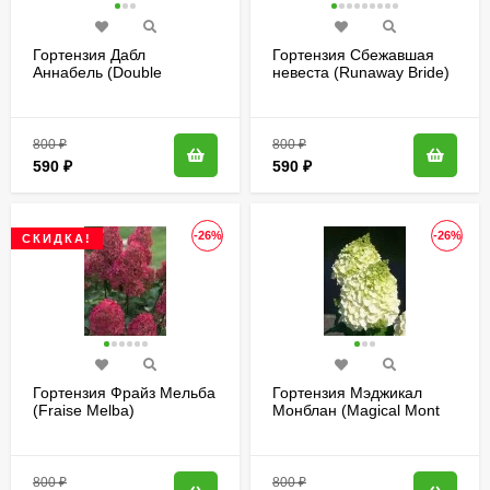
Гортензия Дабл
Гортензия Сбежавшая
Аннабель (Double
невеста (Runaway Bride)
Annabelle) древовидная
гибридная
800
₽
800
₽
590
₽
590
₽
-26%
-26%
СКИДКА!
Гортензия Фрайз Мельба
Гортензия Мэджикал
(Fraise Melba)
Монблан (Magical Mont
метельчатая
Blanc) метельчатая
800
₽
800
₽