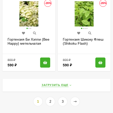
-26%
-26%
Гортензия Би Хэппи (Bee
Гортензия Шикоку Флеш
Happy) метельчатая
(Shikoku Flash)
метельчатая
800
₽
800
₽
590
₽
590
₽
ЗАГРУЗИТЬ ЕЩЕ
1
2
3