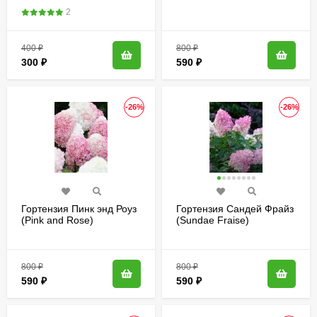
метельчатая
2
400
₽
800
₽
300
₽
590
₽
-26%
-26%
Гортензия Пинк энд Роуз
Гортензия Сандей Фрайз
(Pink and Rose)
(Sundae Fraise)
метельчатая
метельчатая
800
₽
800
₽
590
₽
590
₽