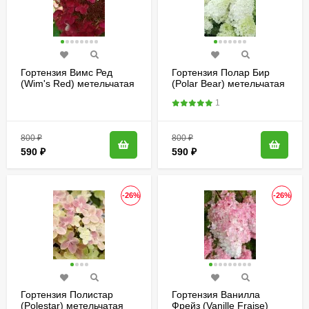
Гортензия Вимс Ред
Гортензия Полар Бир
(Wim's Red) метельчатая
(Polar Bear) метельчатая
1
800
₽
800
₽
590
₽
590
₽
-26%
-26%
Гортензия Полистар
Гортензия Ванилла
(Polestar) метельчатая
Фрейз (Vanille Fraise)