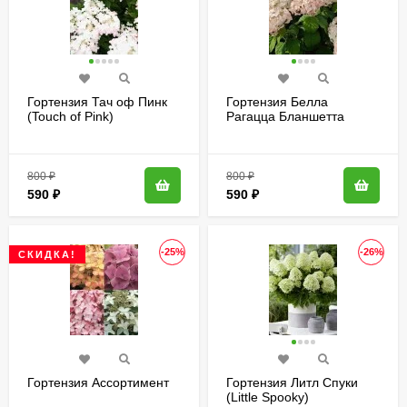
Гортензия Тач оф Пинк
Гортензия Белла
(Touch of Pink)
Рагацца Бланшетта
метельчатая
(Bella Ragazza
Blanchetta) древовидная
800
₽
800
₽
590
₽
590
₽
-25%
-26%
СКИДКА!
Гортензия Ассортимент
Гортензия Литл Спуки
(Little Spooky)