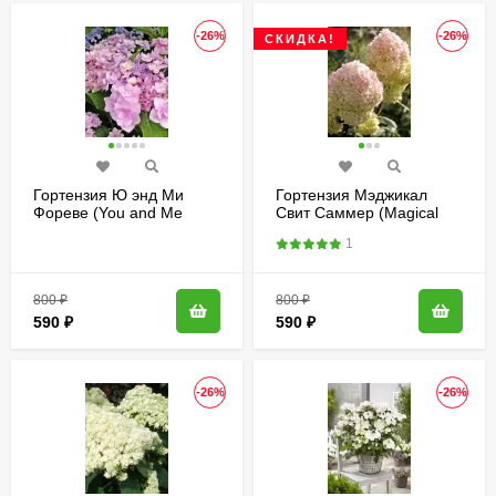
-26%
-26%
СКИДКА!
Гортензия Ю энд Ми
Гортензия Мэджикал
Фореве (You and Me
Свит Саммер (Magical
Forever) крупнолистная
Sweet Summer)
1
метельчатая
800
₽
800
₽
590
₽
590
₽
-26%
-26%