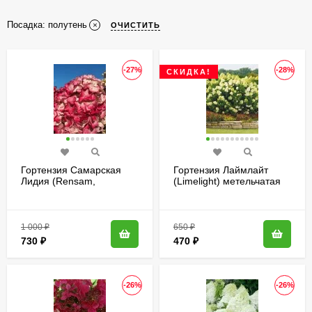
Посадка:
полутень
ОЧИСТИТЬ
-27%
-28%
СКИДКА!
Гортензия Самарская
Гортензия Лаймлайт
Лидия (Rensam,
(Limelight) метельчатая
Framboisine)
метельчатая
1 000
₽
650
₽
730
₽
470
₽
-26%
-26%