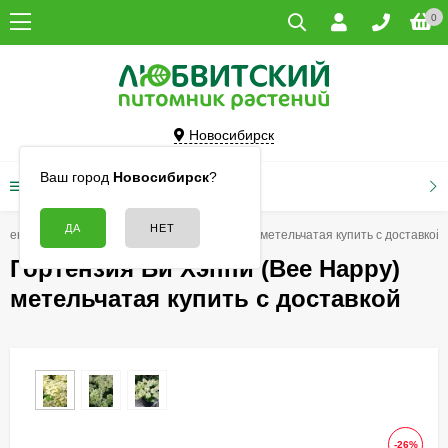
0
Новосибирск
Ваш город
Новосибирск
?
КАТАЛОГ ТОВАРОВ
ртензии
Гортензия Би Хэппи (Bee Happy) метельчатая купить с доставкой
Гортензия Би Хэппи (Bee Happy)
метельчатая купить с доставкой
-26%