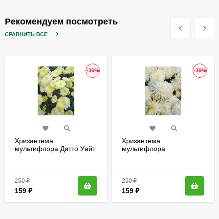
Рекомендуем посмотреть
СРАВНИТЬ ВСЕ
-36%
-36%
Хризантема
Хризантема
мультифлора Дитто Уайт
мультифлора
(Ditto White)
Браноблесс Вайт
(Brannobless White)
250
₽
250
₽
159
₽
159
₽