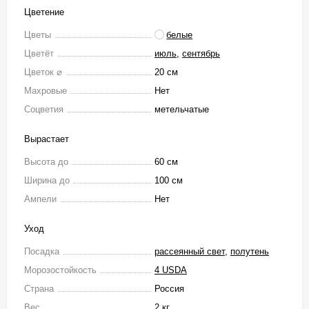
Цветение
Цветы
белые
Цветёт
июль
,
сентябрь
Цветок ⌀
20 см
Махровые
Нет
Соцветия
метельчатые
Вырастает
Высота до
60 см
Ширина до
100 см
Ампели
Нет
Уход
Посадка
рассеянный свет
,
полутень
Морозостойкость
4 USDA
Страна
Россия
Вес
2 кг