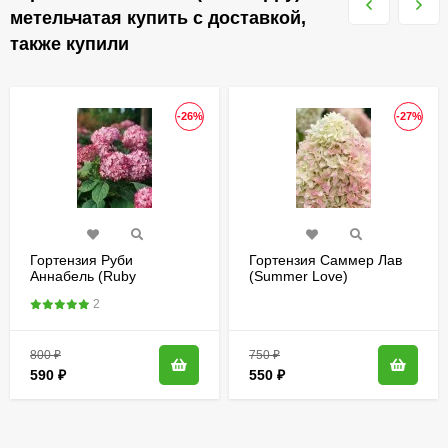
метельчатая купить с доставкой,
также купили
-26%
-27%
Гортензия Руби
Гортензия Саммер Лав
Аннабель (Ruby
(Summer Love)
Annabelle) древовидная
метельчатая
2
800
₽
750
₽
590
₽
550
₽