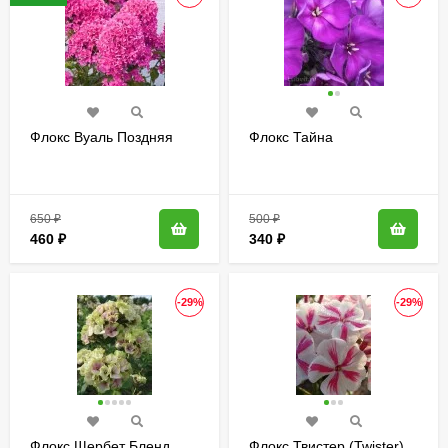
Флокс Вуаль Поздняя
Флокс Тайна
650
₽
500
₽
460
₽
340
₽
-29%
-29%
Флокс Щербет Бленд
Флокс Твистер (Twister)