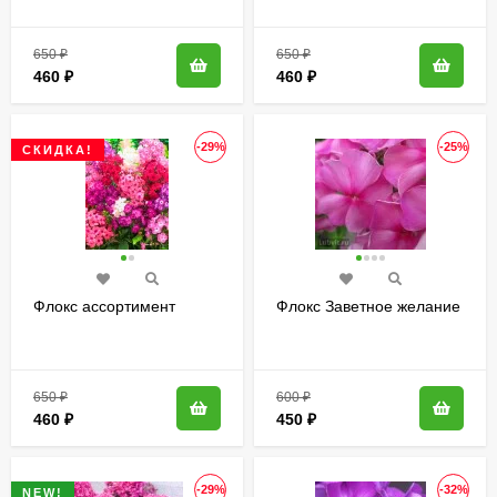
650
₽
650
₽
460
₽
460
₽
-29%
-25%
СКИДКА!
Флокс ассортимент
Флокс Заветное желание
650
₽
600
₽
460
₽
450
₽
-29%
-32%
NEW!