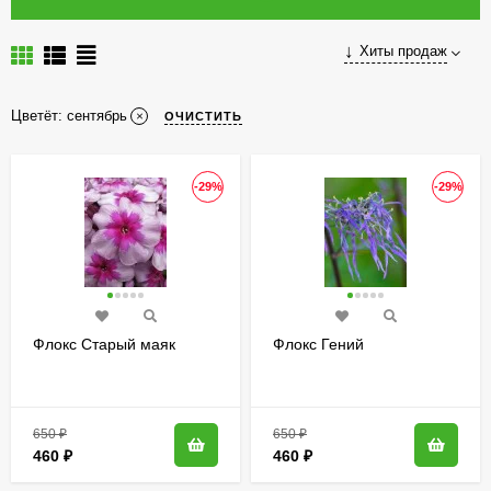
Хиты продаж
Цветёт:
сентябрь
ОЧИСТИТЬ
-29%
-29%
Флокс Старый маяк
Флокс Гений
650
₽
650
₽
460
₽
460
₽