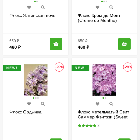
Флокс Ялтинская ночь
Флокс Крем де Мент
(Creme de Menthe)
650
₽
650
₽
460
₽
460
₽
-29%
-29%
NEW!
NEW!
Флокс Ордынка
Флокс метельчатый Свит
Саммер Фэнтэзи (Sweet
Summer Fantasy)
3