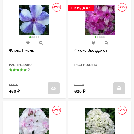
-29%
-27%
СКИДКА!
Флокс Гжель
Флокс Звездочет
РАСПРОДАНО
РАСПРОДАНО
2
650
₽
850
₽
460
₽
620
₽
-29%
-29%