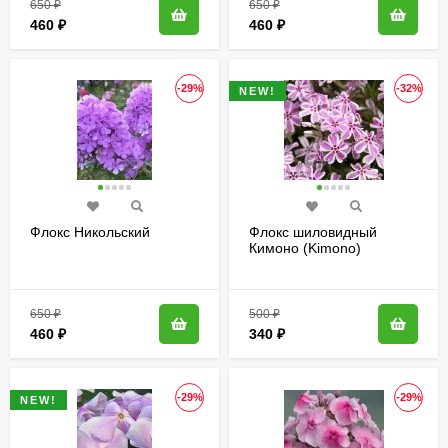
650
₽
650
₽
460
₽
460
₽
-29%
-32%
NEW!
Флокс Никольский
Флокс шиловидный
Кимоно (Kimono)
650
₽
500
₽
460
₽
340
₽
-29%
-29%
NEW!