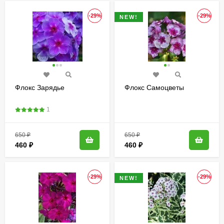
-29%
-29%
NEW!
Флокс Зарядье
Флокс Самоцветы
1
650
₽
650
₽
460
₽
460
₽
-29%
-29%
NEW!