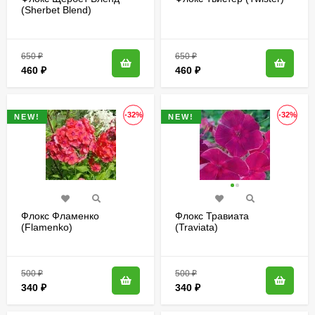
(Sherbet Blend)
метельчатый
650
₽
650
₽
460
₽
460
₽
-32%
-32%
NEW!
NEW!
Флокс Фламенко
Флокс Травиата
(Flamenko)
(Traviata)
500
₽
500
₽
340
₽
340
₽