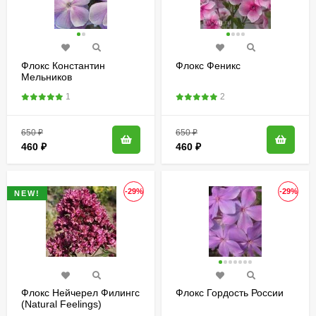
Флокс Константин
Флокс Феникс
Мельников
1
2
650
₽
650
₽
460
₽
460
₽
-29%
-29%
NEW!
Флокс Нейчерел Филингс
Флокс Гордость России
(Natural Feelings)