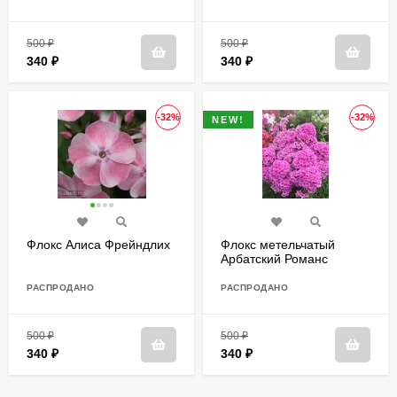
500
₽
500
₽
340
₽
340
₽
-32%
-32%
NEW!
Флокс Алиса Фрейндлих
Флокс метельчатый
Арбатский Романс
РАСПРОДАНО
РАСПРОДАНО
500
₽
500
₽
340
₽
340
₽