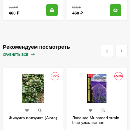
650
₽
650
₽
460
₽
460
₽
Рекомендуем посмотреть
СРАВНИТЬ ВСЕ
-25%
-50%
Живучка ползучая (Аюга)
Лаванда Munstead strain
blue узколистная
[Семена редких