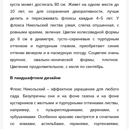
куста может достигать 80 см. Живет на одном месте до
10 лет, но для сохранения декоративности, лучше
делить и пересаживать флоксы каждые 4–5 лет. У
флокса Никольский листва узкая, слегка опушенная, с
ровными краями, зеленая. Цветки колесовидной формы
до 6 см в диаметре, густо–сиреневые с пурпурным
оттенком и пурпурным глазком, приобретают синие
оттенки вечером и в пасмурную погоду. Соцветие очень
крупное, овально–конической формы, плотное.
Цветение продолжительное, с июля по сентябрь.
В ландшафтном дизайне
Флокс Никольский – эффектное украшение для любого
сада. Безупречны они и на фоне газона и на фоне
кустарников с желтыми и пурпурными оттенками листвы,
например, с пузыреплодниками, деренами, с
чубушниками. Особенно красиво смотрятся в сочетании
со злаками, астильбами, геранями, гортензиями,