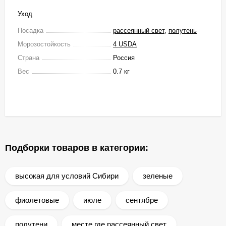
Уход
Посадка
рассеянный свет
,
полутень
Морозостойкость
4 USDA
Страна
Россия
Вес
0.7 кг
Подборки товаров в категории:
высокая для условий Сибири
зеленые
фиолетовые
июле
сентябре
полутени
месте где рассеянный свет