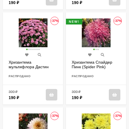
190
₽
190
₽
-37%
-37%
NEW!
Хризантема
Хризантема Спайдер
мультифлора Дастин
Пинк (Spider Pink)
Пинк (Dustin Pink)
РАСПРОДАНО
РАСПРОДАНО
300
₽
300
₽
190
₽
190
₽
-37%
-37%