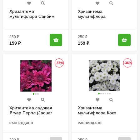
Хризантема
Хризантема
мультифлора Санбим
мультифлора
Пинк Биколор (Sunbeam
Браноблесс Вайт
Pink Bicolor)
(Brannobless White)
250
₽
250
₽
159
₽
159
₽
-37%
-36%
Хризантема садовая
Хризантема
Ягуар Перпл (Jaguar
мультифлора Коко
Purple)
Шанель
РАСПРОДАНО
РАСПРОДАНО
300
₽
250
₽