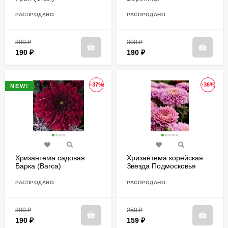
РАСПРОДАНО
РАСПРОДАНО
300
₽
300
₽
190
₽
190
₽
-37%
-36%
NEW!
Хризантема садовая
Хризантема корейская
Барка (Barca)
Звезда Подмосковья
РАСПРОДАНО
РАСПРОДАНО
300
₽
250
₽
190
₽
159
₽