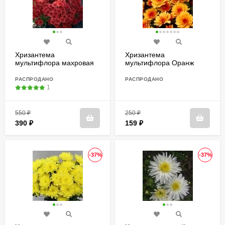
Хризантема
Хризантема
мультифлора махровая
мультифлора Оранж
бордовая
Стар (Orange Star)
РАСПРОДАНО
РАСПРОДАНО
1
550
₽
250
₽
390
₽
159
₽
-37%
-37%