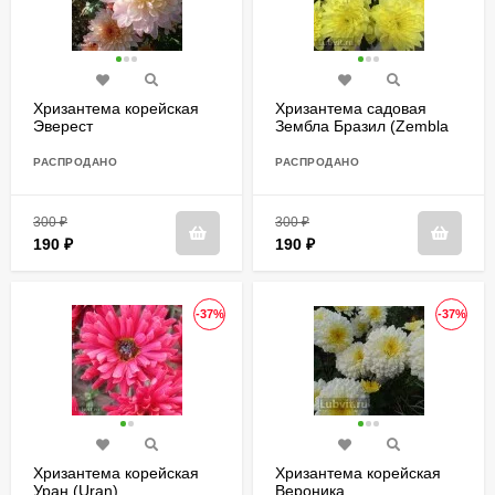
Хризантема корейская
Хризантема садовая
Эверест
Зембла Бразил (Zembla
Brasil)
РАСПРОДАНО
РАСПРОДАНО
300
₽
300
₽
190
₽
190
₽
-37%
-37%
Хризантема корейская
Хризантема корейская
Уран (Uran)
Вероника