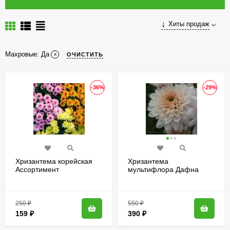
Хиты продаж
Махровые: Да
ОЧИСТИТЬ
-36%
-29%
Хризантема корейская
Хризантема
Ассортимент
мультифлора Дафна
(Dafna)
250
₽
550
₽
159
₽
390
₽