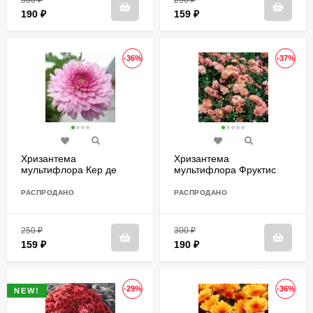
190
₽
159
₽
-36%
-37%
Хризантема
Хризантема
мультифлора Кер де
мультифлора Фруктис
Лорен Софиане Саумон
(Coeur De Lorraine R
РАСПРОДАНО
РАСПРОДАНО
Sophiane Saumon)
250
₽
300
₽
159
₽
190
₽
-29%
-36%
NEW!