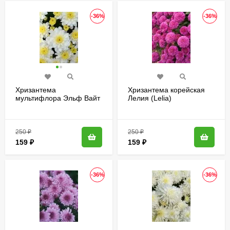
-36%
-36%
Хризантема
Хризантема корейская
мультифлора Эльф Вайт
Лелия (Lelia)
(Elfie White)
250
₽
250
₽
159
₽
159
₽
-36%
-36%