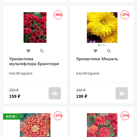
-36%
-37%
Хризантема
Хризантема Мишаль
мультифлора Бранглори
Ред (Branglory Red)
РАСПРОДАНО
РАСПРОДАНО
250
₽
300
₽
159
₽
190
₽
-37%
-37%
NEW!