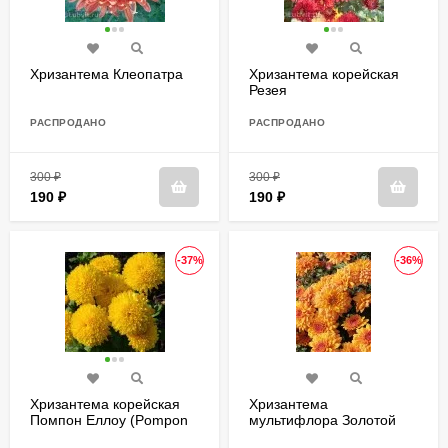
Хризантема Клеопатра
Хризантема корейская
Резея
РАСПРОДАНО
РАСПРОДАНО
300
₽
300
₽
190
₽
190
₽
-37%
-36%
Хризантема корейская
Хризантема
Помпон Еллоу (Pompon
мультифлора Золотой
Yellow)
апельсин (Golden