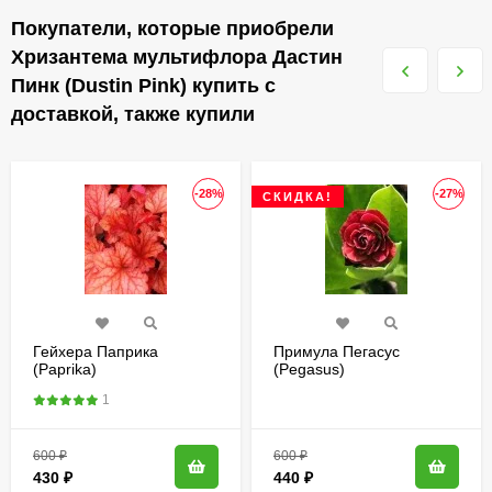
Покупатели, которые приобрели
Хризантема мультифлора Дастин
Пинк (Dustin Pink) купить с
доставкой, также купили
-28%
-27%
СКИДКА!
Гейхера Паприка
Примула Пегасус
(Paprika)
(Pegasus)
1
600
₽
600
₽
430
₽
440
₽