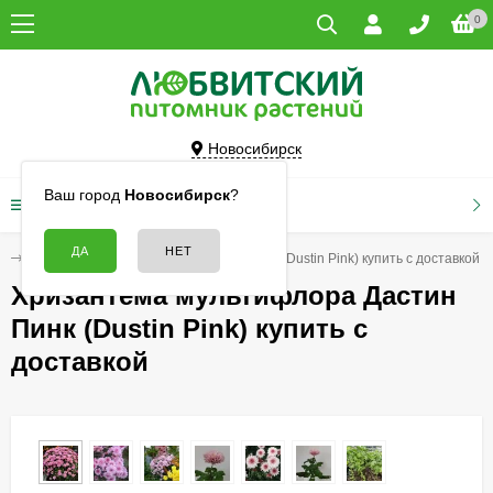
0
Новосибирск
Ваш город
Новосибирск
?
КАТАЛОГ ТОВАРОВ
ы
Хризантема мультифлора Дастин Пинк (Dustin Pink) купить с доставкой
Хризантема мультифлора Дастин
Пинк (Dustin Pink) купить с
доставкой