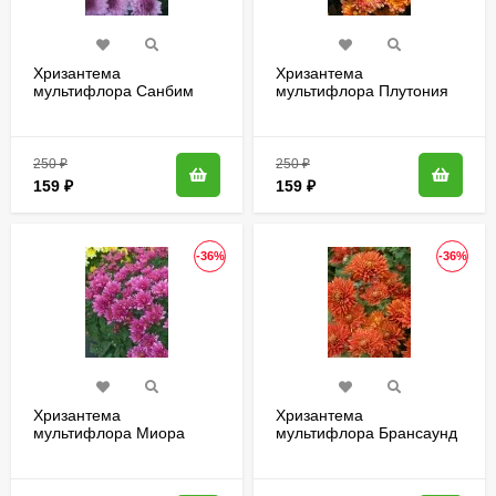
Хризантема
Хризантема
мультифлора Санбим
мультифлора Плутония
Пинк Биколор (Sunbeam
(Plutoniya)
Pink Bicolor)
250
₽
250
₽
159
₽
159
₽
-36%
-36%
Хризантема
Хризантема
мультифлора Миора
мультифлора Брансаунд
пинк (Miora Pink)
Дарк Оранж (Bransound
Dark Orange)