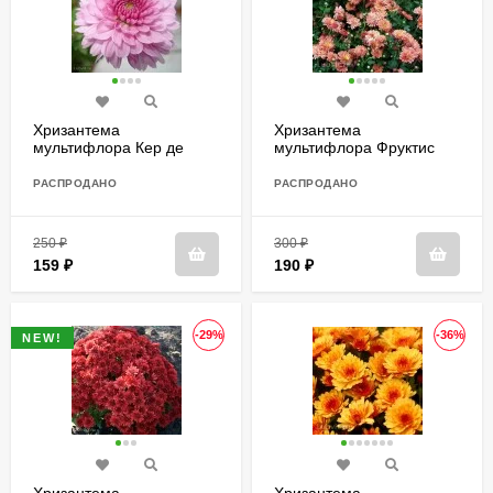
Хризантема
Хризантема
мультифлора Кер де
мультифлора Фруктис
Лорен Софиане Саумон
(Coeur De Lorraine R
РАСПРОДАНО
РАСПРОДАНО
Sophiane Saumon)
250
₽
300
₽
159
₽
190
₽
-29%
-36%
NEW!
Хризантема
Хризантема