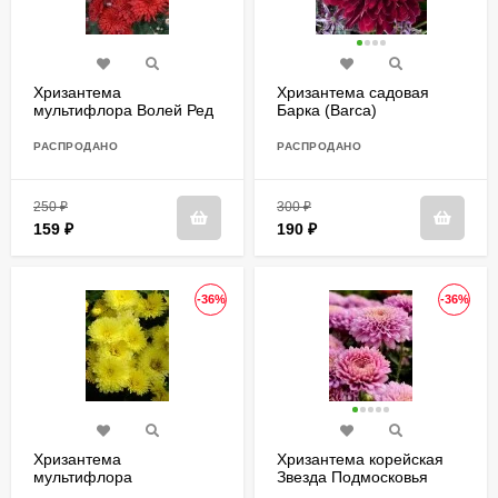
Хризантема
Хризантема садовая
мультифлора Волей Ред
Барка (Barca)
(Volley Red)
РАСПРОДАНО
РАСПРОДАНО
250
₽
300
₽
159
₽
190
₽
-36%
-36%
Хризантема
Хризантема корейская
мультифлора
Звезда Подмосковья
Бранфонтейн Лемон