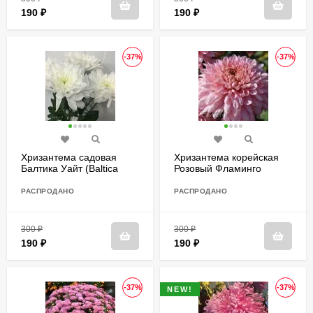
190
₽
190
₽
-37%
-37%
Хризантема садовая
Хризантема корейская
Балтика Уайт (Baltica
Розовый Фламинго
White)
РАСПРОДАНО
РАСПРОДАНО
300
₽
300
₽
190
₽
190
₽
-37%
-37%
NEW!