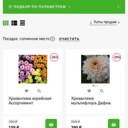
ПОДБОР ПО ПАРАМЕТРАМ
1
Хиты продаж
Посадка:
солнечное место
ОЧИСТИТЬ
-36%
-29%
Хризантема корейская
Хризантема
Ассортимент
мультифлора Дафна
(Dafna)
250
₽
550
₽
159
₽
390
₽