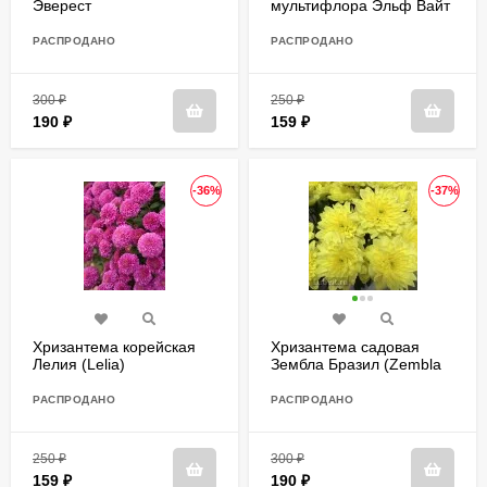
Эверест
мультифлора Эльф Вайт
(Elfie White)
РАСПРОДАНО
РАСПРОДАНО
300
₽
250
₽
190
₽
159
₽
-36%
-37%
Хризантема корейская
Хризантема садовая
Лелия (Lelia)
Зембла Бразил (Zembla
Brasil)
РАСПРОДАНО
РАСПРОДАНО
250
₽
300
₽
159
₽
190
₽