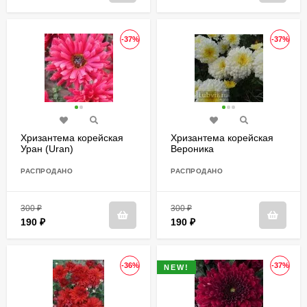
-37%
-37%
Хризантема корейская
Хризантема корейская
Уран (Uran)
Вероника
РАСПРОДАНО
РАСПРОДАНО
300
₽
300
₽
190
₽
190
₽
-36%
-37%
NEW!