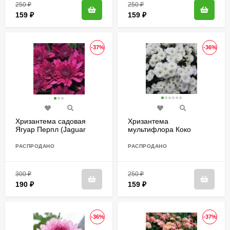
250
₽
250
₽
159
₽
159
₽
-37%
-36%
Хризантема садовая
Хризантема
Ягуар Перпл (Jaguar
мультифлора Коко
Purple)
Шанель
РАСПРОДАНО
РАСПРОДАНО
300
₽
250
₽
190
₽
159
₽
-36%
-37%