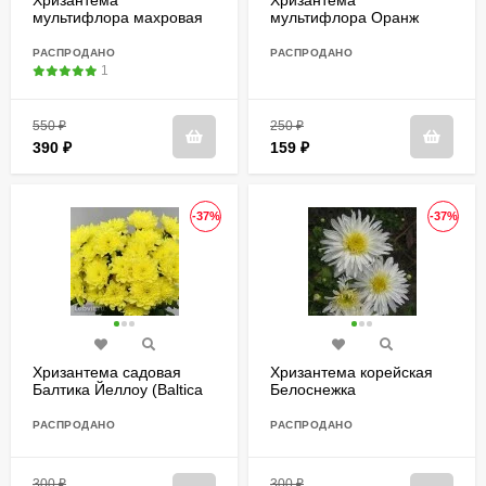
мультифлора махровая
мультифлора Оранж
бордовая
Стар (Orange Star)
РАСПРОДАНО
РАСПРОДАНО
1
550
₽
250
₽
390
₽
159
₽
-37%
-37%
Хризантема садовая
Хризантема корейская
Балтика Йеллоу (Baltica
Белоснежка
Yellow)
РАСПРОДАНО
РАСПРОДАНО
300
₽
300
₽