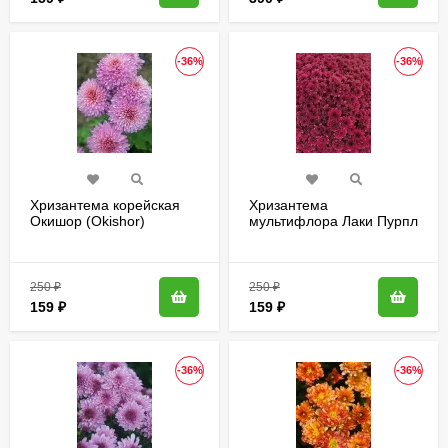
-36%
-36%
Хризантема корейская
Хризантема
Окишор (Okishor)
мультифлора Лаки Пурпл
(Lucky Purple)
250
₽
250
₽
159
₽
159
₽
-36%
-36%