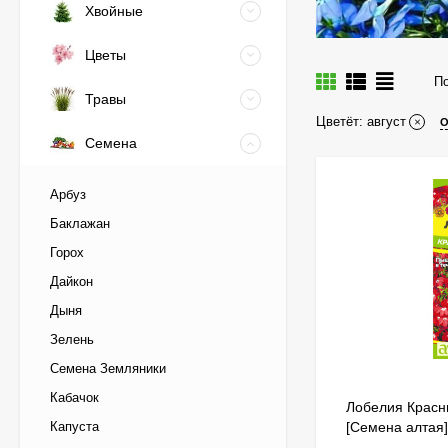
Хвойные
Цветы
По
Травы
Цветёт:
август
Семена
Арбуз
Баклажан
Горох
Дайкон
Дыня
Зелень
Семена Земляники
Кабачок
Лобелия Красн
Капуста
[Семена алтая]