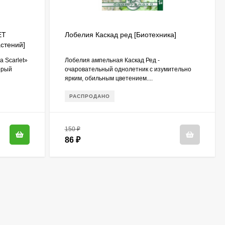
ET
Лобелия Каскад ред [Биотехника]
стений]
a Scarlet»
Лобелия ампельная Каскад Ред -
орый
очаровательный однолетник с изумительно
ярким, обильным цветением....
РАСПРОДАНО
150
₽
86
₽