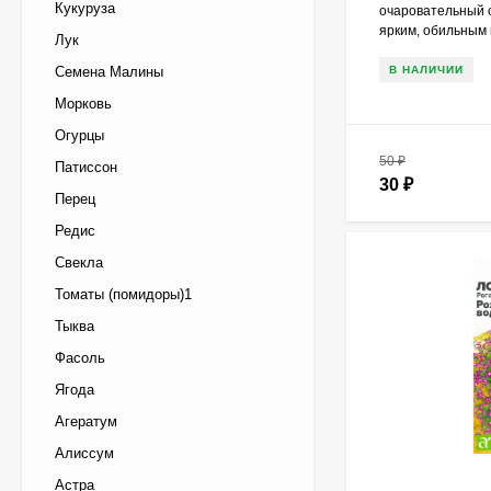
Кукуруза
очаровательный 
ярким, обильным
Лук
Семена Малины
В НАЛИЧИИ
Морковь
Огурцы
50
₽
Патиссон
30
₽
Перец
Редис
Свекла
Томаты (помидоры)1
Тыква
Фасоль
Ягода
Агератум
Алиссум
Астра