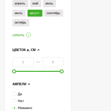
апрель
май
июнь
июль
август
сентябрь
октябрь
СКРЫТЬ
ЦВЕТОК ⌀, СМ
—
АМПЕЛИ
Гортензия Полистар
Да
(Polestar) метельчатая
Нет
800
₽
590
₽
Неважно