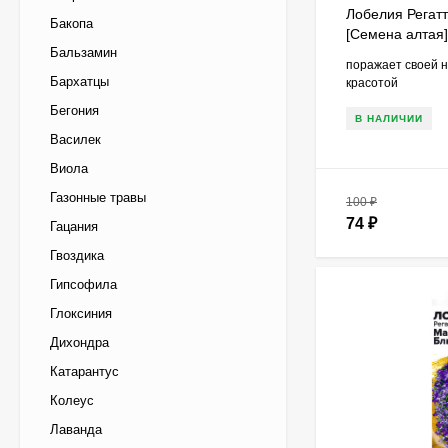
Лобелия Регат
Бакопа
[Семена алтая]
Бальзамин
поражает своей 
Бархатцы
красотой
Бегония
В НАЛИЧИИ
Василек
Виола
Газонные травы
100
₽
74
₽
Гацания
Гвоздика
Гипсофила
Глоксиния
Дихондра
Катарантус
Колеус
Лаванда