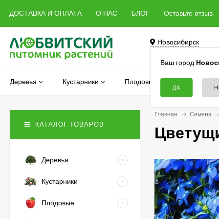
ДОСТАВКА И ОПЛАТА
О НАС
БЛОГ
Оставьте отзыв
Новосибирск
Бердск, Речная, 5 
Ваш город
Новос
Деревья
Кустарники
Плодовые
Хвойные
Главная
Семена
КАТАЛОГ ТОВАРОВ
Цветущи
Деревья
Кустарники
Плодовые