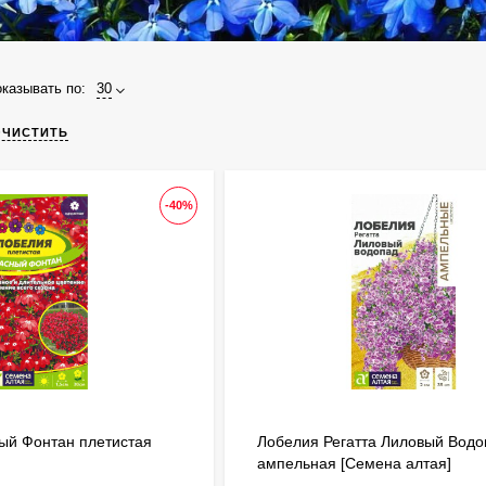
казывать по:
30
ОЧИСТИТЬ
-40%
ый Фонтан плетистая
Лобелия Регатта Лиловый Водо
ампельная [Семена алтая]