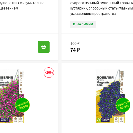
однолетник с изумительно
очаровательный ампельный травян
 цветением
кустарник, способный стать главным
украшением пространства
В НАЛИЧИИ
100
₽
74
₽
-26%