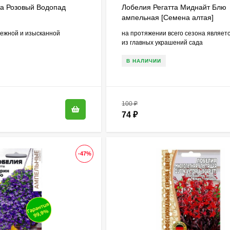
та Розовый Водопад
Лобелия Регатта Миднайт Блю
ампельная [Семена алтая]
нежной и изысканной
на протяжении всего сезона являет
из главных украшений сада
В НАЛИЧИИ
100
₽
74
₽
-47%