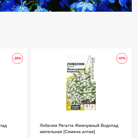
-26%
-47%
пад
Лобелия Регатта Жемчужный Водопад
ампельная [Семена алтая]