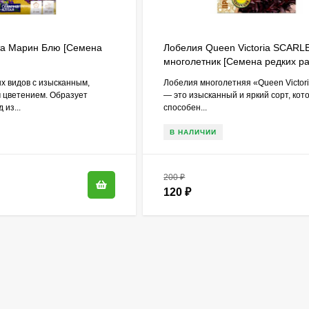
та Марин Блю [Семена
Лобелия Queen Victoria SCARL
многолетник [Семена редких ра
х видов с изысканным,
Лобелия многолетняя «Queen Victori
 цветением. Образует
— это изысканный и яркий сорт, кот
из...
способен...
В НАЛИЧИИ
200
₽
120
₽