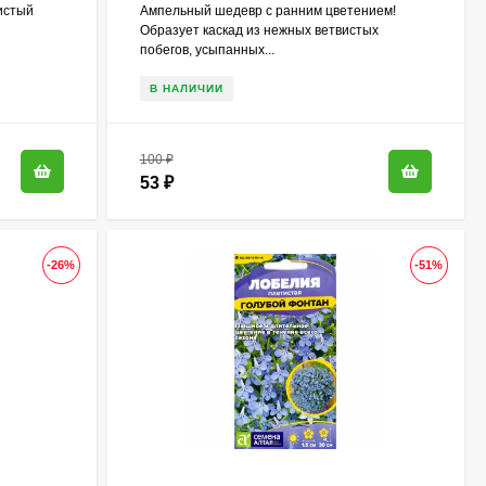
истый
Ампельный шедевр с ранним цветением!
Образует каскад из нежных ветвистых
побегов, усыпанных...
В НАЛИЧИИ
100
₽
53
₽
-26%
-51%