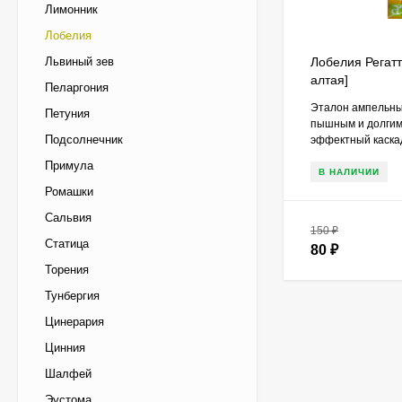
Лимонник
Лобелия
Львиный зев
Лобелия Регат
алтая]
Пеларгония
Эталон ампельны
Петуния
пышным и долгим
Подсолнечник
эффектный каскад 
Примула
В НАЛИЧИИ
Ромашки
Сальвия
150
₽
Статица
80
₽
Торения
Тунбергия
Цинерария
Цинния
Шалфей
Эустома