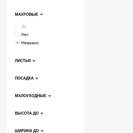
МАХРОВЫЕ
Чубушник Зоя
Космодемьянская
Да
700
₽
Нет
520
₽
Неважно
Гейхера Электра
ЛИСТЬЯ
(Electra)
600
₽
ПОСАДКА
430
₽
МАЛОУХОДНЫЕ
Гортензия Ванилла
Фрейз (Vanille Fraise)
метельчатая
ВЫСОТА ДО
800
₽
590
₽
ШИРИНА ДО