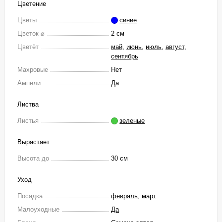
Цветение
Цветы
синие
Цветок ⌀
2 см
Цветёт
май
,
июнь
,
июль
,
август
,
сентябрь
Махровые
Нет
Ампели
Да
Листва
Листья
зеленые
Вырастает
Высота до
30 см
Уход
Посадка
февраль
,
март
Малоуходные
Да