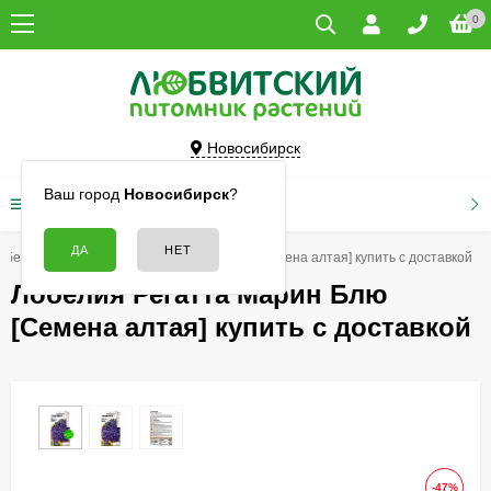
0
Новосибирск
Ваш город
Новосибирск
?
КАТАЛОГ ТОВАРОВ
обелия
Лобелия Регатта Марин Блю [Семена алтая] купить с доставкой
Лобелия Регатта Марин Блю
[Семена алтая] купить с доставкой
-47%