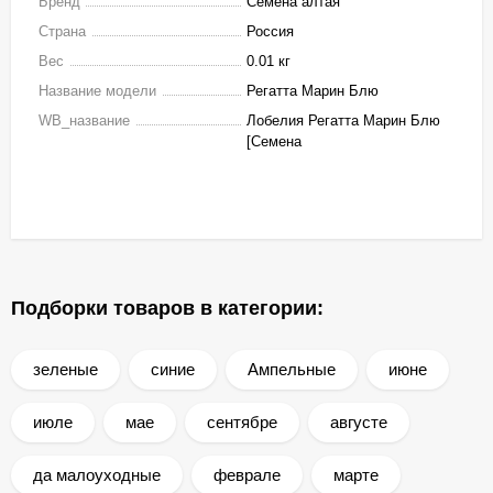
Бренд
Семена алтая
Страна
Россия
Вес
0.01 кг
Название модели
Регатта Марин Блю
WB_название
Лобелия Регатта Марин Блю
[Семена
Подборки товаров в категории:
зеленые
синие
Ампельные
июне
июле
мае
сентябре
августе
да малоуходные
феврале
марте