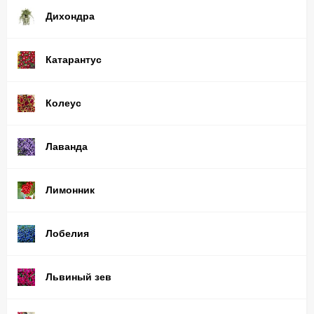
Дихондра
Катарантус
Колеус
Лаванда
Лимонник
Лобелия
Львиный зев