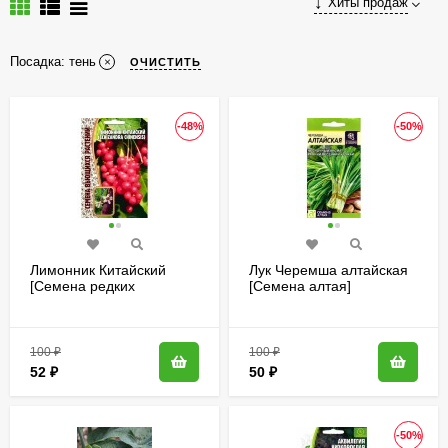
Хиты продаж
Посадка:
тень
ОЧИСТИТЬ
-48%
-50%
Лимонник Китайский
Лук Черемша алтайская
[Семена редких
[Семена алтая]
растений]
100
₽
100
₽
52
₽
50
₽
-50%