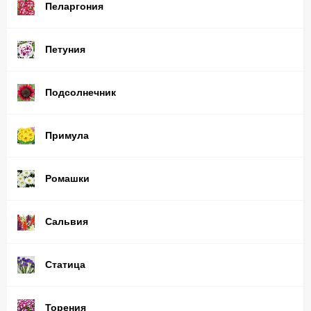
Пеларгония
Петуния
Подсолнечник
Примула
Ромашки
Сальвия
Статица
Торения