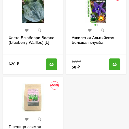
Хоста Блюберри Вафлс
Аквилегия Альпийская
(Blueberry Waffles) [L]
Большая клумба
[Семена редких
растений]
100
₽
620
₽
50
₽
-50%
Пшеница озимая