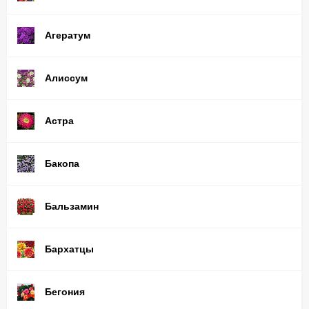
Агератум
Алиссум
Астра
Бакопа
Бальзамин
Бархатцы
Бегония