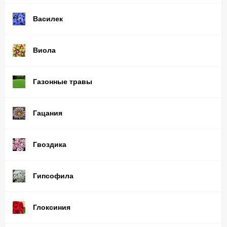
Василек
Виола
Газонные травы
Гацания
Гвоздика
Гипсофила
Глоксиния