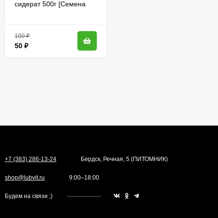
сидерат 500г [Семена
Алтая]
100
₽
50
₽
+7 (383) 286-13-24
Бердск, Речная, 5 (ПИТОМНИК)
shop@lubvit.ru
9:00–18:00
Будем на связи ;)