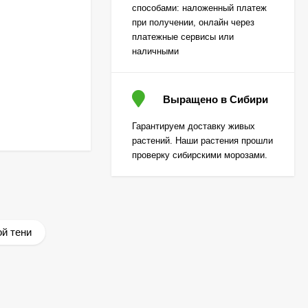
[Семена алтая]
способами: наложенный платеж
450
₽
при получении, онлайн через
310
₽
платежные сервисы или
наличными
Лаванда Снежный
колос английская
Выращено в Сибири
[Семена алтая]
200
₽
Гарантируем доставку живых
130
₽
растений. Наши растения прошли
проверку сибирскими морозами.
Гортензия Вимс Ред
(Wim's Red)
метельчатая
800
₽
590
₽
й тени
Гортензия Полар Бир
(Polar Bear)
метельчатая
800
₽