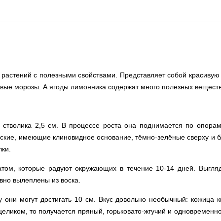
 растений с полезными свойствами. Представляет собой красиву
овые морозы. А ягоды лимонника содержат много полезных веществ
 стволика 2,5 см. В процессе роста она поднимается по опора
ческие, имеющие клиновидное основание, тёмно-зелёные сверху и б
ки.
ом, которые радуют окружающих в течение 10-14 дней. Выгляд
вно вылеплены из воска.
 они могут достигать 10 см. Вкус довольно необычный: кожица к
ь целиком, то получается пряный, горьковато-жгучий и одновременн