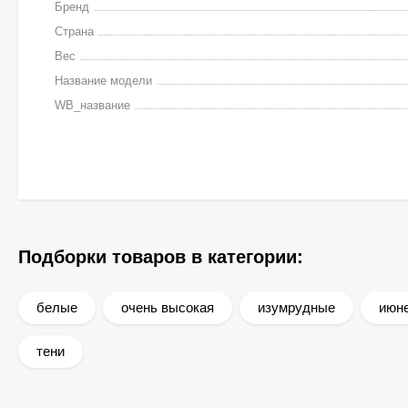
Бренд
Страна
Вес
Название модели
WB_название
Подборки товаров в категории:
белые
очень высокая
изумрудные
июн
тени