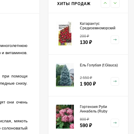
590
₽
ХИТЫ ПРОДАЖ
Катарантус
Средиземноморский
Бургунди Хало [Семена
200
₽
алтая]
130
₽
ю многолетнюю
 и витаминов.
Ель Голубая (f.Glauca)
м при помощи
2 550
₽
ледные снизу.
1 900
₽
ят они очень
Гортензия Руби
Аннабель (Ruby
Annabelle) древовидная
800
₽
ислая, мякоть
590
₽
о солоноватый