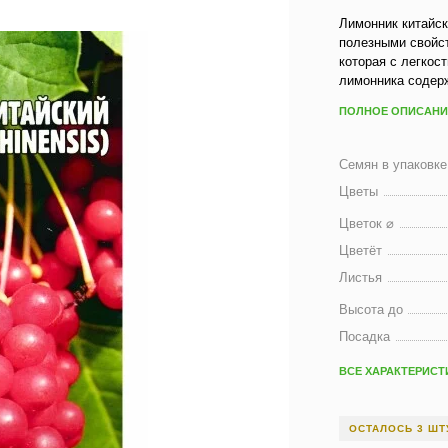
Лимонник китайс
полезными свойс
которая с легко
лимонника содерж
ПОЛНОЕ ОПИСАНИ
Семян в упаковке
Цветы
Цветок ⌀
Цветёт
Листья
Высота до
Посадка
ВСЕ ХАРАКТЕРИСТ
ОСТАЛОСЬ 3 ШТ