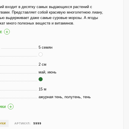
Гортензия Полистар
(Polestar) метельчатая
кий входит в десятку самых выдающихся растений с
твами. Представляет собой красивую многолетнюю лиану,
800
₽
стью выдерживает даже самые суровые морозы. А ягоды
590
₽
ат много полезных веществ и витаминов.
Е
Чубушник Зоя
Космодемьянская
5 семян
700
₽
520
₽
2 см
май, июнь
Гейхера Электра
(Electra)
15 м
600
₽
ажурная тень, полутень, тень
430
₽
ИКИ
Гортензия Ванилла
УКИ
АРТИКУЛ:
5999
Фрейз (Vanille Fraise)