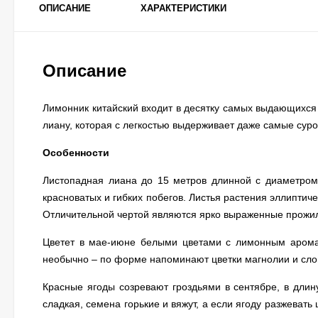
ОПИСАНИЕ
ХАРАКТЕРИСТИКИ
Описание
Лимонник китайский входит в десятку самых выдающихся
лиану, которая с легкостью выдерживает даже самые сур
Особенности
Листопадная лиана до 15 метров длинной с диаметром
красноватых и гибких побегов. Листья растения эллипти
Отличительной чертой являются ярко выраженные прожил
Цветет в мае-июне белыми цветами с лимонным аромат
необычно – по форме напоминают цветки магнолии и сло
Красные ягоды созревают гроздьями в сентябре, в длину
сладкая, семена горькие и вяжут, а если ягоду разжеват