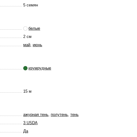
5 семян
белые
2 см
май
,
июнь
изумрудные
15 м
ажурная тень
,
полутень
,
тень
3 USDA
Да