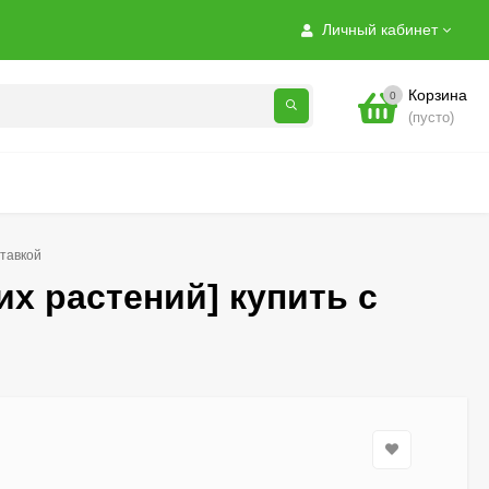
Личный кабинет
Корзина
0
(пусто)
ставкой
х растений] купить с