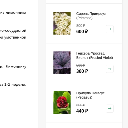
 из лимонника
Сирень Примроуз
(Primrose)
800
₽
но-сосудистой
600
₽
ой умственной
Гейхера Фростед
Виолет (Frosted Violet)
500
₽
и. Лимоннику
360
₽
з 1-2 недели.
Примула Пегасус
(Pegasus)
600
₽
440
₽