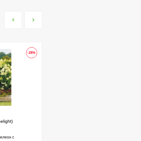
590
₽
Гортензия Полистар
(Polestar) метельчатая
800
₽
590
₽
-28%
ХИТ!
-25
Чубушник Зоя
Космодемьянская
700
₽
520
₽
Гейхера Электра
light)
Сирень Красавица Москвы
(Electra)
600
₽
430
₽
елеон с
«Если в раю есть сирень, то это – Красавица