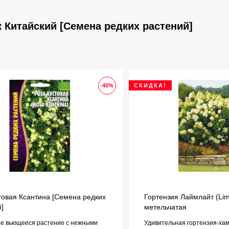
 Китайский [Семена редких растений]
-40%
СКИДКА!
товая Ксантина [Семена редких
Гортензия Лаймлайт (Lime
й]
метельчатая
е вьющееся растение с нежными
Удивительная гортензия-хам