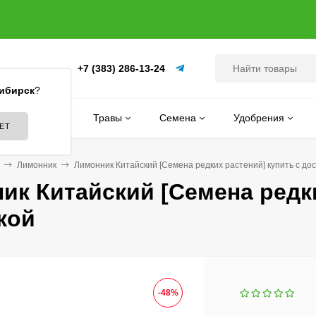
+7 (383) 286-13-24
(ПИТОМНИК)
ибирск
?
Цветы
Травы
Семена
Удобрения
Лимонник
Лимонник Китайский [Семена редких растений] купить с до
ик Китайский [Семена редки
кой
-48%