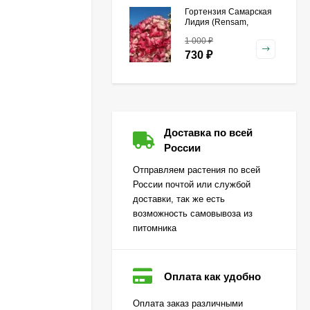
Гортензия Самарская
Лидия (Rensam,
Framboisine)
1 000
₽
метельчатая
730
₽
Гейхера Зиппер (Zipper)
Доставка по всей
500
₽
России
360
₽
Отправляем растения по всей
России почтой или службой
доставки, так же есть
Гортензия Лаймлайт
возможность самовывоза из
(Limelight) метельчатая
питомника
650
₽
470
₽
Оплата как удобно
Огурец Корюшка
Оплата заказ различными