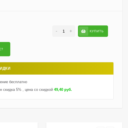
метельчатая
800
₽
590
₽
-
+
КУПИТЬ
Гортензия Саммер Лав
(Summer Love)
метельчатая
750
₽
550
₽
ИДКИ
Гейхерелла Голден
Зебра (Golden Zebra)
тение бесплатно
600
₽
430
₽
н скидка 5% , цена со скидкой
49,40 руб.
Гортензия Бобо (Bobo)
метельчатая
800
₽