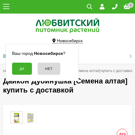
0
Новосибирск
Ваш город
Новосибирск
?
КАТАЛОГ ТОВАРОВ
Семена
Дайкон
Дайкон Дубинушка [Семена алтая] купить с доставкой
Дайкон Дубинушка [Семена алтая]
купить с доставкой
-51%